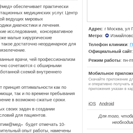
мед» обеспечивает практически
итационных медицинских услуг. Центр
рой ведущих мировых
одики диагностики и лечения.
Адрес
: г Москва, ул
кие исследования, консервативное
Метро
:
Измайловс
кже малые хирургические
такое достаточно неординарное для
Телефон клиники
:
П
рязелечение.
Официальный сайт
анные врачи, чей профессионализм
Режим работы
: пн-п
ично сочетаются с обширными
ботанной схемой внутреннего
Мобильное приложе
Скачайте приложение дл
и оперативно получать
т принцип оптимальности как по
приложения указан в кар
мощи, так и по времени пребывания
чение в возможно сжатые сроки.
iOS
Android
х своих задач в создании
ловий для пациентов.
Для того, чтоб
необходи
птим@мед» будет отмечать 10-
ачительный опыт работы, намечены