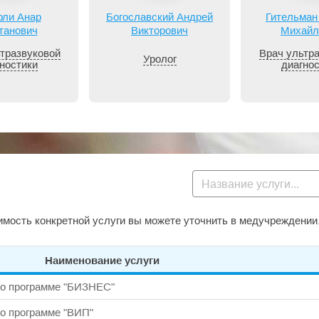
рли Анар
Богославский Андрей
Гительман
танович
Викторович
Михайл
тразвуковой
Врач ультр
Уролог
ностики
диагно
мость конкретной услуги вы можете уточнить в медучреждении
Наименование услуги
по программе "БИЗНЕС"
по программе "ВИП"