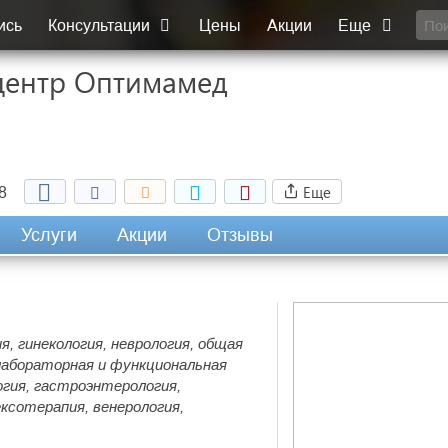
ись
Консультации
Цены
Акции
Еще
центр Оптимамед
Еще
8
Услуги
Акции
Отзывы
, гинекология, неврология, общая
, лабораторная и функциональная
огия, гастроэнтерология,
ксотерапия, венерология,