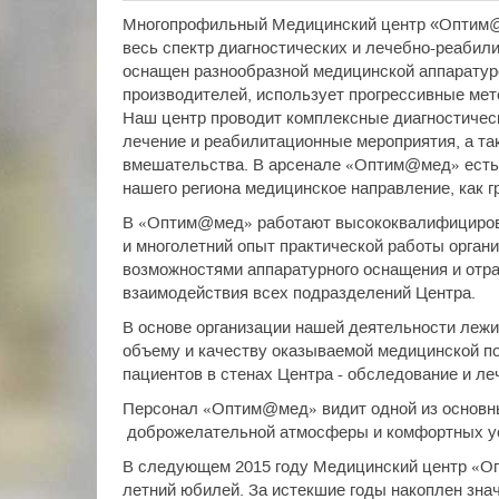
Многопрофильный Медицинский центр «Оптим@
весь спектр диагностических и лечебно-реабил
оснащен разнообразной медицинской аппарату
производителей, использует прогрессивные мет
Наш центр проводит комплексные диагностичес
лечение и реабилитационные мероприятия, а та
вмешательства. В арсенале «Оптим@мед» есть 
нашего региона медицинское направление, как г
В «Оптим@мед» работают высококвалифициров
и многолетний опыт практической работы орган
возможностями аппаратурного оснащения и отра
взаимодействия всех подразделений Центра.
В основе организации нашей деятельности лежи
объему и качеству оказываемой медицинской по
пациентов в стенах Центра - обследование и ле
Персонал «Оптим@мед» видит одной из основны
доброжелательной атмосферы и комфортных ус
В следующем 2015 году Медицинский центр «О
летний юбилей. За истекшие годы накоплен зн