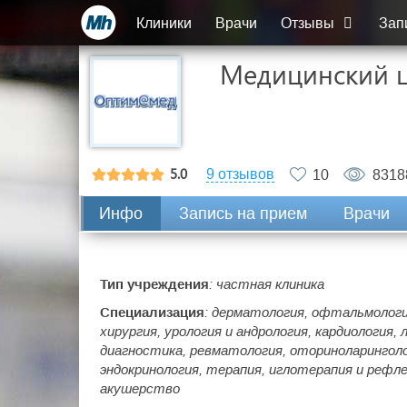
Клиники
Врачи
Отзывы
Зап
Медицинский 
5.0
9 отзывов
10
8318
Инфо
Запись на прием
Врачи
Тип учреждения
: частная клиника
Специализация
: дерматология, офтальмология
хирургия, урология и андрология, кардиология
диагностика, ревматология, оториноларингол
эндокринология, терапия, иглотерапия и рефле
акушерство