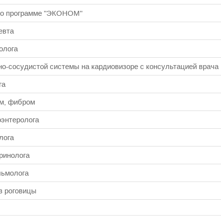
по программе "ЭКОНОМ"
евта
олога
о-сосудистой системы на кардиовизоре с консультацией врача
га
ом, фибром
оэнтеролога
лога
ринолога
льмолога
з роговицы