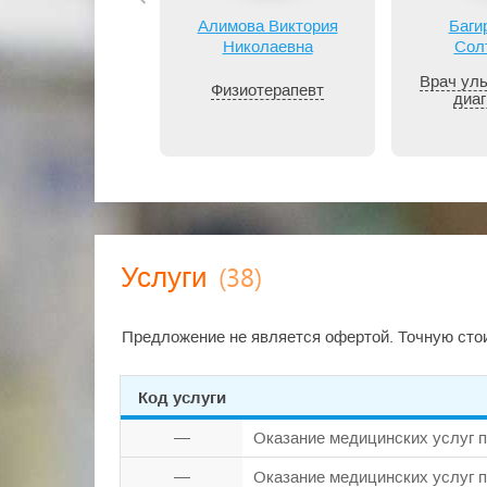
Алимова Виктория
Баги
Николаевна
Сол
Врач уль
Физиотерапевт
диаг
(38)
Услуги
Предложение не является офертой. Точную стои
Код услуги
—
Оказание медицинских услуг 
—
Оказание медицинских услуг 