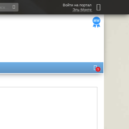
Войти на портал
Эль-Монте
5