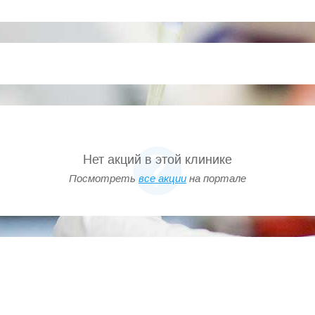
 импедансометрии
га
товенеролога
инских документов (справка, экстр.извещение, выписка и др.
йные операции
Нет акций в этой клинике
инских документов (справка, экстр.извещение, выписка и др.
Посмотреть
все акции
на портале
ефлексотерапевта
терапевта
)
ие ЭКГ расшифровка
инских документов (справка, экстр.извещение, выписка и др.