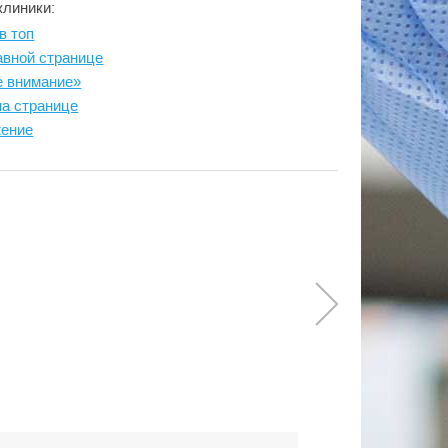
клиники:
в топ
авной странице
е внимание»
на странице
жение