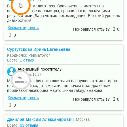
5
Была на УЗИ малого таза. Врач очень внимательно
посмотрела все параметры, сравнила с предыдущими
результатами. Дала четкие рекомендации. Высокий уровень
диагностики!
Комментировать
Понравился отзыв?
0
0
Сургутскова Ирина Евгеньевна
Кардиолог, Ревматолог
Всего:
1 отзыв
Анонимный посетитель
14 июля, 15:57
Нет
Меня залечил фисенко шпилькин слепушев охотин егоров
оценки
они украдкой ходят в магазин по ночам с кандрахиным
пропивают незлобина мартышкина габдульманова
Комментировать
Понравился отзыв?
0
0
Данилов Максим Александрович
Москва
Всего:
63 отзыва