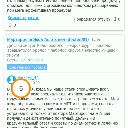
отличный результат. Из последнего попробовали процедуру
олиджио, для кожи с огромным количеством расширенных
пор мега эффективная процеура!
Комментировать
Понравился отзыв?
0
0
Мартиросян Яков Ашотович (doctor001)
Тула
Детский хирург, Колопроктолог, Нейрохирург, Проктолог,
Травматолог, Уролог, Флеболог, Хирург, Челюстно-лицевой
хирург
Всего:
119 отзывов
Консультант портала
Alekcey_44
7 июля, 10:00
5
В наше время, когда мы чаще стали спрашивать всё у
нейросети, такие специалисты, как Яков Ашотович,
(вдумчивые, внимательные, опытные) - на вес золота. Моя
жена обратилась со снимком МРТ и вопросами, сначала
пытались уточнить у нейросети, но всё что-то не
устраивало, и только от доктора Мартиросяна Я.А. мы
получили действительно понятный, дельный и
вразумительный ответ и советы по диагностике и лечению