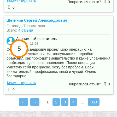
Комментировать
Понравился отзыв?
0
0
Щетинин Сергей Александрович
Ортопед, Травматолог
Всего:
4 отзыва
Анонимный посетитель
30 июня, 13:58
5
Сергей Александрович провел мою операцию на
ахилловом сухожилии. На консультации подробно
объяснил, как проходит вмешательство и какие упражнения
необходимы для восстановления. После операции
чувствую себя прекрасно, хожу без проблем. Врач
внимательный, профессиональный и чуткий. Очень
благодарна.
Комментировать
Понравился отзыв?
0
0
←
→
1
2
3
4
...
363