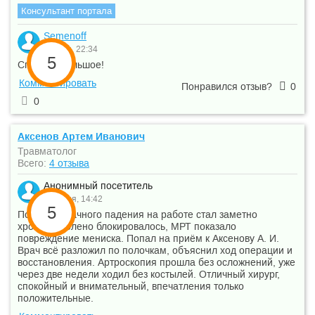
Консультант портала
Semenoff
1 июля, 22:34
5
Спасибо большое!
Комментировать
Понравился отзыв?
0
0
Аксенов Артем Иванович
Травматолог
Всего:
4 отзыва
Анонимный посетитель
30 июня, 14:42
5
После неудачного падения на работе стал заметно
хромать, колено блокировалось, МРТ показало
повреждение мениска. Попал на приём к Аксенову А. И.
Врач всё разложил по полочкам, объяснил ход операции и
восстановления. Артроскопия прошла без осложнений, уже
через две недели ходил без костылей. Отличный хирург,
спокойный и внимательный, впечатления только
положительные.