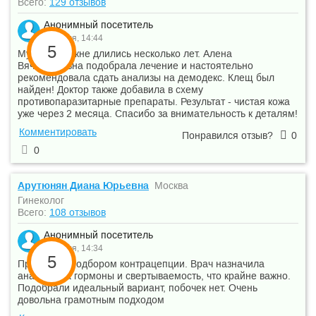
Всего:
129 отзывов
Анонимный посетитель
27 июля, 14:44
5
Мучения с акне длились несколько лет. Алена
Вячеславовна подобрала лечение и настоятельно
рекомендовала сдать анализы на демодекс. Клещ был
найден! Доктор также добавила в схему
противопаразитарные препараты. Результат - чистая кожа
уже через 2 месяца. Спасибо за внимательность к деталям!
Комментировать
Понравился отзыв?
0
0
Арутюнян Диана Юрьевна
Москва
Гинеколог
Всего:
108 отзывов
Анонимный посетитель
27 июля, 14:34
5
Пришла за подбором контрацепции. Врач назначила
анализы на гормоны и свертываемость, что крайне важно.
Подобрали идеальный вариант, побочек нет. Очень
довольна грамотным подходом