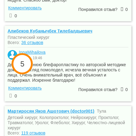
недуга. Спасибо Вам, доктор!
Комментировать
Понравился отзыв?
0
0
Алибеков Кубанычбек Тилебалдыевич
Пластический хирург
Всего:
36 отзывов
InnaMihailova
6 июля, 19:46
5
Делала верхнюю блефаропластику по авторской методике
доктора. Взгляд помолодел, исчезла вечная усталость с
лица. Очень внимательный врач, всё объяснил и
поддержал. Искренне благодарю!
Комментировать
Понравился отзыв?
0
0
Мартиросян Яков Ашотович (doctor001)
Тула
Детский хирург, Колопроктолог, Нейрохирург, Проктолог,
Травматолог, Уролог, Флеболог, Хирург, Челюстно-лицевой
хирург
Всего:
119 отзывов