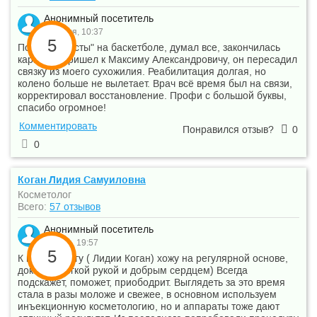
Анонимный посетитель
14 июля, 10:37
5
Порвал "кресты" на баскетболе, думал все, закончилась
карьера. Пришел к Максиму Александровичу, он пересадил
связку из моего сухожилия. Реабилитация долгая, но
колено больше не вылетает. Врач всё время был на связи,
корректировал восстановление. Профи с большой буквы,
спасибо огромное!
Комментировать
Понравился отзыв?
0
0
Коган Лидия Самуиловна
Косметолог
Всего:
57 отзывов
Анонимный посетитель
7 июля, 19:57
5
К косметологу ( Лидии Коган) хожу на регулярной основе,
доктор с лёгкой рукой и добрым сердцем) Всегда
подскажет, поможет, приободрит. Выглядеть за это время
стала в разы моложе и свежее, в основном используем
инъекционную косметологию, но и аппараты тоже дают