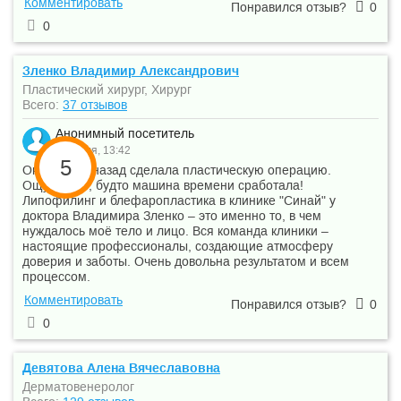
Комментировать
Понравился отзыв?
0
0
Зленко Владимир Александрович
Пластический хирург, Хирург
Всего:
37 отзывов
Анонимный посетитель
25 июля, 13:42
5
Около года назад сделала пластическую операцию.
Ощущение, будто машина времени сработала!
Липофилинг и блефаропластика в клинике "Синай" у
доктора Владимира Зленко – это именно то, в чем
нуждалось моё тело и лицо. Вся команда клиники –
настоящие профессионалы, создающие атмосферу
доверия и заботы. Очень довольна результатом и всем
процессом.
Комментировать
Понравился отзыв?
0
0
Девятова Алена Вячеславовна
Дерматовенеролог