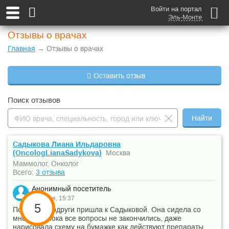
Войти на портал
Эль-Монте
Отзывы о врачах
Главная
→ Отзывы о врачах
Оставить отзыв
Поиск отзывов
Найти
Садыкова Лиана Ильдаровна
(OncologLianaSadykova)
Москва
Маммолог, Онколог
Всего:
3 отзыва
Анонимный посетитель
31 июля, 15:37
5
По совету подруги пришла к Садыковой. Она сидела со
мной час, пока все вопросы не закончились, даже
нарисовала схему на бумажке как действуют препараты.