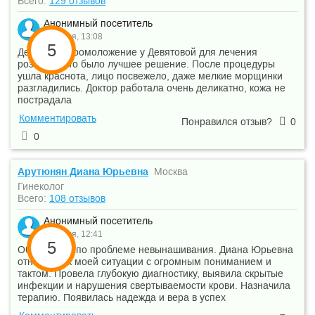
Всего:
129 отзывов
Анонимный посетитель
20 июля, 13:08
5
Делала фотоомоложение у Девятовой для лечения
розацеа. Это было лучшее решение. После процедуры
ушла краснота, лицо посвежело, даже мелкие морщинки
разгладились. Доктор работала очень деликатно, кожа не
пострадала
Комментировать
Понравился отзыв?
0
0
Арутюнян Диана Юрьевна
Москва
Гинеколог
Всего:
108 отзывов
Анонимный посетитель
20 июля, 12:41
5
Обратилась по проблеме невынашивания. Диана Юрьевна
отнеслась к моей ситуации с огромным пониманием и
тактом. Провела глубокую диагностику, выявила скрытые
инфекции и нарушения свертываемости крови. Назначила
терапию. Появилась надежда и вера в успех