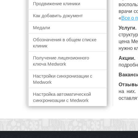
Продвижение клиники
восполь
врачи с
Как добавить документ
«
Все о 
Медали
Услуги.
структу
Обозначения в общем списке
цена Med
клиник
нужно кл
Получение лицензионного
Акции.
С
ключа Medwork
подробн
Ваканси
Настройки синхронизации с
Medwork
Отзывы
на них.
Настройка автоматической
оставля
синхронизации с Medwork