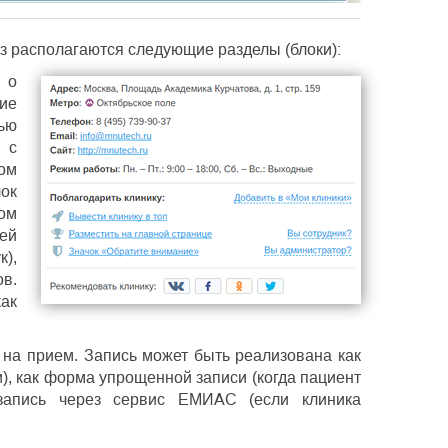
из располагаются следующие разделы (блоки):
 о
ие
ью
 с
ом
ок
ом
тей
к),
ов.
как
 на прием. Запись может быть реализована как
), как форма упрощенной записи (когда пациент
запись через сервис ЕМИАС (если клиника