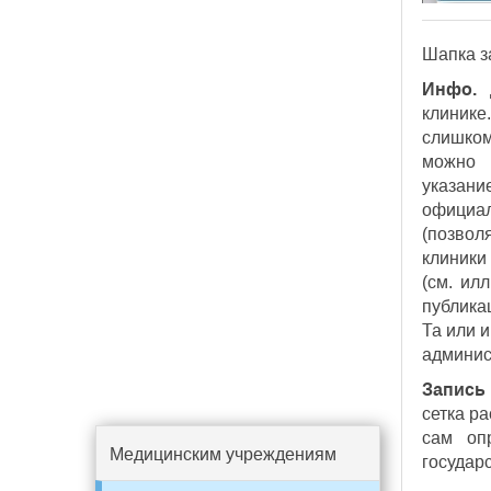
Шапка з
Инфо.
Д
клиник
слишком
можно 
указани
официа
(позвол
клиники
(см. ил
публика
Та или 
админис
Запись 
сетка р
сам оп
Медицинским учреждениям
государ