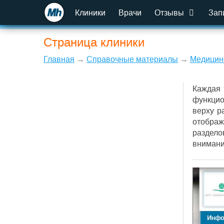
Клиники
Врачи
Отзывы
Зап
Страница клиники
Главная
→
Справочные материалы
→
Медицин
Каждая 
функцио
верху р
отображ
раздело
внимани