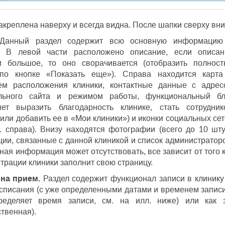
акреплена наверху и всегда видна. После шапки сверху вн
анный раздел содержит всю основную информацию
е. В левой части расположено описание, если описан
 большое, то оно сворачивается (отобразить полност
по кнопке «Показать еще»). Справа находится карта
ем расположения клиники, контактные данные с адрес
льного сайта и режимом работы, функциональный бл
яет выразить благодарность клинике, стать сотрудник
 или добавить ее в «Мои клиники») и иконки социальных се
л. справа). Внизу находятся фотографии (всего до 10 шту
ции, связанные с данной клиникой и список администратор
иная информация может отсутствовать, все зависит от того 
трации клиники заполнит свою страницу.
на прием.
Раздел содержит функционал записи в клинику
асписания (с уже определенными датами и временем записи
ределяет время записи, см. на илл. ниже) или как 
ственная).