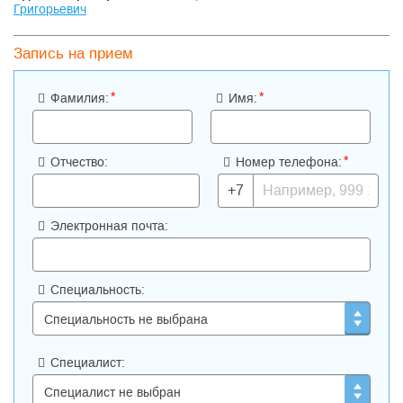
страхования.Возможно, что Вы не посчитаете наши расценки
Григорьевич
самыми низкими, но Вы наверняка будете удовлетворены
спектром и качеством услуг, полученными за Ваши деньги.
Запись на прием
*
*
Фамилия:
Имя:
*
Отчество:
Номер телефона:
+7
Электронная почта:
Специальность:
Специалист: