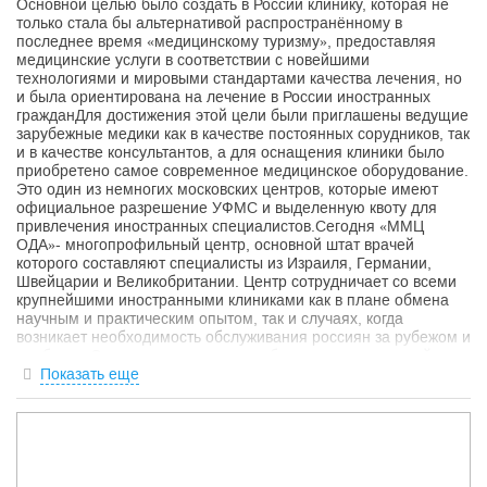
Основной целью было создать в России клинику, которая не
только стала бы альтернативой распространённому в
последнее время «медицинскому туризму», предоставляя
медицинские услуги в соответствии с новейшими
технологиями и мировыми стандартами качества лечения, но
и была ориентирована на лечение в России иностранных
гражданДля достижения этой цели были приглашены ведущие
зарубежные медики как в качестве постоянных сорудников, так
и в качестве консультантов, а для оснащения клиники было
приобретено самое современное медицинское оборудование.
Это один из немногих московских центров, которые имеют
официальное разрешение УФМС и выделенную квоту для
привлечения иностранных специалистов.Сегодня «ММЦ
ОДА»- многопрофильный центр, основной штат врачей
которого составляют специалисты из Израиля, Германии,
Швейцарии и Великобритании. Центр сотрудничает со всеми
крупнейшими иностранными клиниками как в плане обмена
научным и практическим опытом, так и случаях, когда
возникает необходимость обслуживания россиян за рубежом и
наоборот. Специалисты центра свободно владеют английским
языком, что является особенно привлекательным для
Показать еще
иностранных пациентов.Большинство пациентов,
прибегающих к услугам клиники, - люди с тяжёлыми
поражениями опорно-двигательного аппарата,
заболеваниями центральной и периферической нервной
системы, онкологическими и другими проблемами, лечение
которых считается в Европе более успешным, чем в странах