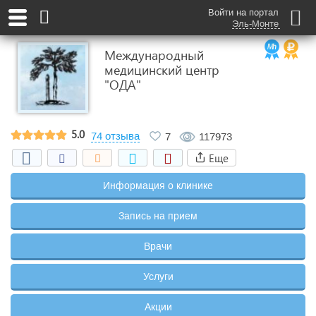
Войти на портал
Эль-Монте
Международный
медицинский центр
"ОДА"
5.0
74 отзыва
7
117973
Еще
Информация о клинике
Запись на прием
Врачи
Услуги
Акции