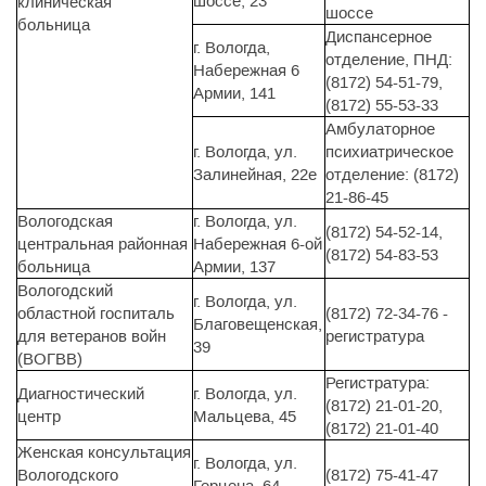
шоссе, 23
клиническая
шоссе
больница
Диспансерное
г. Вологда,
отделение, ПНД:
Набережная 6
(8172) 54-51-79,
Армии, 141
(8172) 55-53-33
Амбулаторное
г. Вологда, ул.
психиатрическое
Залинейная, 22е
отделение: (8172)
21-86-45
Вологодская
г. Вологда, ул.
(8172) 54-52-14,
центральная районная
Набережная 6-ой
(8172) 54-83-53
больница
Армии, 137
Вологодский
г. Вологда, ул.
областной госпиталь
(8172) 72-34-76 -
Благовещенская,
для ветеранов войн
регистратура
39
(ВОГВВ)
Регистратура:
Диагностический
г. Вологда, ул.
(8172) 21-01-20,
центр
Мальцева, 45
(8172) 21-01-40
Женская консультация
г. Вологда, ул.
Вологодского
(8172) 75-41-47
Герцена, 64