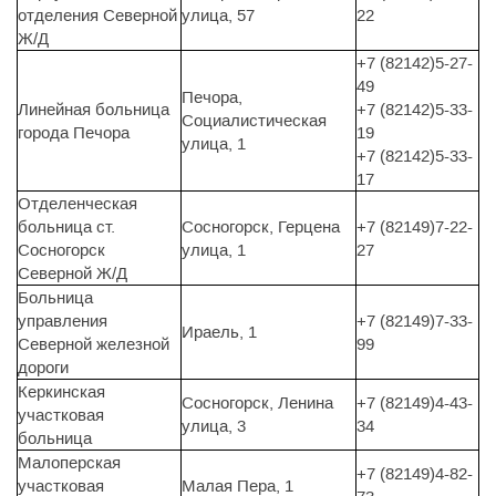
отделения Северной
улица, 57
22
Ж/Д
+7 (82142)5-27-
49
Печора,
Линейная больница
+7 (82142)5-33-
Социалистическая
города Печора
19
улица, 1
+7 (82142)5-33-
17
Отделенческая
больница ст.
Сосногорск, Герцена
+7 (82149)7-22-
Сосногорск
улица, 1
27
Северной Ж/Д
Больница
управления
+7 (82149)7-33-
Ираель, 1
Северной железной
99
дороги
Керкинская
Сосногорск, Ленина
+7 (82149)4-43-
участковая
улица, 3
34
больница
Малоперская
+7 (82149)4-82-
участковая
Малая Пера, 1