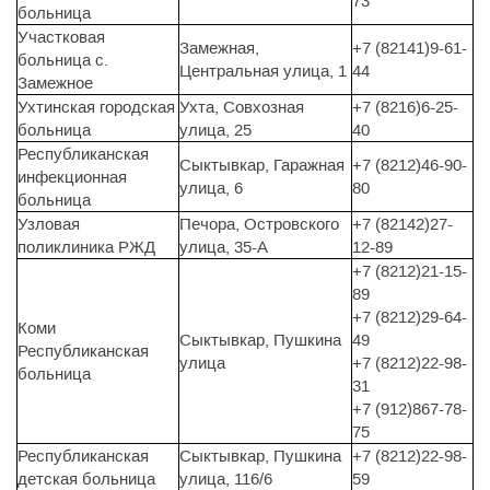
73
больница
Участковая
Замежная,
+7 (82141)9-61-
больница с.
Центральная улица, 1
44
Замежное
Ухтинская городская
Ухта, Совхозная
+7 (8216)6-25-
больница
улица, 25
40
Республиканская
Сыктывкар, Гаражная
+7 (8212)46-90-
инфекционная
улица, 6
80
больница
Узловая
Печора, Островского
+7 (82142)27-
поликлиника РЖД
улица, 35-А
12-89
+7 (8212)21-15-
89
+7 (8212)29-64-
Коми
Сыктывкар, Пушкина
49
Республиканская
улица
+7 (8212)22-98-
больница
31
+7 (912)867-78-
75
Республиканская
Сыктывкар, Пушкина
+7 (8212)22-98-
детская больница
улица, 116/6
59