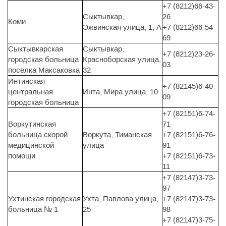
+7 (8212)66-43-
Сыктывкар,
26
Коми
Эжвинская улица, 1, А
+7 (8212)66-54-
69
Сыктывкарская
Сыктывкар,
+7 (8212)23-26-
городская больница
Красноборская улица,
03
посёлка Максаковка
32
Интинская
+7 (82145)6-40-
центральная
Инта, Мира улица, 10
09
городская больница
+7 (82151)6-74-
Воркутинская
71
больница скорой
Воркута, Тиманская
+7 (82151)6-76-
медицинской
улица
91
помощи
+7 (82151)6-73-
11
+7 (82147)3-73-
97
Ухтинская городская
Ухта, Павлова улица,
+7 (82147)3-73-
больница № 1
25
98
+7 (82147)3-75-