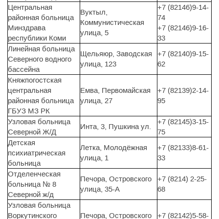
Центральная
+7 (82146)9-14-
Вуктыл,
районная больница
74
Коммунистическая
Минздрава
+7 (82146)9-16-
улица, 5
республики Коми
33
Линейная больница
Щельяюр, Заводская
+7 (82140)9-15-
Северного водного
улица, 123
62
бассейна
Княжпогостская
центральная
Емва, Первомайская
+7 (82139)2-14-
районная больница
улица, 27
95
ГБУЗ МЗ РК
Узловая больница
+7 (82145)3-15-
Инта, 3, Пушкина ул.
Северной Ж/Д
75
Детская
Летка, Молодёжная
+7 (82133)8-61-
психиатрическая
улица, 1
33
больница
Отделенческая
Печора, Островского
+7 (8214) 2-25-
больница № 8
улица, 35-А
68
Северной ж/д
Узловая больница
Воркутинского
Печора, Островского
+7 (82142)5-58-