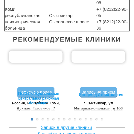
05
Коми
+7 (8212)22-90-
республиканская
Сыктывкар,
05
психиатрическая
Сысольское шоссе
+7 (8212)22-90-
больница
36
РЕКОМЕНДУЕМЫЕ КЛИНИКИ
Запись на прием
Запись на прием
ГБУЗ РК "Вуктыльская
Интермед Стоматология
центральная районная
Россия, Республика Коми,
г Сыктывкар, ул
больница"
Вуктыл, Газовиков, 7
Интернациональная, д 106
Запись в другие клиники
Как добавить сюда клинику