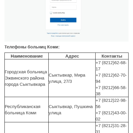
Телефоны больниц Коми:
Наименование
Адрес
Контакты
+7 (8212)62-68-
17
Городская больница
Сыктывкар, Мира
+7 (8212)62-70-
Эжвинского района
улица, 27/3
94
города Сыктывкара
+7 (8212)66-58-
38
+7 (8212)22-98-
Республиканская
Сыктывкар, Пушкина
56
больница Коми
улица
+7 (8212)43-00-
02
+7 (8212)31-28-
31