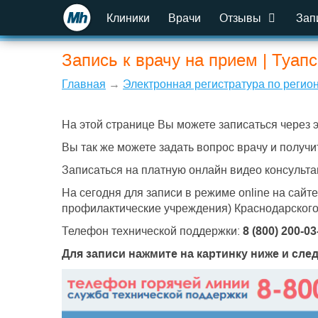
Клиники
Врачи
Отзывы
Зап
Запись к врачу на прием | Туап
Главная
→
Электронная регистратура по регио
На этой странице Вы можете записаться через 
Вы так же можете задать вопрос врачу и получи
Записаться на платную онлайн видео консульта
На сегодня для записи в режиме online на сайт
профилактические учреждения) Краснодарского
Телефон технической поддержки:
8 (800) 200-0
Для записи нажмите на картинку ниже и сле