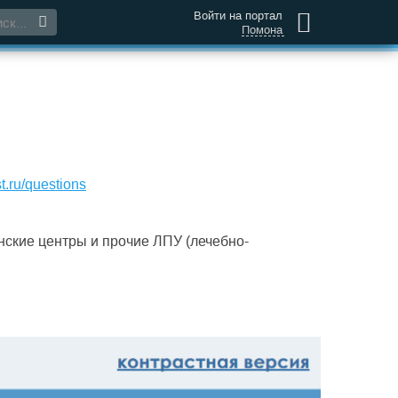
Войти на портал
Помона
t.ru/questions
нские центры и прочие ЛПУ (лечебно-