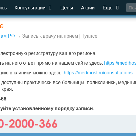
ись
Консультации
Цены
Акции
Еще
се
нам РФ
→ Запись к врачу на прием | Туапсе
электронную регистратуру вашего региона.
ть на него ответ прямо на нашем сайте здесь:
https://medihos
цию в клиники можно здесь:
https://medihost.ru/consultations
е доступны практически все больницы, поликлиники, медици
 края.
3-66
дуйте установленному порядку записи.