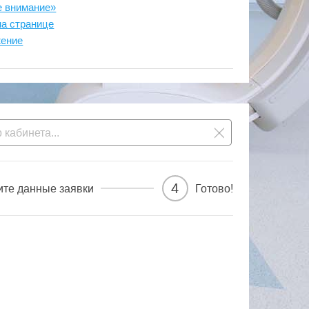
е внимание»
на странице
жение
4
ите данные заявки
Готово!