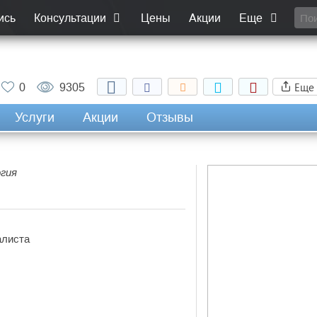
ись
Консультации
Цены
Акции
Еще
Еще
0
9305
Услуги
Акции
Отзывы
огия
алиста