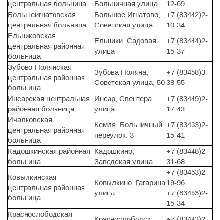
центральная больница
Больничная улица
12-69
Большеигнатовская
Большое Игнатово,
+7 (83442)2-
центральная больница
Советская улица
10-34
Ельниковская
Ельники, Садовая
+7 (83444)2-
центральная районная
улица
15-37
больница
Зубово-Полянская
Зубова Поляна,
+7 (83458)3-
центральная районная
Советская улица, 50
38-55
больница
Инсарская центральная
Инсар, Свентера
+7 (83449)2-
районная больница
улица
17-43
Ичалковская
Кемля, Больничный
+7 (83433)2-
центральная районная
переулок, 3
15-41
больница
Кадошкинская районная
Кадошкино,
+7 (83448)2-
больница
Заводская улица
31-68
+7 (83453)2-
Ковылкинская
Ковылкино, Гагарина
19-96
центральная районная
улица
+7 (83453)2-
больница
15-34
Краснослободская
Краснослободск,
+7 (83443)2-