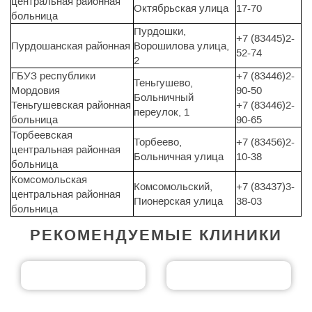
центральная районная
Октябрьская улица
17-70
больница
Пурдошки,
+7 (83445)2-
Пурдошанская районная
Ворошилова улица,
52-74
2
ГБУЗ республики
+7 (83446)2-
Теньгушево,
Мордовия
90-50
Больничный
Теньгушевская районная
+7 (83446)2-
переулок, 1
больница
90-65
Торбеевская
Торбеево,
+7 (83456)2-
центральная районная
Больничная улица
10-38
больница
Комсомольская
Комсомольский,
+7 (83437)3-
центральная районная
Пионерская улица
38-03
больница
РЕКОМЕНДУЕМЫЕ КЛИНИКИ