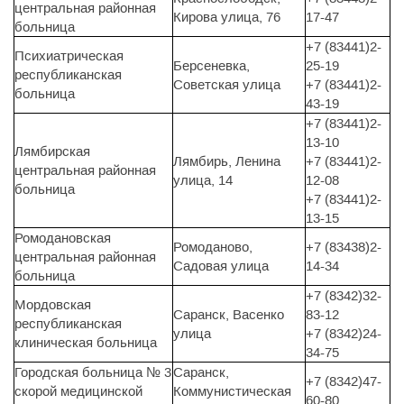
центральная районная
Кирова улица, 76
17-47
больница
+7 (83441)2-
Психиатрическая
Берсеневка,
25-19
республиканская
Советская улица
+7 (83441)2-
больница
43-19
+7 (83441)2-
13-10
Лямбирская
Лямбирь, Ленина
+7 (83441)2-
центральная районная
улица, 14
12-08
больница
+7 (83441)2-
13-15
Ромодановская
Ромоданово,
+7 (83438)2-
центральная районная
Садовая улица
14-34
больница
+7 (8342)32-
Мордовская
Саранск, Васенко
83-12
республиканская
улица
+7 (8342)24-
клиническая больница
34-75
Городская больница № 3
Саранск,
+7 (8342)47-
скорой медицинской
Коммунистическая
60-80