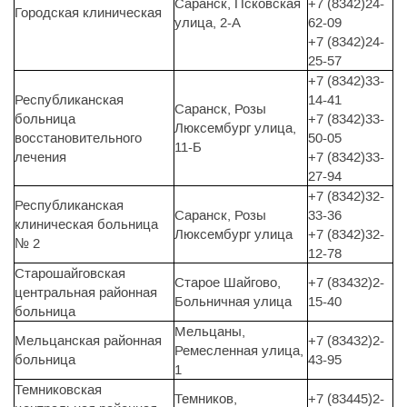
Саранск, Псковская
+7 (8342)24-
Городская клиническая
улица, 2-А
62-09
+7 (8342)24-
25-57
+7 (8342)33-
Республиканская
14-41
Саранск, Розы
больница
+7 (8342)33-
Люксембург улица,
восстановительного
50-05
11-Б
лечения
+7 (8342)33-
27-94
+7 (8342)32-
Республиканская
Саранск, Розы
33-36
клиническая больница
Люксембург улица
+7 (8342)32-
№ 2
12-78
Старошайговская
Старое Шайгово,
+7 (83432)2-
центральная районная
Больничная улица
15-40
больница
Мельцаны,
Мельцанская районная
+7 (83432)2-
Ремесленная улица,
больница
43-95
1
Темниковская
Темников,
+7 (83445)2-