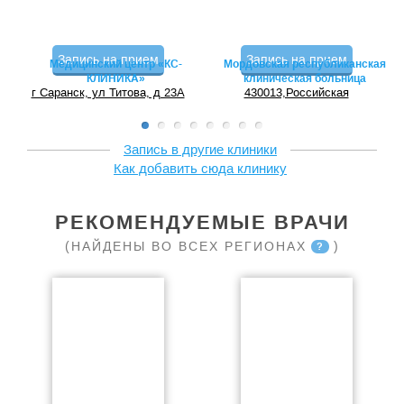
Запись на прием
Запись на прием
Медицинский центр «КС-
Мордовская республиканская
КЛИНИКА»
клиническая больница
г Саранск, ул Титова, д 23А
430013,Российская
Федерация, г.Саранск,
ул.Победы, д. 14/5
Запись в другие клиники
Как добавить сюда клинику
РЕКОМЕНДУЕМЫЕ ВРАЧИ
(НАЙДЕНЫ ВО ВСЕХ РЕГИОНАХ
)
?