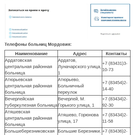
Телефоны больниц Мордовия:
Наименование
Адрес
Контакты
Ардатовская
Ардатов,
+7 (83431)3-
центральная районная
Луначарского улица,
10-73
больница
1
Атюрьевская
Атюрьево,
+7 (83454)2-
центральная районная
Больничный
14-40
больница
переулок
Вечерлейская
Вечерлей, М.
+7 (83434)2-
туберкулезная больница
Горького улица, 1
92-30
Атяшевская
Атяшево, Горюнова
+7 (83434)2-
центральная районная
улица, 17
11-58
больница
Большеберезниковская
Большие Березники,
+7 (83436)2-