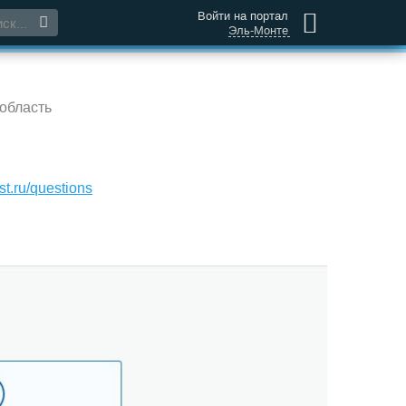
Войти на портал
Эль-Монте
область
st.ru/questions