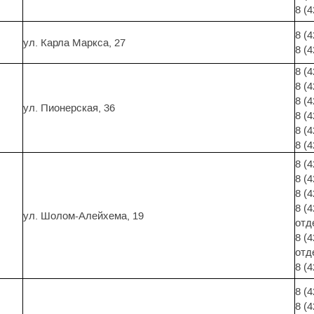
8 (
8 (
ул. Карла Маркса, 27
8 (
8 (
8 (
8 (
ул. Пионерская, 36
8 (
8 (
8 (4
8 (
8 (
8 (
8 (
ул. Шолом-Алейхема, 19
отд
8 (
отд
8 (
8 (
8 (