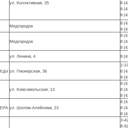
ул. Коллктивная, 35
8 (
8 (
8 (
8 (
Медгородок
8 (
8 (
Медгородок
8 (
8 (
ул. Ленина, 4
8 (
2-3
ИЦЫ
ул. Пионерская, 36
8 (
8 (
8 (
ул. Комсомольская, 13
8 (
8 (
8 (
ЕРА
ул. Шолом-Алейхема, 23
8 (
8 (
3-4
8-9