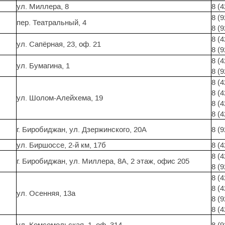
ул. Миллера, 8
8 (
8 (9
пер. Театральный, 4
8 (
8 (4
ул. Сапёрная, 23, оф. 21
8 (
8 (
ул. Бумагина, 1
8 (
8 (
8 (
ул. Шолом-Алейхема, 19
8 (
8 (
г. Биробиджан, ул. Дзержинского, 20А
8 (
ул. Биршоссе, 2-й км, 17б
8 (
8 (4
г. Биробиджан, ул. Миллера, 8А, 2 этаж, офис 205
8 (
8 (4
8 (4
ул. Осенняя, 13а
8 (9
8 (
ул. Комсомольская, 1, оф. 314
8 (