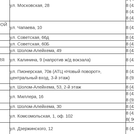
ул. Московская, 28
8 (
8 (
8 (
НОЙ
ул. Чапаева, 10
8 (
ул. Советская, 66д
8 (
ул. Советская, 60Б
8 (
ул. Шолом-Алейхема, 49
8 (
ИЯ
ул. Калинина, 9 (напротив ж/д вокзала)
8 (
ул. Пионерская, 70в (АТЦ «Новый поворот»,
8 (4
центральный вход, 3-й этаж)
8 (
ул. Шолом-Алейхема, 53, 2-й этаж
8 (
8 (4
ул. Миллера, 16
8 (
ул. Шолом-Алейхема, 30
8 (
8 (
ул. Комсомольская, 1, оф. 102
8( 
ул. Дзержинского, 12
8 (