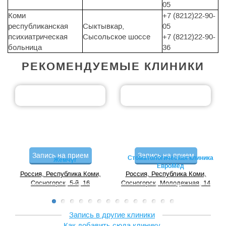
05
Коми
+7 (8212)22-90-
республиканская
Сыктывкар,
05
психиатрическая
Сысольское шоссе
+7 (8212)22-90-
больница
36
РЕКОМЕНДУЕМЫЕ КЛИНИКИ
Запись на прием
Запись на прием
Стоматологическая клиника
Жемчуг
ЕвроМед
Россия, Республика Коми,
Россия, Республика Коми,
Сосногорск, 5-й, 16
Сосногорск, Молодежная, 14
Запись в другие клиники
Как добавить сюда клинику