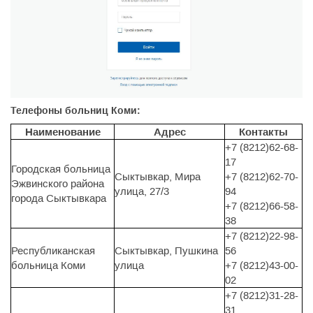
Телефоны больниц Коми:
Наименование
Адрес
Контакты
+7 (8212)62-68-
17
Городская больница
Сыктывкар, Мира
+7 (8212)62-70-
Эжвинского района
улица, 27/3
94
города Сыктывкара
+7 (8212)66-58-
38
+7 (8212)22-98-
Республиканская
Сыктывкар, Пушкина
56
больница Коми
улица
+7 (8212)43-00-
02
+7 (8212)31-28-
31