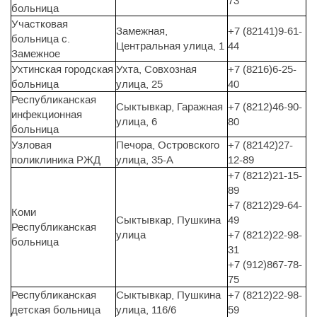
73
больница
Участковая
Замежная,
+7 (82141)9-61-
больница с.
Центральная улица, 1
44
Замежное
Ухтинская городская
Ухта, Совхозная
+7 (8216)6-25-
больница
улица, 25
40
Республиканская
Сыктывкар, Гаражная
+7 (8212)46-90-
инфекционная
улица, 6
80
больница
Узловая
Печора, Островского
+7 (82142)27-
поликлиника РЖД
улица, 35-А
12-89
+7 (8212)21-15-
89
+7 (8212)29-64-
Коми
Сыктывкар, Пушкина
49
Республиканская
улица
+7 (8212)22-98-
больница
31
+7 (912)867-78-
75
Республиканская
Сыктывкар, Пушкина
+7 (8212)22-98-
детская больница
улица, 116/6
59