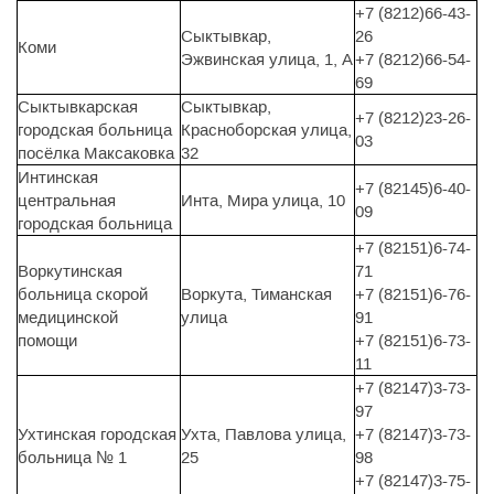
+7 (8212)66-43-
Сыктывкар,
26
Коми
Эжвинская улица, 1, А
+7 (8212)66-54-
69
Сыктывкарская
Сыктывкар,
+7 (8212)23-26-
городская больница
Красноборская улица,
03
посёлка Максаковка
32
Интинская
+7 (82145)6-40-
центральная
Инта, Мира улица, 10
09
городская больница
+7 (82151)6-74-
Воркутинская
71
больница скорой
Воркута, Тиманская
+7 (82151)6-76-
медицинской
улица
91
помощи
+7 (82151)6-73-
11
+7 (82147)3-73-
97
Ухтинская городская
Ухта, Павлова улица,
+7 (82147)3-73-
больница № 1
25
98
+7 (82147)3-75-