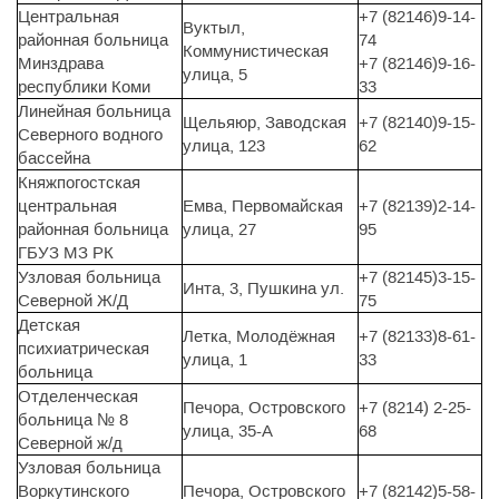
Центральная
+7 (82146)9-14-
Вуктыл,
районная больница
74
Коммунистическая
Минздрава
+7 (82146)9-16-
улица, 5
республики Коми
33
Линейная больница
Щельяюр, Заводская
+7 (82140)9-15-
Северного водного
улица, 123
62
бассейна
Княжпогостская
центральная
Емва, Первомайская
+7 (82139)2-14-
районная больница
улица, 27
95
ГБУЗ МЗ РК
Узловая больница
+7 (82145)3-15-
Инта, 3, Пушкина ул.
Северной Ж/Д
75
Детская
Летка, Молодёжная
+7 (82133)8-61-
психиатрическая
улица, 1
33
больница
Отделенческая
Печора, Островского
+7 (8214) 2-25-
больница № 8
улица, 35-А
68
Северной ж/д
Узловая больница
Воркутинского
Печора, Островского
+7 (82142)5-58-