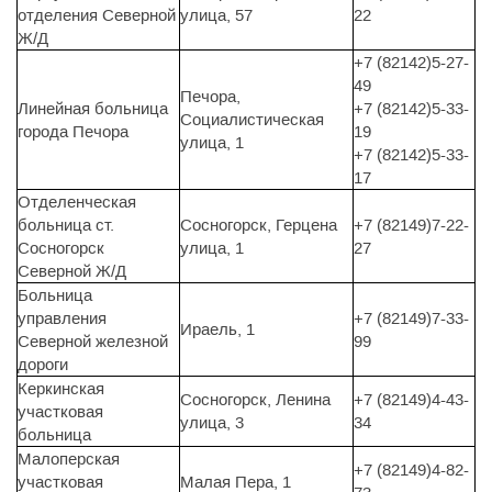
отделения Северной
улица, 57
22
Ж/Д
+7 (82142)5-27-
49
Печора,
Линейная больница
+7 (82142)5-33-
Социалистическая
города Печора
19
улица, 1
+7 (82142)5-33-
17
Отделенческая
больница ст.
Сосногорск, Герцена
+7 (82149)7-22-
Сосногорск
улица, 1
27
Северной Ж/Д
Больница
управления
+7 (82149)7-33-
Ираель, 1
Северной железной
99
дороги
Керкинская
Сосногорск, Ленина
+7 (82149)4-43-
участковая
улица, 3
34
больница
Малоперская
+7 (82149)4-82-
участковая
Малая Пера, 1