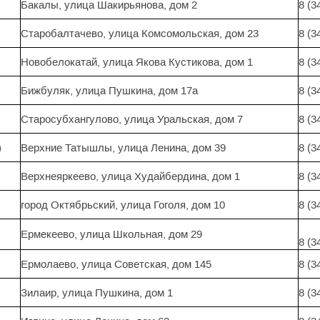
Бакалы, улица Шакирьянова, дом 2
8 (3
Старобалтачево, улица Комсомольская, дом 23
8 (3
Новобелокатай, улица Якова Кустикова, дом 1
8 (3
Бижбуляк, улица Пушкина, дом 17а
8 (3
Старосубхангулово, улица Уральская, дом 7
8 (3
)
Верхние Татышлы, улица Ленина, дом 39
8 (3
Верхнеяркеево, улица Худайбердина, дом 1
8 (3
город Октябрьский, улица Гоголя, дом 10
8 (3
Ермекеево, улица Школьная, дом 29
8 (3
Ермолаево, улица Советская, дом 145
8 (3
Зилаир, улица Пушкина, дом 1
8 (3