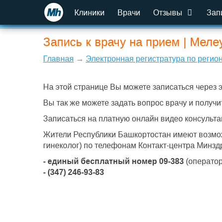
Клиники
Врачи
Отзывы
Зап
Запись к врачу на прием | Меле
Главная
→
Электронная регистратура по регио
На этой странице Вы можете записаться через 
Вы так же можете задать вопрос врачу и получи
Записаться на платную онлайн видео консульта
Жители Республики Башкортостан имеют возможн
гинеколог) по телефонам Контакт-центра Минзд
- единый бесплатный номер 09-383
(оператор
- (347) 246-93-83