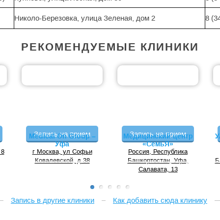
Николо-Березовка, улица Зеленая, дом 2
8 (3
РЕКОМЕНДУЕМЫЕ КЛИНИКИ
Запись на прием
Запись на прием
Medical On Group –
Медицинский центр
У
Уфа
«СемьЯ»
 8
г Москва, ул Софьи
Россия, Республика
Ковалевской, д 38
Башкортостан, Уфа,
Б
Салавата, 13
Запись в другие клиники
Как добавить сюда клинику