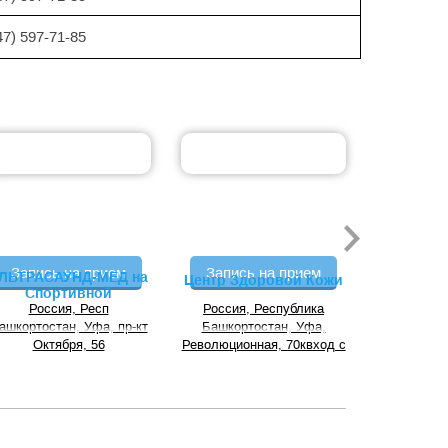
47) 597-71-85
Запись на прием
Запись на прием
Запись
ЛЬТРАСАУНД-МЕД на
Медицин
Центр Здоровой Кожи
Спортивной
УЛЬТРА
Россия, Респ
Россия, Республика
Центра
Росс
ашкортостан, Уфа, пр-кт
Башкортостан, Уфа,
Башкорт
Октября, 56
Революционная, 70квход с
Первом
торца