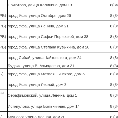
Приютово, улица Калинина, дом 13
8(34
РБ)
город Уфа, улица Октября, дом 26
8 (3
РБ)
город Уфа, улица Ленина, дом 21
8 (3
РБ)
город Уфа, улица Софьи Первоской, дом 38
8 (3
РБ)
город Уфа, улица Степана Кувыкина, дом 20
8 (3
город Сибай, улица Чайковского, дом 24
8 (3
Будзяк, улица В. Ахмадеева, дом 31
8 (3
Б)
город Уфа, улица Матвея Пинского, дом 5
8 (3
город Уфа, улица Лесной, дом 3
8 (3
ая
Серафимовский, улица Ленина, дом 1
8 (3
Исянгулово, улица Больничная, дом 14
8 (3
Б)
Куяновог, улица Лесная, дом 30
8 (3