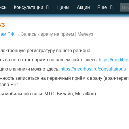
ись
Консультации
Цены
Акции
Еще
уз
нам РФ
→ Запись к врачу на прием | Мелеуз
электронную регистратуру вашего региона.
ть на него ответ прямо на нашем сайте здесь:
https://medihos
цию в клиники можно здесь:
https://medihost.ru/consultations
ость записаться на первичный приём к врачу (врач-терапев
рава РБ:
ы мобильной связи: МТС, Билайн, МегаФон)