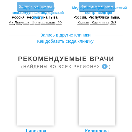
Запись на прием
Запись на прием
Барун-Хемчикский
Медицинский диагностический
межкожуунный медицинский
центр "МедПро"
Россия, Республика Тыва,
Россия, Республика Тыва,
центр
Ак-Довурак, Центральная, 20
Кызыл, Калинина, 3/3
Запись в другие клиники
Как добавить сюда клинику
РЕКОМЕНДУЕМЫЕ ВРАЧИ
(НАЙДЕНЫ ВО ВСЕХ РЕГИОНАХ
)
?
Широкова
Кириллова