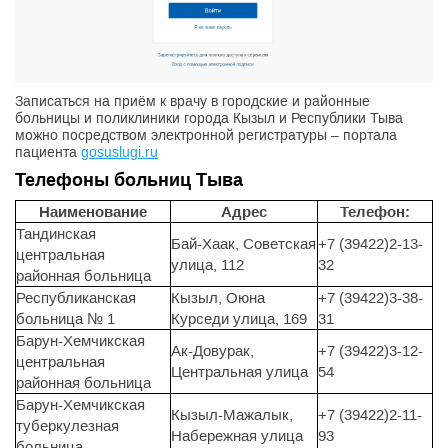
Записаться на приём к врачу в городские и районные
больницы и поликлиники города Кызыл и Республики Тыва
можно посредством электронной регистратуры – портала
пациента
gosuslugi.ru
Телефоны больниц Тыва
Наименование
Адрес
Телефон:
Тандинская
Бай-Хаак, Советская
+7 (39422)2-13-
центральная
улица, 112
32
районная больница
Республиканская
Кызыл, Оюна
+7 (39422)3-38-
больница № 1
Курседи улица, 169
31
Барун-Хемчикская
Ак-Довурак,
+7 (39422)3-12-
центральная
Центральная улица
54
районная больница
Барун-Хемчикская
Кызыл-Мажалык,
+7 (39422)2-11-
туберкулезная
Набережная улица
93
больница