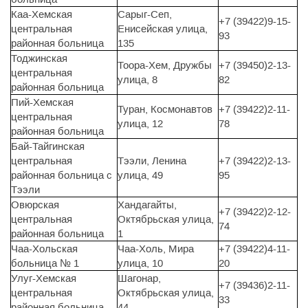
Каа-Хемская
Сарыг-Сеп,
+7 (39422)9-15-
центральная
Енисейская улица,
93
районная больница
135
Тоджинская
Тоора-Хем, Дружбы
+7 (39450)2-13-
центральная
улица, 8
82
районная больница
Пий-Хемская
Туран, Космонавтов
+7 (39422)2-11-
центральная
улица, 12
78
районная больница
Бай-Тайгинская
центральная
Тээли, Ленина
+7 (39422)2-13-
районная больница с
улица, 49
95
Тээли
Овюрская
Хандагайты,
+7 (39422)2-12-
центральная
Октябрьская улица,
74
районная больница
1
Чаа-Хольская
Чаа-Холь, Мира
+7 (39422)4-11-
больница № 1
улица, 10
20
Улуг-Хемская
Шагонар,
+7 (39436)2-11-
центральная
Октябрьская улица,
33
районная больница
44