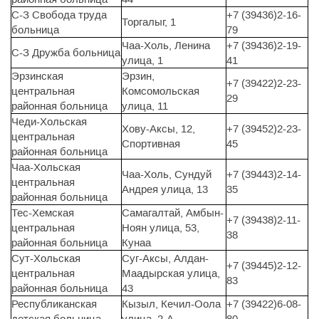
С-З Свобода труда
+7 (39436)2-16-
Торгалыг, 1
больница
79
Чаа-Холь, Ленина
+7 (39436)2-19-
С-З Дружба больница
улица, 1
41
Эрзинская
Эрзин,
+7 (39422)2-23-
центральная
Комсомольская
29
районная больница
улица, 11
Чеди-Хольская
Хову-Аксы, 12,
+7 (39452)2-23-
центральная
Спортивная
45
районная больница
Чаа-Хольская
Чаа-Холь, Сундуй
+7 (39443)2-14-
центральная
Андрея улица, 13
35
районная больница
Тес-Хемская
Самагалтай, Амбын-
+7 (39438)2-11-
центральная
Ноян улица, 53,
38
районная больница
Кунаа
Сут-Хольская
Суг-Аксы, Алдан-
+7 (39445)2-12-
центральная
Маадырская улица,
83
районная больница
43
Республиканская
Кызыл, Кечил-Оола
+7 (39422)6-08-
детская больница
улица, 2-А
80