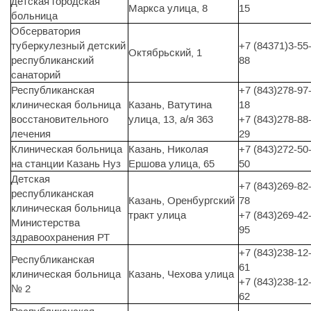
детская городская
Маркса улица, 8
15
больница
Обсерватория
туберкулезный детский
+7 (84371)3-55
Октябрьский, 1
республиканский
88
санаторий
Республиканская
+7 (843)278-97
клиническая больница
Казань, Ватутина
18
восстановительного
улица, 13, а/я 363
+7 (843)278-88
лечения
29
Клиническая больница
Казань, Николая
+7 (843)272-50
на станции Казань Нуз
Ершова улица, 65
50
Детская
+7 (843)269-82
республиканская
Казань, Оренбургский
78
клиническая больница
тракт улица
+7 (843)269-42
Министерства
95
здравоохранения РТ
+7 (843)238-12
Республиканская
61
клиническая больница
Казань, Чехова улица
+7 (843)238-12
№ 2
62