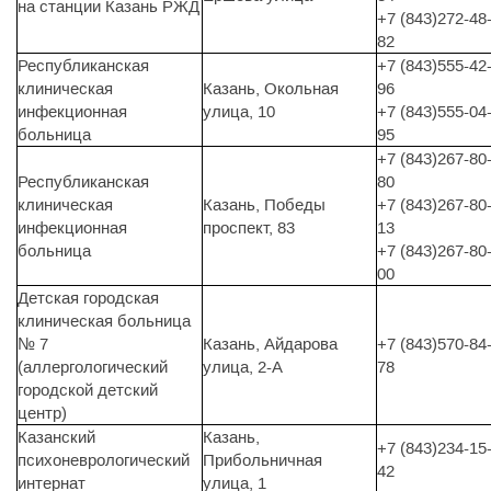
на станции Казань РЖД
+7 (843)272-48
82
Республиканская
+7 (843)555-42
клиническая
Казань, Окольная
96
инфекционная
улица, 10
+7 (843)555-04
больница
95
+7 (843)267-80
Республиканская
80
клиническая
Казань, Победы
+7 (843)267-80
инфекционная
проспект, 83
13
больница
+7 (843)267-80
00
Детская городская
клиническая больница
№ 7
Казань, Айдарова
+7 (843)570-84
(аллергологический
улица, 2-А
78
городской детский
центр)
Казанский
Казань,
+7 (843)234-15
психоневрологический
Прибольничная
42
интернат
улица, 1