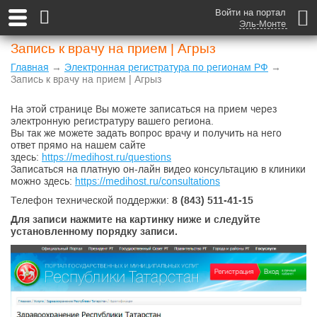
Войти на портал
Эль-Монте
Запись к врачу на прием | Агрыз
Главная
→
Электронная регистратура по регионам РФ
→
Запись к врачу на прием | Агрыз
На этой странице Вы можете записаться на прием через
электронную регистратуру вашего региона.
Вы так же можете задать вопрос врачу и получить на него
ответ прямо на нашем сайте
здесь:
https://medihost.ru/questions
Записаться на платную он-лайн видео консультацию в клиники
можно здесь:
https://medihost.ru/consultations
Телефон технической поддержки:
8
(843) 511-41-15
Для записи нажмите на картинку ниже и следуйте
установленному порядку записи.