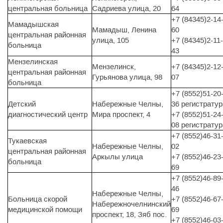
центральная больница
Садриева улица, 20
64
+7 (84345)2-14
Мамадышская
Мамадыш, Ленина
60
центральная районная
улица, 105
+7 (84345)2-11-
больница
43
Мензелинская
Мензелинск,
+7 (84345)2-12
центральная районная
Гурьянова улица, 98
07
больница
+7 (8552)51-20
Детский
Набережные Челны,
36 регистратур
диагностический центр
Мира проспект, 4
+7 (8552)51-24
08 регистратур
+7 (8552)46-31
Тукаевская
Набережные Челны,
02
центральная районная
Аркылы улица
+7 (8552)46-23
больница
69
+7 (8552)46-89
46
Набережные Челны,
Больница скорой
+7 (8552)46-67
Набережночелнинский
медицинской помощи
69
проспект, 18, Зяб пос.
+7 (8552)46-03