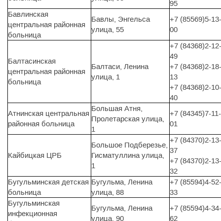
95
Бавлинская
Бавлы, Энгельса
+7 (85569)5-13
центральная районная
улица, 55
00
больница
+7 (84368)2-12
49
Балтасинская
Балтаси, Ленина
+7 (84368)2-18
центральная районная
улица, 1
13
больница
+7 (84368)2-10
40
Большая Атня,
Атнинская центральная
+7 (84345)7-11-
Пролетарская улица,
районная больница
01
1
+7 (84370)2-13
Большое Подберезье,
37
Кайбицкая ЦРБ
Гисматуллина улица,
+7 (84370)2-13
1
32
Бугульминская детская
Бугульма, Ленина
+7 (85594)4-52
больница
улица, 88
33
Бугульминская
Бугульма, Ленина
+7 (85594)4-34
инфекционная
улица, 90
62