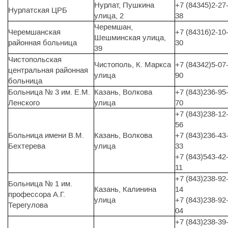
Нурлат, Пушкина
+7 (84345)2-27
Нурлатская ЦРБ
улица, 2
38
Черемшан,
Черемшанская
+7 (84316)2-10
Шешминская улица,
районная больница
30
39
Чистопольская
Чистополь, К. Маркса
+7 (84342)5-07
центральная районная
улица
90
больница
Больница № 3 им. Е.М.
Казань, Волкова
+7 (843)236-95
Ленского
улица
70
+7 (843)238-12
56
Больница имени В.М.
Казань, Волкова
+7 (843)236-43
Бехтерева
улица
33
+7 (843)543-42
11
+7 (843)238-92
Больница № 1 им.
Казань, Калинина
14
профессора А.Г.
улица
+7 (843)238-92
Терегулова
04
+7 (843)238-39