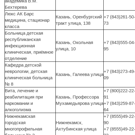
академика В.М.
Бехтерева
Люкс АК Барс
Казань, Оренбургский
+7 (843)261-50
медицина, стационар
тракт улица, 138
73
класса
Больница детская
республиканская
Казань, Окольная
+7 (843)555-04
инфекционная
улица, 10
95
клиническая, приёмное
отделение
Кафедра детской
неврологии, детская
+7 (843)273-49
Казань, Галеева улица
клиническая больница
09
№ 8
Вита, лечение и
+7 (800)222-22
реабилитация при
Казань, Профессора
91
наркомании и
Мухамедьярова улица
+7 (843)259-87
алкоголизма
64
Нижнекамская
+7 (8555)49-22
городская
Нижнекамск,
90
многопрофильная
Ахтубинская улица
+7 (8555)49-22