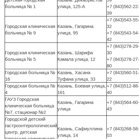
больница № 1
улица, 125-А
+7 (843)562-22
39
+7 (843)543-55
Городская клиническая
Казань, Гагарина
32
больница № 9
улица, 95
+7 (843)543-54
42
+7 (843)278-29
Городская клиническая
Казань, Шарифа
30
больница № 5
Камала улица, 12
+7 (843)278-27
80
Городская больница №
Казань, Хасана
+7 (843)560-51
16
Туфана улица, 33
22
Городская больница №
Казань, Боевая улица,
+7 (843)512-88
4
161
40
ГАУЗ Городская
Казань, Гагарина
+7 (843)564-60
клиническая больница
улица
43
№7, стационар №2
Городской детский
гастроэнтерологический
Казань, Сафиуллина
+7 (843)268-58
центр, детская
улица, 14
03
городская клиническая