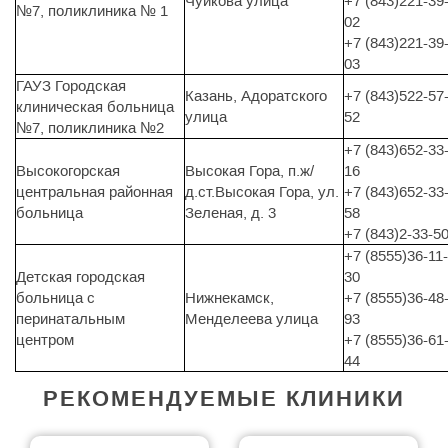
Чуйкова улица
+7 (843)221-39
№7, поликлиника № 1
02
+7 (843)221-39
03
ГАУЗ Городская
Казань, Адоратского
+7 (843)522-57
клиническая больница
улица
52
№7, поликлиника №2
+7 (843)652-33
Высокогорская
Высокая Гора, п.ж/
16
центральная районная
д.ст.Высокая Гора, ул.
+7 (843)652-33
больница
Зеленая, д. 3
58
+7 (843)2-33-5
+7 (8555)36-11-
Детская городская
30
больница с
Нижнекамск,
+7 (8555)36-48
перинатальным
Менделеева улица
93
центром
+7 (8555)36-61
44
РЕКОМЕНДУЕМЫЕ КЛИНИКИ