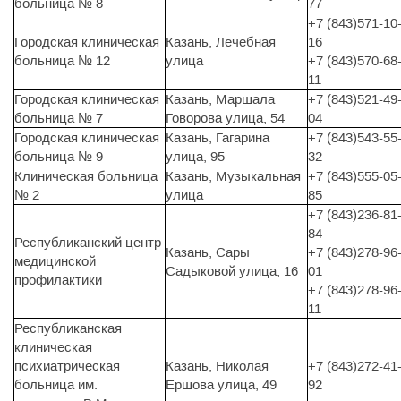
больница № 8
77
+7 (843)571-10
Городская клиническая
Казань, Лечебная
16
больница № 12
улица
+7 (843)570-68
11
Городская клиническая
Казань, Маршала
+7 (843)521-49
больница № 7
Говорова улица, 54
04
Городская клиническая
Казань, Гагарина
+7 (843)543-55
больница № 9
улица, 95
32
Клиническая больница
Казань, Музыкальная
+7 (843)555-05
№ 2
улица
85
+7 (843)236-81
84
Республиканский центр
Казань, Сары
+7 (843)278-96
медицинской
Садыковой улица, 16
01
профилактики
+7 (843)278-96
11
Республиканская
клиническая
психиатрическая
Казань, Николая
+7 (843)272-41
больница им.
Ершова улица, 49
92