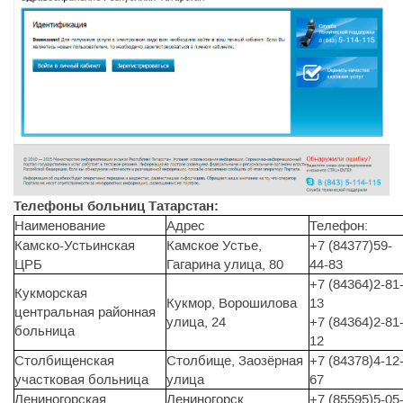
Телефоны больниц Татарстан:
Наименование
Адрес
Телефон:
Камско-Устьинская
Камское Устье,
+7 (84377)59-
ЦРБ
Гагарина улица, 80
44-83
+7 (84364)2-81
Кукморская
Кукмор, Ворошилова
13
центральная районная
улица, 24
+7 (84364)2-81
больница
12
Столбищенская
Столбище, Заозёрная
+7 (84378)4-12
участковая больница
улица
67
Лениногорская
Лениногорск,
+7 (85595)5-05