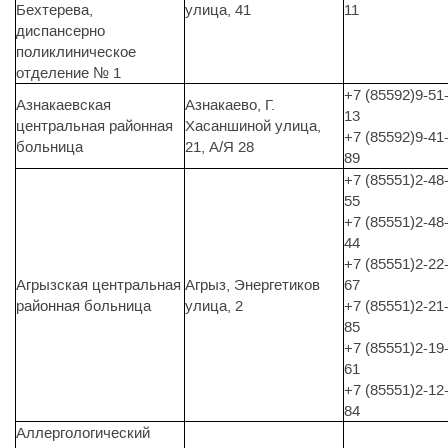
Бехтерева,
улица, 41
11
диспансерно
поликлиническое
отделение № 1
+7 (85592)9-51
Азнакаевская
Азнакаево, Г.
13
центральная районная
Хасаншиной улица,
+7 (85592)9-41
больница
21, А/Я 28
89
+7 (85551)2-48
55
+7 (85551)2-48
44
+7 (85551)2-22
Агрызская центральная
Агрыз, Энергетиков
67
районная больница
улица, 2
+7 (85551)2-21
85
+7 (85551)2-19
61
+7 (85551)2-12
84
Аллергологический