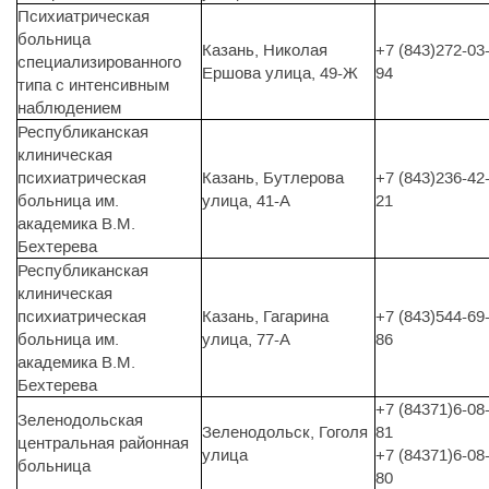
Психиатрическая
больница
Казань, Николая
+7 (843)272-03
специализированного
Ершова улица, 49-Ж
94
типа с интенсивным
наблюдением
Республиканская
клиническая
психиатрическая
Казань, Бутлерова
+7 (843)236-42
больница им.
улица, 41-А
21
академика В.М.
Бехтерева
Республиканская
клиническая
психиатрическая
Казань, Гагарина
+7 (843)544-69
больница им.
улица, 77-А
86
академика В.М.
Бехтерева
+7 (84371)6-08
Зеленодольская
Зеленодольск, Гоголя
81
центральная районная
улица
+7 (84371)6-08
больница
80