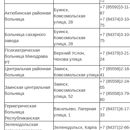
72
+7 (85592)3-11-
Буинск,
Актюбинская районная
87
Комсомольская
больница
+7 (84374)3-10
улица, 28
75
Буинск,
Больница cахарного
+7 (84374)3-10
Комсомольская
завода
75
улица, 28
Психиатрическая
Верхний Услон,
+7 (84379)3-21
больница Минздрава
Чехова улица
24
РТ
Центральная районная
Заинск,
+7 (85558)2-18
больница
Комсомольская улица
41
+7 (85558)2-24
Заинск,
Заинская центральная
05
Комсомольская
больница
+7 (85558)3-79
улица, 52
60
Гериатрическая
Васильево, Лагерная
+7 (84371)6-17
больница
улица, 1
33
Республиканская
Зеленодольская
Зеленодольск, Карла
+7 (84371)2-66