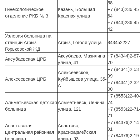
58
Гинекологическое
Казань, Большая
+7 (843)236-45
отделение РКБ № 3
Красная улица
64
+7 (843)236-45
42
Узловая больница на
станции Агрыз
Агрыз, Гоголя улица
843452227
Горьковской ЖД
Аксубаево, Мазилина
+7 (84344)2-87
Аксубаевская ЦРБ
улица, 41
70
+7 (84341)2-53
Алексеевское,
99
Алексеевская ЦРБ
Куйбышева улица, 35-
+7 (84341)2-32
А
00
+7 (8553)22-40
Альметьевская детская
Альметьевск, Ленина
74
больница
улица, 121
+7 (8553)22-71
71
+7 (84376)2-14
Апастовская
Апастово,
91
центральная районная
Красноармейская
+7 (84376)2-19
больница
улица, 93