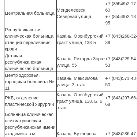
+7 (85549)2-17
Менделеевск,
60
Центральная больница
Северная улица
+7 (85549)2-13
95
Республиканская
клиническая больница,
Казань, Оренбургский
+7 (843)268-32
станция переливания
тракт улица, 138-Б
38
крови
Детская
Казань, Рихарда Зорге
+7 (843)229-54
республиканская
улица, 55
53
клиническая больница
Центр здоровья,
Казань, Максимова
+7 (843)571-43
городская больница №
улица, 3 этаж
50
11
Казань, Оренбургский
РКБ, отделение
+7 (843)297-66
тракт улица, 138, Б, 6
пластической хирургии
68
этаж
Больница клиническая
психиатрическая
республиканская имени
академика в м
Казань, Бутлерова
+7 (843)236-47