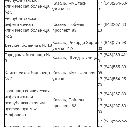
Республиканская
Казань, Муштари
+7 (843)264-60
клиническая больница
улица, 11
81
№ 3
Республиканская
инфекционная
Казань, Победы
+7 (843)267-80
клиническая больница
проспект, 83
13
№ 2
Казань, Рихарда Зорге
+7 (843)275-98
Детская больница № 18
улица, 2-А
00
Городская больница №
+7 (843)236-41
Казань, Шмидта улица
6
01
+7 (843)555-33
Клиническая больница
Казань, Музыкальная
98
№ 2
улица
+7 (843)554-25
70
Больница клиническая
+7 (843)267-80
инфекционная
Казань, Победы
13
республиканская им.
проспект, 83
+7 (843)267-80
профессора А.Ф.
00
Агафонова
+7 (843)562-52
Детская городская
Казань, Декабристов
59