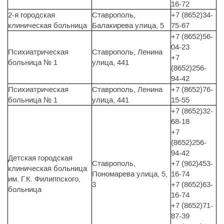
16-72
2-я городская
Ставрополь,
+7 (8652)34-
клиническая больница
Балакирева улица, 5
75-67
+7 (8652)56-
04-23
Психиатрическая
Ставрополь, Ленина
+7
больница № 1
улица, 441
(8652)256-
94-42
Психиатрическая
Ставрополь, Ленина
+7 (8652)76-
больница № 1
улица, 441
15-55
+7 (8652)32-
68-18
+7
(8652)256-
94-42
Детская городская
Ставрополь,
+7 (962)453-
клиническая больница
Пономарева улица, 5,
16-74
им. Г.К. Филиппского,
3
+7 (8652)63-
больница
16-74
+7 (8652)71-
87-39