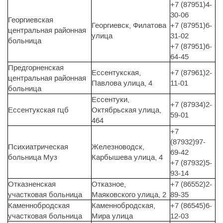
+7 (87951)4-
30-06
Георгиевская
Георгиевск, Филатова
+7 (87951)6-
центральная районная
улица
31-02
больница
+7 (87951)6-
64-45
Предгорненская
Ессентукская,
+7 (87961)2-
центральная районная
Павлова улица, 4
11-01
больница
Ессентуки,
+7 (87934)2-
Ессентукская гцб
Октябрьская улица,
59-01
464
+7
(87932)97-
Психиатрическая
Железноводск,
69-42
больница Муз
Карбышева улица, 4
+7 (87932)5-
93-14
Отказненская
Отказное,
+7 (86552)2-
участковая больница
Маяковского улица, 2
89-35
Каменнобродская
Каменнобродская,
+7 (86545)6-
участковая больница
Мира улица
12-03