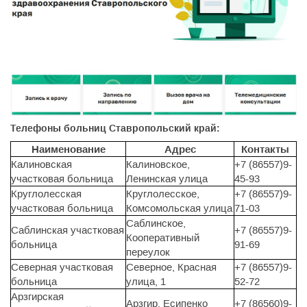
Телефоны больниц Ставропольский край:
Наименование
Адрес
Контакты
Калиновская
Калиновское,
+7 (86557)9-
участковая больница
Ленинская улица
45-93
Круглолесская
Круглолесское,
+7 (86557)9-
участковая больница
Комсомольская улица
71-03
Саблинское,
Саблинская участковая
+7 (86557)9-
Кооперативный
больница
91-69
переулок
Северная участковая
Северное, Красная
+7 (86557)9-
больница
улица, 1
52-72
Арзгирская
Арзгир, Есипенко
+7 (86560)9-