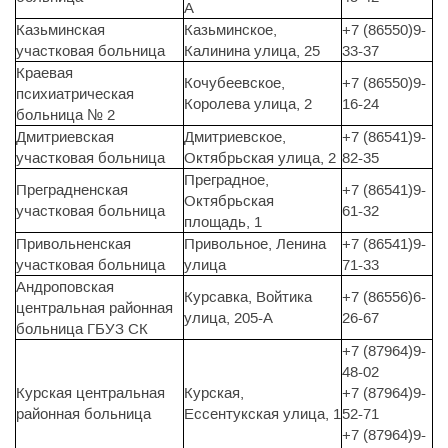
А
Казьминская
Казьминское,
+7 (86550)9-
участковая больница
Калинина улица, 25
33-37
Краевая
Кочубеевское,
+7 (86550)9-
психиатрическая
Королева улица, 2
16-24
больница № 2
Дмитриевская
Дмитриевское,
+7 (86541)9-
участковая больница
Октябрьская улица, 2
82-35
Преградное,
Преградненская
+7 (86541)9-
Октябрьская
участковая больница
61-32
площадь, 1
Привольненская
Привольное, Ленина
+7 (86541)9-
участковая больница
улица
71-33
Андроповская
Курсавка, Войтика
+7 (86556)6-
центральная районная
улица, 205-А
26-67
больница ГБУЗ СК
+7 (87964)9-
48-02
Курская центральная
Курская,
+7 (87964)9-
районная больница
Ессентукская улица, 1
52-71
+7 (87964)9-