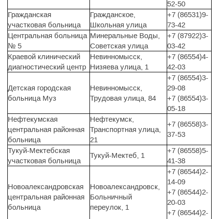
52-50
Гражданская
Гражданское,
+7 (86531)9-
участковая больница
Школьная улица
73-42
Центральная больница
Минеральные Воды,
+7 (87922)3-
№ 5
Советская улица
03-42
Краевой клинический
Невинномысск,
+7 (86554)4-
диагностический центр
Низяева улица, 1
42-03
+7 (86554)3-
Детская городская
Невинномысск,
29-08
больница Муз
Трудовая улица, 84
+7 (86554)3-
05-18
Нефтекумская
Нефтекумск,
+7 (86558)3-
центральная районная
Транспортная улица,
37-53
больница
21
Тукуй-Мектебская
+7 (86558)5-
Тукуй-Мектеб, 1
участковая больница
41-38
+7 (86544)2-
14-09
Новоалександровская
Новоалександровск,
+7 (86544)2-
центральная районная
Больничный
20-03
больница
переулок, 1
+7 (86544)2-