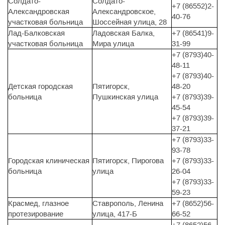
Солдато-
Солдато-
+7 (86552)2-
Александровская
Александровское,
40-76
участковая больница
Шоссейная улица, 28
Лад-Балковская
Ладовская Балка,
+7 (86541)9-
участковая больница
Мира улица
31-99
+7 (8793)40-
48-11
+7 (8793)40-
Детская городская
Пятигорск,
48-20
больница
Пушкинская улица
+7 (8793)39-
45-54
+7 (8793)39-
37-21
+7 (8793)33-
93-78
Городская клиническая
Пятигорск, Пирогова
+7 (8793)33-
больница
улица
26-04
+7 (8793)33-
59-23
Красмед, глазное
Ставрополь, Ленина
+7 (8652)56-
протезирование
улица, 417-Б
66-52
+7 (8652)56-