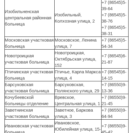
+7 (86545)5-
39-64
Изобильненская
Изобильный,
+7 (86545)5-
центральная районная
Колхозная улица, 2
38-76
больница
+7 (86545)5-
38-31
Московская участковая
Московское, Ленина
+7 (86545)5-
больница
улица, 7
54-34
Новотроицкая,
Новотроицкая
+7 (86545)6-
Октябрьская улица,
участковая больница
21-87
152
Птичинская участковая
Птичье, Карла Маркса
+7 (86545)6-
больница
улица, 4
14-15
Барсуковская
Барсуковская,
+7 (86550)9-
участковая больница
Полянского улица, 29
13-36
Кочубеевской
Вревское,
+7 (86550)9-
больницы отделение
Центральная улица, 1
21-45
Заветнинская
Заветное, Баркова
+7 (86550)9-
участковая больница
улица, 3
64-94
Ивановское,
Ивановская участковая
+7 (86550)9-
Юбилейная улица, 15-
больница
45-42