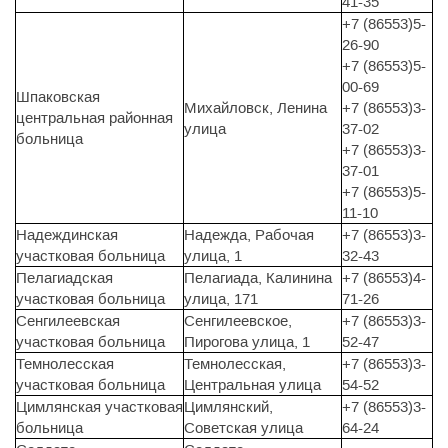
41-35
+7 (86553)5-
26-90
+7 (86553)5-
00-69
Шпаковская
Михайловск, Ленина
+7 (86553)3-
центральная районная
улица
37-02
больница
+7 (86553)3-
37-01
+7 (86553)5-
11-10
Надеждинская
Надежда, Рабочая
+7 (86553)3-
участковая больница
улица, 1
32-43
Пелагиадская
Пелагиада, Калинина
+7 (86553)4-
участковая больница
улица, 171
71-26
Сенгилеевская
Сенгилеевское,
+7 (86553)3-
участковая больница
Пирогова улица, 1
52-47
Темнолесская
Темнолесская,
+7 (86553)3-
участковая больница
Центральная улица
54-52
Цимлянская участковая
Цимлянский,
+7 (86553)3-
больница
Советская улица
64-24