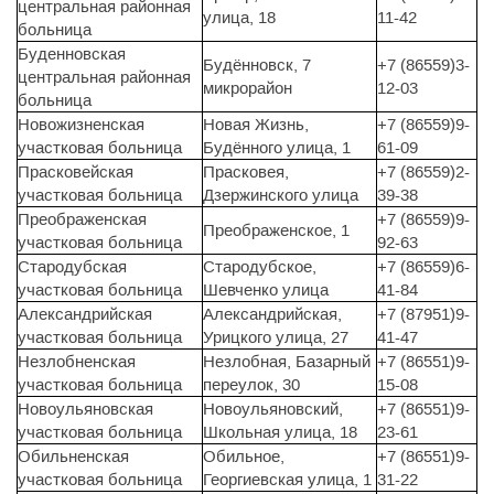
центральная районная
улица, 18
11-42
больница
Буденновская
Будённовск, 7
+7 (86559)3-
центральная районная
микрорайон
12-03
больница
Новожизненская
Новая Жизнь,
+7 (86559)9-
участковая больница
Будённого улица, 1
61-09
Прасковейская
Прасковея,
+7 (86559)2-
участковая больница
Дзержинского улица
39-38
Преображенская
+7 (86559)9-
Преображенское, 1
участковая больница
92-63
Стародубская
Стародубское,
+7 (86559)6-
участковая больница
Шевченко улица
41-84
Александрийская
Александрийская,
+7 (87951)9-
участковая больница
Урицкого улица, 27
41-47
Незлобненская
Незлобная, Базарный
+7 (86551)9-
участковая больница
переулок, 30
15-08
Новоульяновская
Новоульяновский,
+7 (86551)9-
участковая больница
Школьная улица, 18
23-61
Обильненская
Обильное,
+7 (86551)9-
участковая больница
Георгиевская улица, 1
31-22