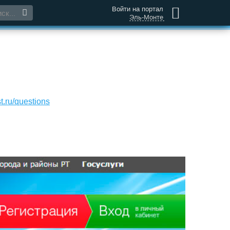
Войти на портал
Эль-Монте
t.ru/questions