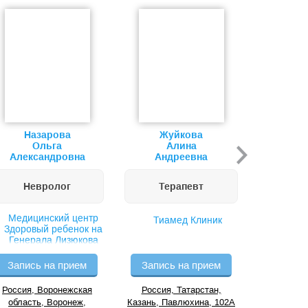
Назарова
Жуйкова
Добро
Ольга
Алина
Ви
Александровна
Андреевна
Вик
Невролог
Терапевт
Мас
Медицинский центр
Тиамед Клиник
Ги
Здоровый ребенок на
Генерала Лизюкова
Запись на прием
Запись на прием
Запись
Россия, Воронежская
Россия, Татарстан,
Россия,
область, Воронеж,
Казань, Павлюхина, 102А
Казань, Пр