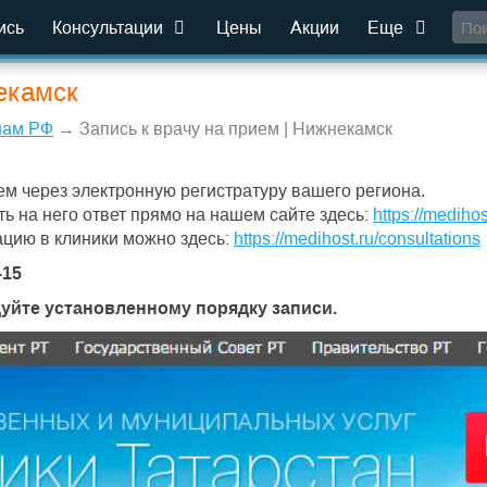
ись
Консультации
Цены
Акции
Еще
екамск
нам РФ
→ Запись к врачу на прием | Нижнекамск
ем через электронную регистратуру вашего региона.
ть на него ответ прямо на нашем сайте здесь:
https://medihos
ацию в клиники можно здесь:
https://medihost.ru/consultations
-15
дуйте установленному порядку записи.