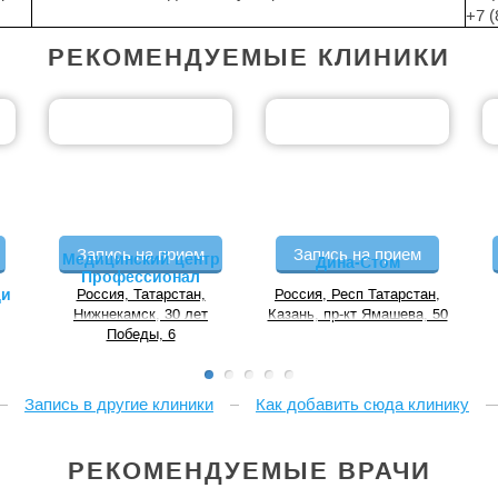
+7 (
РЕКОМЕНДУЕМЫЕ КЛИНИКИ
Запись на прием
Запись на прием
Медицинский центр
Дина-Стом
Профессионал
щи
Россия, Татарстан,
Россия, Респ Татарстан,
Нижнекамск, 30 лет
Казань, пр-кт Ямашева, 50
Победы, 6
Запись в другие клиники
Как добавить сюда клинику
РЕКОМЕНДУЕМЫЕ ВРАЧИ