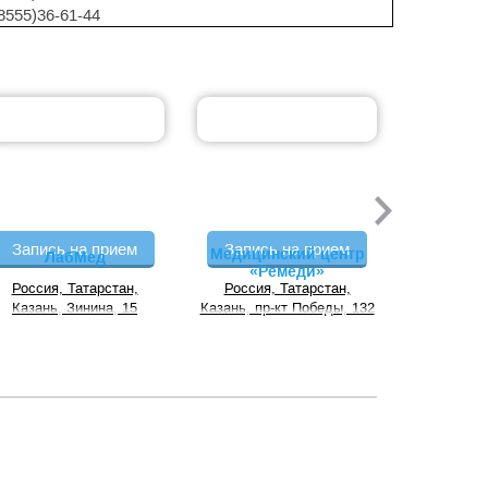
8555)36-61-44
Запись на прием
Запись на прием
Запись
Медицинский центр
МЕ
ЛабМед
«Ремеди»
Многоп
Россия, Татарстан,
Россия, Татарстан,
г Казань,
Кл
Казань, Зинина, 15
Казань, пр-кт Победы, 132
Тракт