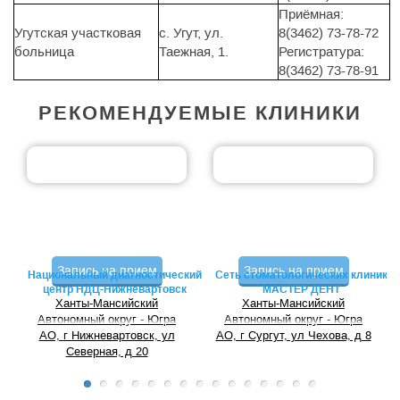
Приёмная:
Угутская участковая
с. Угут, ул.
8(3462) 73-78-72
больница
Таежная, 1.
Регистратура:
8(3462) 73-78-91
РЕКОМЕНДУЕМЫЕ КЛИНИКИ
Запись на прием
Запись на прием
Национальный диагностический
Сеть стоматологических клиник
центр НДЦ-Нижневартовск
МАСТЕР ДЕНТ
Ханты-Мансийский
Ханты-Мансийский
Автономный округ - Югра
Автономный округ - Югра
АО, г Нижневартовск, ул
АО, г Сургут, ул Чехова, д 8
Северная, д 20