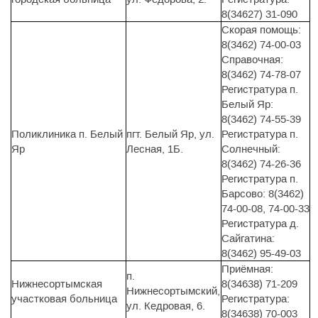
8(34627) 31-090
Скорая помощь:
8(3462) 74-00-03
Справочная:
8(3462) 74-78-07
Регистратура п.
Белый Яр:
8(3462) 74-55-39
Поликлиника п. Белый
пгт. Белый Яр, ул.
Регистратура п.
Яр
Лесная, 1Б.
Солнечный:
8(3462) 74-26-36
Регистратура п.
Барсово: 8(3462)
74-00-08, 74-00-33
Регистратура д.
Сайгатина:
8(3462) 95-49-03
Приёмная:
п.
Нижнесортымская
8(34638) 71-209
Нижнесортымский,
участковая больница
Регистратура:
ул. Кедровая, 6.
8(34638) 70-003