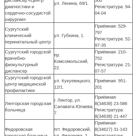
диспансер «Центр
500
ул. Ленина, 69/1.
диагностики и
Регистратура: 94-
сердечно-сосудистой
04-04
хирургии»
Приёмная: 529-
Сургутский
797
клинический
ул. Губкина, 1.
Регистратура: 52-
перинатальный центр
97-35
Сургутский городской
Приёмная: 210-
пр.
врачебно-
752
Комсомольский,
физкультурный
Регистратура: 21-
22.
диспансер
07-57
Сургутский городской
ул. Кукуевицкого,
Приёмная: 951-
центр медицинской
12/1.
201
профилактики
Приёмная:
г. Лянтор, ул.
Лянторская городская
8(34638) 23-586
Салавата Юлаева,
больница
Регистратура:
7.
8(34638) 21-447
Приёмная:
Федоровская
пгт. Федоровский,
8(34627) 31-143
городская больница
ул. Федорова, 2.
Регистратура: