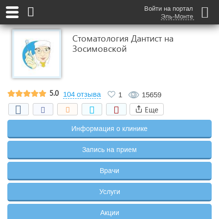
Войти на портал
Эль-Монте
Стоматология Дантист на
Зосимовской
5.0
104 отзыва
1
15659
Еще
Информация о клинике
Запись на прием
Врачи
Услуги
Акции