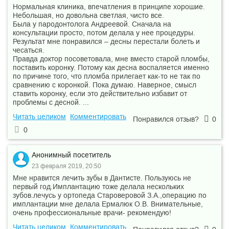
Нормальная клиника, впечатления в принципе хорошие.
Небольшая, но довольна светлая, чисто все.
Была у пародонтолога Андреевой. Сначала на
консультации просто, потом делала у нее процедуры.
Результат мне понравился – десны перестали болеть и
чесаться.
Правда доктор посоветовала, мне вместо старой пломбы,
поставить коронку. Потому как десна воспаляется именно
по причине того, что пломба прилегает как-то не так по
сравнению с коронкой. Пока думаю. Наверное, смысл
ставить коронку, если это действительно избавит от
проблемы с десной. ...
Читать целиком
Комментировать
Понравился отзыв?
0
0
Анонимный посетитель
23 февраля 2019, 20:50
Мне нравится лечить зубы в Дантисте. Пользуюсь не
первый год.Имплантацию тоже делала нескольких
зубов.лечусь у ортопеда Староверовой З.А.,операцию по
имплантации мне делала Ермалюк О.В. Внимательные,
очень профессиональные врачи- рекомендую!
Читать целиком
Комментировать