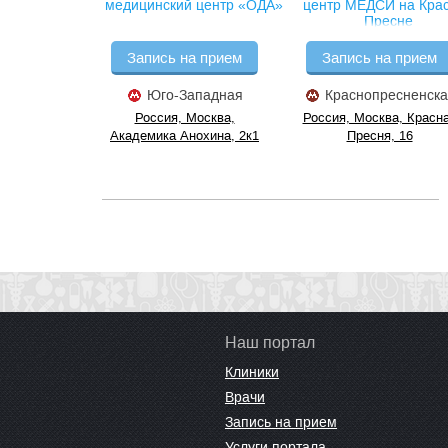
медицинский центр «ОДА»
центр МЕДСИ на Кра
Пресне
Запись на прием
Запись на прием
Юго-Западная
Краснопресненска
Россия, Москва,
Россия, Москва, Красн
Академика Анохина, 2к1
Пресня, 16
Наш портал
Клиники
Врачи
Запись на прием
Услуги портала