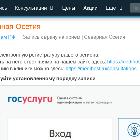
ись
Консультации
Цены
Акции
Еще
рная Осетия
нам РФ
→ Запись к врачу на прием | Северная Осетия
электронную регистратуру вашего региона.
ть на него ответ прямо на нашем сайте здесь:
https://medihos
цию в клиники можно здесь:
https://medihost.ru/consultations
дуйте установленному порядку записи.