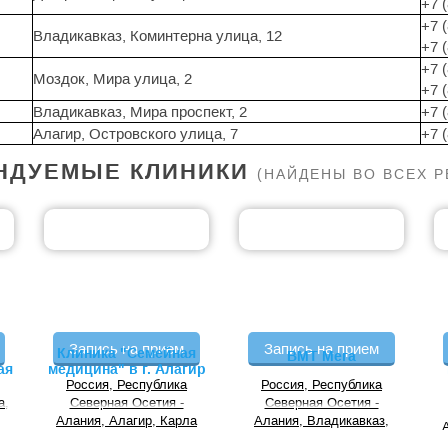
+7 
+7 
Владикавказ, Коминтерна улица, 12
+7 
+7 
Моздок, Мира улица, 2
+7 
Владикавказ, Мира проспект, 2
+7 
Алагир, Островского улица, 7
+7 
НДУЕМЫЕ КЛИНИКИ
(НАЙДЕНЫ ВО ВСЕХ 
Запись на прием
Запись на прием
Клиника "Семейная
ВМТ Мега
ая
медицина" в г. Алагир
Россия, Республика
Россия, Республика
а,
Северная Осетия -
Северная Осетия -
Алания, Алагир, Карла
Алания, Владикавказ,
Маркса, 39
Весенняя, 7А