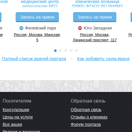
сной
медицинский центр
клиническая больница
репродукции NEO
(РДКБ) ФГАОУ ВО РНИМУ
им. Н.И. Пирогова
Минздрава России
Запись на прием
Запись на прием
я
Филевский парк
Юго-Западная
ая
Россия, Москва, Минская,
Россия, Москва,
Р
5
Ленинский проспект, 117
Полный список врачей портала
Как добавить сюда врача
Посетителям
Обратная связь
Консультации
Обратная связь
Цены на услуги
Отзывы о клиниках
Все акции
Форум портала
Резюме и вакансии