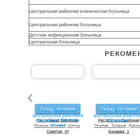
Центральная районная клиническая больница
Центральная районная больница
Детская инфекционная больница
Центральная больница
РЕКОМЕ
Запись на прием
Запись на прием
ГБУЗ "Ардонская
ГБУЗ "Дигорская
центральная районная
центральная районн
больница" МЗ РСО-
Республика Северная
Республика Северная
больница"
Алания
Осетия - Алания, Ардон,
Осетия - Алания, Дигор
Советов, 47
Бицаева, 1