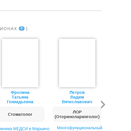
ГИОНАХ
)
?
Фролина
Петров
Пе
Татьяна
Вадим
Е
Геннадьевна
Вячеславович
Вале
ЛОР
Стоматолог
Пе
(Оториноларинголог)
Многофункциональный
Детская 
линика МЕДСИ в Марьино