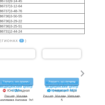
(86733)9-14-45
(86737)3-12-64
(86737)3-48-76
(86736)3-50-55
(86736)3-29-22
(86736)3-25-51
(86731)2-44-24
РЕГИОНАХ
)
?
Запись на прием
Запись на прием
Запись
Международный
Многопрофильный
Российс
медицинский центр
медицинский центр
клиничес
«ОДА»
репродукции NEO
(РДКБ)
Юго-Западная
Филевский парк
Юго
РНИМУ
Россия, Москва,
Россия, Москва, Минская,
Росси
Пирогов
Академика Анохина, 2к1
5
Ленинский
Р