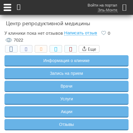
Войти на портал
Эль-Монте
Центр репродуктивной медицины
У клиники пока нет отзывов
Написать отзыв
0
7022
Еще
Информация о клинике
Запись на прием
Врачи
Услуги
Акции
Отзывы