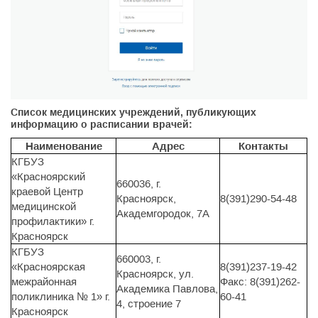
Список медицинских учреждений, публикующих
информацию о расписании врачей:
Наименование
Адрес
Контакты
КГБУЗ
«Красноярский
660036, г.
краевой Центр
Красноярск,
8(391)290-54-48
медицинской
Академгородок, 7А
профилактики» г.
Красноярск
КГБУЗ
660003, г.
«Красноярская
8(391)237-19-42
Красноярск, ул.
межрайонная
Факс: 8(391)262-
Академика Павлова,
поликлиника № 1» г.
60-41
4, строение 7
Красноярск