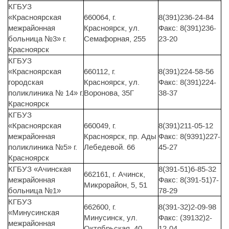
КГБУЗ
«Красноярская
660064, г.
8(391)236-24-84
межрайонная
Красноярск, ул.
Факс: 8(391)236-
больница №3» г.
Семафорная, 255
23-20
Красноярск
КГБУЗ
«Красноярская
660112, г.
8(391)224-58-56
городская
Красноярск, ул.
Факс: 8(391)224-
поликлиника № 14» г.
Воронова, 35Г
38-37
Красноярск
КГБУЗ
«Красноярская
660049, г.
8(391)211-05-12
межрайонная
Красноярск, пр. Ады
Факс: 8(9391)227-
поликлиника №5» г.
Лебедевой. 66
45-27
Красноярск
КГБУЗ «Ачинская
8(391-51)6-85-32
662161, г. Ачинск,
межрайонная
Факс: 8(391-51)7-
Микрорайон, 5, 51
больница №1»
78-29
КГБУЗ
662600, г.
8(391-32)2-09-98
«Минусинская
Минусинск, ул.
Факс: (39132)2-
межрайонная
Октябрьская, 40
12-04