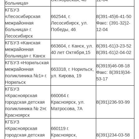
больница»
КГБУЗ
«Лесосибирская
662544, г.
8(391-45)6-41-50
межрайонная
Лесосибирск, ул.
Факс: (391-32)2-
больница» г.
Победы, 46
12-04
Лесосибирск
КГБУЗ «Канская
663604, г. Канск, ул.
8(391-61)3-23-52
межрайонная
40 лет Октября,15
8(391-61)2-04-02
больница» г. Канск
КГБУЗ «Норильская
8(3919)46-08-18
межрайонная
663318, г. Норильск,
Факс: 8(3919)34-
поликлиника №1» г.
ул. Кирова, 19
53-17
Норильск
КГБУЗ
«Красноярская
660064 г.
городская детская
Красноярск, ул.
8(391)236-93-99
поликлиника № 2»г.
Матросова, 7А
Красноярск
КГБУЗ
«Красноярская
660119 г.
городская детская
Красноярск,
8(391)234-03-58