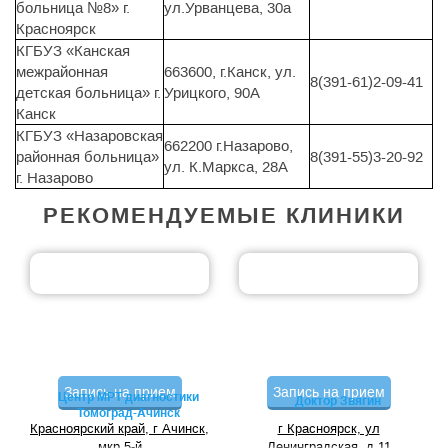
больница №8» г.
ул.Урванцева, 30а
Красноярск
КГБУЗ «Канская
межрайонная
663600, г.Канск, ул.
8(391-61)2-09-41
детская больница» г.
Урицкого, 90А
Канск
КГБУЗ «Назаровская
662200 г.Назарово,
районная больница»
8(391-55)3-20-92
ул. К.Маркса, 28А
г. Назарово
РЕКОМЕНДУЕМЫЕ КЛИНИКИ
Запись на прием
Запись на прием
Центр МРТ диагностики
Доктор Звягин
Томоград-Ачинск
Красноярский край, г Ачинск,
г Красноярск, ул
мкр 5-й
Ленинградская, д 11