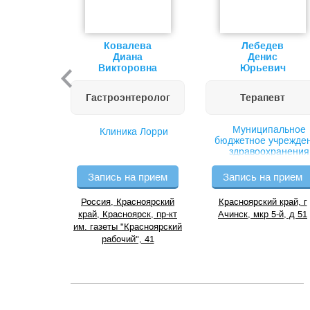
Ковалева
Лебедев
Диана
Денис
Викторовна
Юрьевич
Гастроэнтеролог
Терапевт
Муниципальное
Клиника Лорри
бюджетное учрежде
здравоохранения
“Ачинская централь
районная больниц
Запись на прием
Запись на прием
Россия, Красноярский
Красноярский край, г
край, Красноярск, пр-кт
Ачинск, мкр 5-й, д 51
им. газеты "Красноярский
рабочий", 41