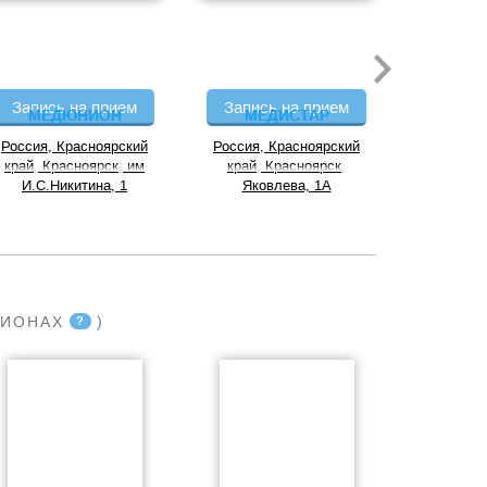
Запись на прием
Запись на прием
Запись
МЕДЮНИОН
МЕДИСТАР
A
Россия, Красноярский
Россия, Красноярский
г Крас
край, Красноярск, им
край, Красноярск,
Академика
И.С.Никитина, 1
Яковлева, 1А
ГИОНАХ
)
?