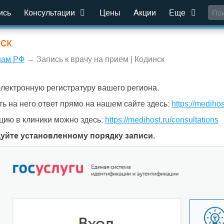
ись
Консультации
Цены
Акции
Еще
нск
нам РФ
→ Запись к врачу на прием | Кодинск
электронную регистратуру вашего региона.
ть на него ответ прямо на нашем сайте здесь:
https://medihos
цию в клиники можно здесь:
https://medihost.ru/consultations
дуйте установленному порядку записи.