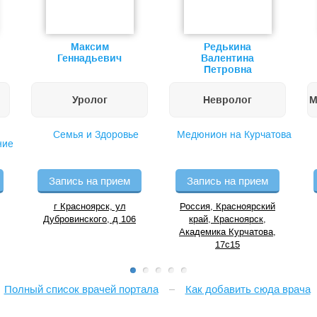
Максим
Редькина
Геннадьевич
Валентина
Петровна
Уролог
Невролог
М
Семья и Здоровье
Медюнион на Курчатова
ние
ная
а”
Запись на прием
Запись на прием
г Красноярск, ул
Россия, Красноярский
Дубровинского, д 106
край, Красноярск,
Академика Курчатова,
17с15
Полный список врачей портала
Как добавить сюда врача