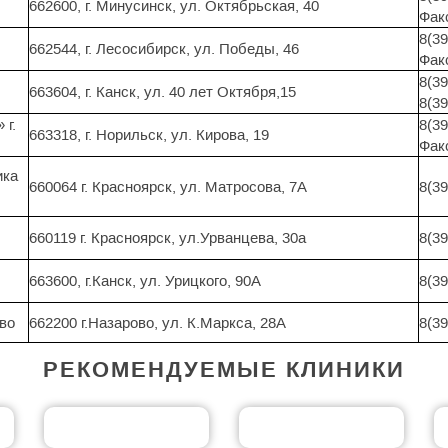
662600, г. Минусинск, ул. Октябрьская, 40
Факс
8(39
662544, г. Лесосибирск, ул. Победы, 46
Факс
8(39
663604, г. Канск, ул. 40 лет Октября,15
8(39
 г.
8(39
663318, г. Норильск, ул. Кирова, 19
Факс
ика
660064 г. Красноярск, ул. Матросова, 7А
8(39
660119 г. Красноярск, ул.Урванцева, 30а
8(39
663600, г.Канск, ул. Урицкого, 90А
8(39
во
662200 г.Назарово, ул. К.Маркса, 28А
8(39
РЕКОМЕНДУЕМЫЕ КЛИНИКИ