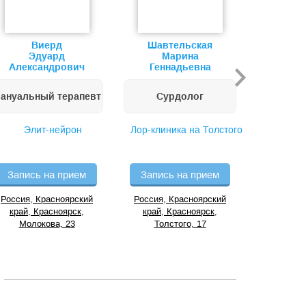
Виерд
Шавтельская
С
Эдуард
Марина
На
Александрович
Геннадьевна
Вик
ануальный терапевт
Сурдолог
Рент
Элит-нейрон
Лор-клиника на Толстого
МРТ-Эксп
Запись на прием
Запись на прием
Запись
Россия, Красноярский
Россия, Красноярский
Россия, 
край, Красноярск,
край, Красноярск,
край, 
Молокова, 23
Толстого, 17
Академик