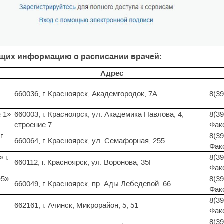
ющих информацию о расписании врачей:
Адрес
660036, г. Красноярск, Академгородок, 7А
8(39
 1»
660003, г. Красноярск, ул. Академика Павлова, 4,
8(39
строение 7
Факс
г.
8(39
660064, г. Красноярск, ул. Семафорная, 255
Факс
 г.
8(39
660112, г. Красноярск, ул. Воронова, 35Г
Факс
№5»
8(39
660049, г. Красноярск, пр. Ады Лебедевой. 66
Факс
8(39
662161, г. Ачинск, Микрорайон, 5, 51
Факс
8(39