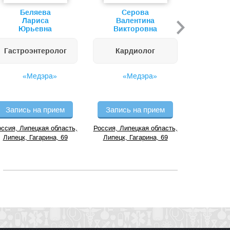
Беляева
Серова
Болд
Лариса
Валентина
Г
Юрьевна
Викторовна
Алекс
Гастроэнтеролог
Кардиолог
Гин
«Медэра»
«Медэра»
«
Запись на прием
Запись на прием
Запись
ссия, Липецкая область,
Россия, Липецкая область,
Россия, Ли
Липецк, Гагарина, 69
Липецк, Гагарина, 69
Липецк, 