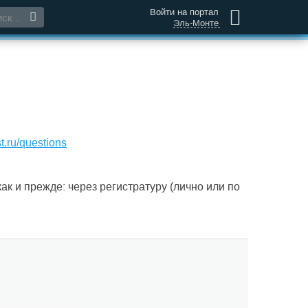
Войти на портал
Эль-Монте
t.ru/questions
к и прежде: через регистратуру (лично или по