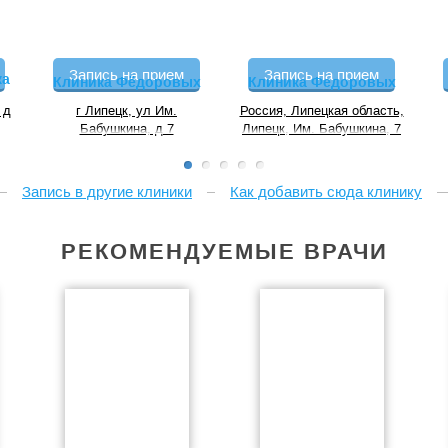
Запись на прием
Запись на прием
ка
Клиника Фёдоровых
Клиника Федоровых
 д
г Липецк, ул Им.
Россия, Липецкая область,
Бабушкина, д 7
Липецк, Им. Бабушкина, 7
Запись в другие клиники
Как добавить сюда клинику
РЕКОМЕНДУЕМЫЕ ВРАЧИ