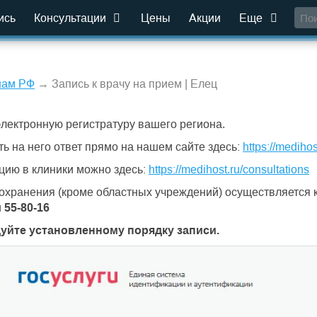
ись
Консультации
Цены
Акции
Еще
нам РФ
→ Запись к врачу на прием | Елец
электронную регистратуру вашего региона.
ть на него ответ прямо на нашем сайте здесь:
https://medihos
цию в клиники можно здесь:
https://medihost.ru/consultations
охранения (кроме областных учреждений) осуществляется ка
и
55-80-16
дуйте установленному порядку записи.