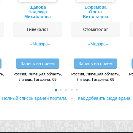
Щапова
Ефремова
Надежда
Ольга
Михайловна
Витальевна
Гинеколог
Стоматолог
«Медэра»
«Медэра»
Запись на прием
Запись на прием
ть,
Россия, Липецкая область,
Россия, Липецкая область,
Ро
Липецк, Гагарина, 69
Липецк, Гагарина, 69
Полный список врачей портала
Как добавить сюда врача