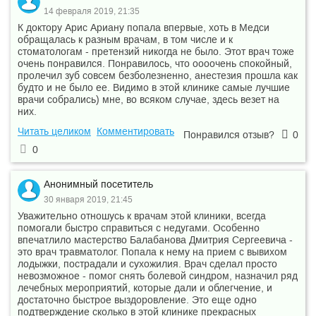
14 февраля 2019, 21:35
К доктору Арис Ариану попала впервые, хоть в Медси
обращалась к разным врачам, в том числе и к
стоматологам - претензий никогда не было. Этот врач тоже
очень понравился. Понравилось, что оооочень спокойный,
пролечил зуб совсем безболезненно, анестезия прошла как
будто и не было ее. Видимо в этой клинике самые лучшие
врачи собрались) мне, во всяком случае, здесь везет на
них.
Читать целиком
Комментировать
Понравился отзыв?
0
0
Анонимный посетитель
30 января 2019, 21:45
Уважительно отношусь к врачам этой клиники, всегда
помогали быстро справиться с недугами. Особенно
впечатлило мастерство Балабанова Дмитрия Сергеевича -
это врач травматолог. Попала к нему на прием с вывихом
лодыжки, пострадали и сухожилия. Врач сделал просто
невозможное - помог снять болевой синдром, назначил ряд
лечебных мероприятий, которые дали и облегчение, и
достаточно быстрое выздоровление. Это еще одно
подтверждение сколько в этой клинике прекрасных