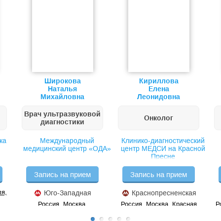
Широкова
Кириллова
Наталья
Елена
Михайловна
Леонидовна
Врач ультразвуковой
Онколог
диагностики
ка
Международный
Клинико-диагностический
медицинский центр «ОДА»
центр МЕДСИ на Красной
Пресне
Запись на прием
Запись на прием
ля,
Юго-Западная
Краснопресненская
Россия, Москва,
Россия, Москва, Красная
Р
Академика Анохина, 2к1
Пресня, 16