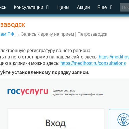
ись
Консультации
Цены
Акции
Еще
озаводск
нам РФ
→ Запись к врачу на прием | Петрозаводск
электронную регистратуру вашего региона.
ть на него ответ прямо на нашем сайте здесь:
https://medihos
цию в клиники можно здесь:
https://medihost.ru/consultations
дуйте установленному порядку записи.