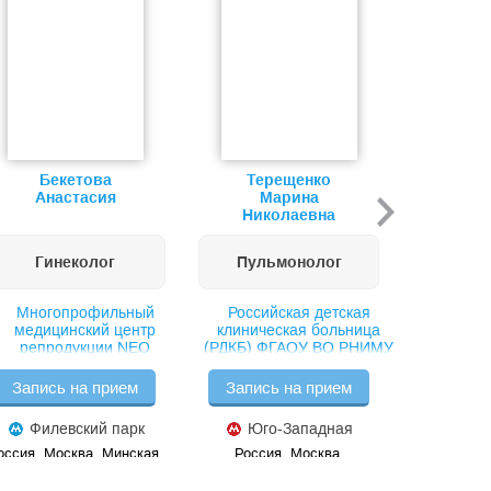
Бекетова
Терещенко
Фр
Анастасия
Марина
Та
Николаевна
Генн
Гинеколог
Пульмонолог
Сто
Многопрофильный
Российская детская
Клиника М
медицинский центр
клиническая больница
репродукции NEO
(РДКБ) ФГАОУ ВО РНИМУ
им. Н.И. Пирогова
Минздрава России
Запись на прием
Запись на прием
Запись
Филевский парк
Юго-Западная
М
оссия, Москва, Минская,
Россия, Москва,
Россия, Мо
5
Ленинский проспект, 117
Голов