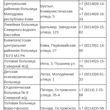
Центральная
+7 (82146)9-14-
Вуктыл,
районная больница
74
Коммунистическая
Минздрава
+7 (82146)9-16-
улица, 5
республики Коми
33
Линейная больница
Щельяюр, Заводская
+7 (82140)9-15-
Северного водного
улица, 123
62
бассейна
Княжпогостская
центральная
Емва, Первомайская
+7 (82139)2-14-
районная больница
улица, 27
95
ГБУЗ МЗ РК
Узловая больница
+7 (82145)3-15-
Инта, 3, Пушкина ул.
Северной Ж/Д
75
Детская
Летка, Молодёжная
+7 (82133)8-61-
психиатрическая
улица, 1
33
больница
Отделенческая
Печора, Островского
+7 (8214) 2-25-
больница № 8
улица, 35-А
68
Северной ж/д
Узловая больница
Воркутинского
Печора, Островского
+7 (82142)5-58-