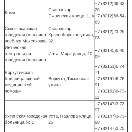
+7 (8212)66-43-
Сыктывкар,
26
Коми
Эжвинская улица, 1, А
+7 (8212)66-54-
69
Сыктывкарская
Сыктывкар,
+7 (8212)23-26-
городская больница
Красноборская улица,
03
посёлка Максаковка
32
Интинская
+7 (82145)6-40-
центральная
Инта, Мира улица, 10
09
городская больница
+7 (82151)6-74-
Воркутинская
71
больница скорой
Воркута, Тиманская
+7 (82151)6-76-
медицинской
улица
91
помощи
+7 (82151)6-73-
11
+7 (82147)3-73-
97
Ухтинская городская
Ухта, Павлова улица,
+7 (82147)3-73-
больница № 1
25
98
+7 (82147)3-75-