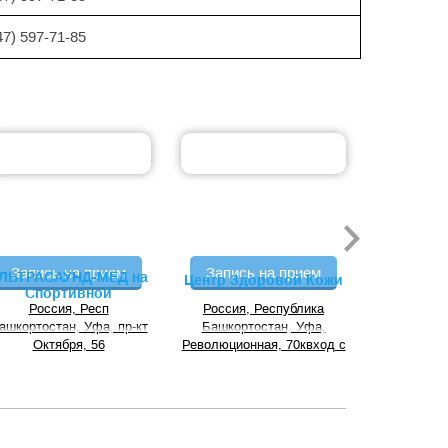
47) 597-71-85
Запись на прием
Запись на прием
Запись
ЛЬТРАСАУНД-МЕД на
Медицин
Центр Здоровой Кожи
Спортивной
УЛЬТРА
Россия, Респ
Россия, Республика
Центра
Росс
ашкортостан, Уфа, пр-кт
Башкортостан, Уфа,
Башкорт
Октября, 56
Революционная, 70квход с
Первом
торца