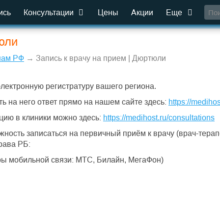
ись
Консультации
Цены
Акции
Еще
юли
нам РФ
→ Запись к врачу на прием | Дюртюли
электронную регистратуру вашего региона.
ть на него ответ прямо на нашем сайте здесь:
https://medihos
цию в клиники можно здесь:
https://medihost.ru/consultations
ость записаться на первичный приём к врачу (врач-терапев
рава РБ:
ы мобильной связи: МТС, Билайн, МегаФон)