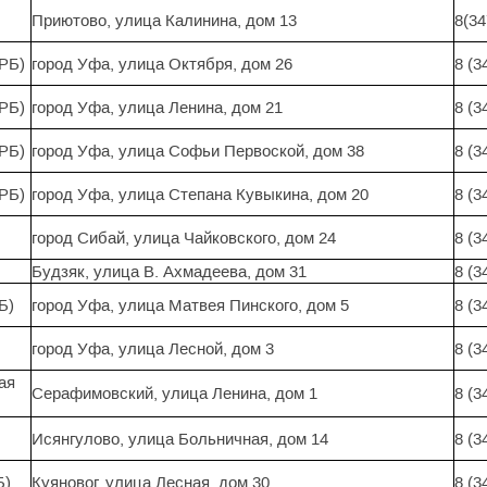
Приютово, улица Калинина, дом 13
8(34
РБ)
город Уфа, улица Октября, дом 26
8 (3
РБ)
город Уфа, улица Ленина, дом 21
8 (3
РБ)
город Уфа, улица Софьи Первоской, дом 38
8 (3
РБ)
город Уфа, улица Степана Кувыкина, дом 20
8 (3
город Сибай, улица Чайковского, дом 24
8 (3
Будзяк, улица В. Ахмадеева, дом 31
8 (3
Б)
город Уфа, улица Матвея Пинского, дом 5
8 (3
город Уфа, улица Лесной, дом 3
8 (3
ая
Серафимовский, улица Ленина, дом 1
8 (3
Исянгулово, улица Больничная, дом 14
8 (3
Б)
Куяновог, улица Лесная, дом 30
8 (3