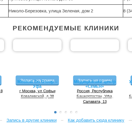
Николо-Березовка, улица Зеленая, дом 2
8 (3
РЕКОМЕНДУЕМЫЕ КЛИНИКИ
Запись на прием
Запись на прием
Medical On Group –
Медицинский центр
У
Уфа
«СемьЯ»
 8
г Москва, ул Софьи
Россия, Республика
Ковалевской, д 38
Башкортостан, Уфа,
Б
Салавата, 13
Запись в другие клиники
Как добавить сюда клинику