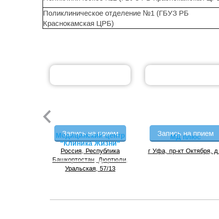
Поликлиническое отделение №1 (ГБУЗ РБ
Краснокамская ЦРБ)
Запись на прием
Запись на прием
Медицинский центр
МД плюс
"Клиника Жизни"
Россия, Республика
г Уфа, пр-кт Октября, д
Башкортостан, Дюртюли,
Уральская, 57/13