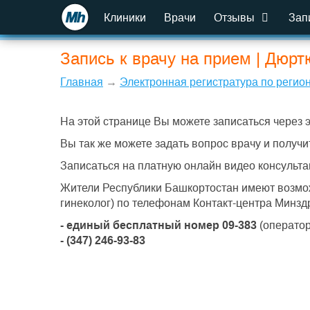
Клиники
Врачи
Отзывы
Зап
Запись к врачу на прием | Дюрт
Главная
→
Электронная регистратура по регио
На этой странице Вы можете записаться через 
Вы так же можете задать вопрос врачу и получи
Записаться на платную онлайн видео консульта
Жители Республики Башкортостан имеют возможн
гинеколог) по телефонам Контакт-центра Минзд
- единый бесплатный номер 09-383
(оператор
- (347) 246-93-83