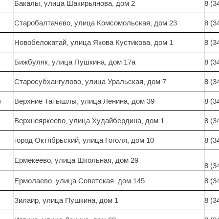
Бакалы, улица Шакирьянова, дом 2
8 (3
Старобалтачево, улица Комсомольская, дом 23
8 (3
Новобелокатай, улица Якова Кустикова, дом 1
8 (3
Бижбуляк, улица Пушкина, дом 17а
8 (3
Старосубхангулово, улица Уральская, дом 7
8 (3
)
Верхние Татышлы, улица Ленина, дом 39
8 (3
Верхнеяркеево, улица Худайбердина, дом 1
8 (3
город Октябрьский, улица Гоголя, дом 10
8 (3
Ермекеево, улица Школьная, дом 29
8 (3
Ермолаево, улица Советская, дом 145
8 (3
Зилаир, улица Пушкина, дом 1
8 (3