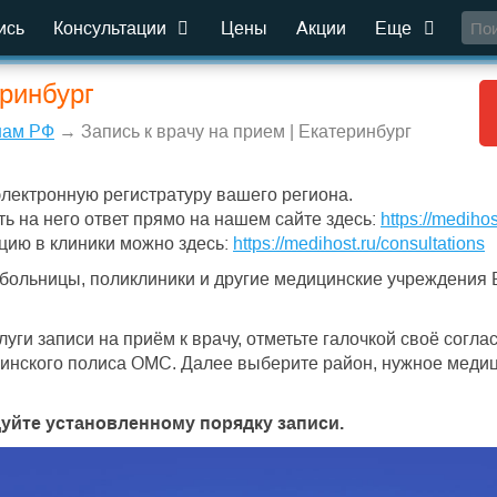
ись
Консультации
Цены
Акции
Еще
еринбург
нам РФ
→ Запись к врачу на прием | Екатеринбург
электронную регистратуру вашего региона.
ть на него ответ прямо на нашем сайте здесь:
https://medihos
цию в клиники можно здесь:
https://medihost.ru/consultations
е больницы, поликлиники и другие медицинские учреждения 
уги записи на приём к врачу, отметьте галочкой своё согл
нского полиса ОМС. Далее выберите район, нужное медиц
дуйте установленному порядку записи.