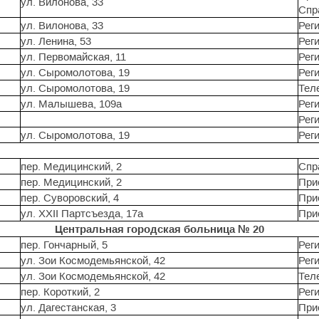
ул. Вилонова, 33
Cпр
ул. Вилонова, 33
Реги
ул. Ленина, 53
Реги
ул. Первомайская, 11
Реги
ул. Сыромолотова, 19
Реги
ул. Сыромолотова, 19
Тел
ул. Малышева, 109а
Реги
Реги
ул. Сыромолотова, 19
Реги
пер. Медицинский, 2
Спр
пер. Медицинский, 2
При
пер. Суворовский, 4
При
ул. XXII Партсъезда, 17а
При
Центральная городская больница № 20
пер. Гончарный, 5
Реги
ул. Зои Космодемьянской, 42
Реги
ул. Зои Космодемьянской, 42
Тел
пер. Короткий, 2
Реги
ул. Дагестанская, 3
При