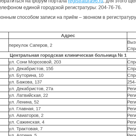
обратиться на форум портала
registratura96.ru
, для этого щ
елефоном единой городской регистратуры: 204-76-76.
онным способом записи на приём – звонком в регистратур
Адрес
Вызо
переулок Саперов, 2
Спр
Центральная городская клиническая больница № 1
ул. Сони Морозовой, 203
Спр
ул. Декабристов, 15б
Спр
ул. Буторина, 10
Спр
ул. Бажова, 137
254
ул. Декабристов, 27а
Реги
ул. Латвийская, 22
Реги
ул. Ленина, 52
Реги
ул. Главная, 17
Реги
ул. Авиаторов, 2
Реги
ул. Сажинская, 4
Реги
ул. Трактовая, 7
Реги
ул. Артема, 5
Реги