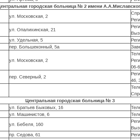
ентральная городская больница № 2 имени А.А.Миславско
Спр
ул. Московская, 2
Реги
Реги
ул. Опалихинская, 21
Выз
ул. Удельная, 5
Реги
пер. Большеконный, 5а
Зав
Тел
ул. Московская, 2
Рег
06-
Реги
пер. Северный, 2
46, 
Тел
Спр
Центральная городская больница № 3
ул. Братьев Быковых, 16
Тел
ул. Машинистов, 6
Тел
Реги
ул. Бебеля, 160
Выз
пр. Седова, 61
Реги