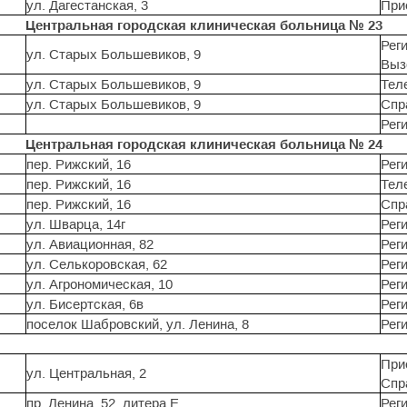
ул. Дагестанская, 3
При
Центральная городская клиническая больница № 23
Реги
ул. Старых Большевиков, 9
Выз
ул. Старых Большевиков, 9
Тел
ул. Старых Большевиков, 9
Спр
Реги
Центральная городская клиническая больница № 24
пер. Рижский, 16
Реги
пер. Рижский, 16
Тел
пер. Рижский, 16
Спр
ул. Шварца, 14г
Реги
ул. Авиационная, 82
Реги
ул. Селькоровская, 62
Реги
ул. Агрономическая, 10
Реги
ул. Бисертская, 6в
Реги
поселок Шабровский, ул. Ленина, 8
Реги
При
ул. Центральная, 2
Спр
пр. Ленина, 52, литера Е
Реги