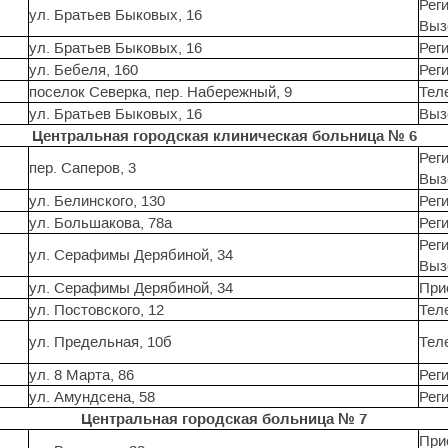
Реги
ул. Братьев Быковых, 16
Выз
ул. Братьев Быковых, 16
Реги
ул. Бебеля, 160
Реги
поселок Северка, пер. Набережный, 9
Тел
ул. Братьев Быковых, 16
Выз
Центральная городская клиническая больница № 6
Реги
пер. Саперов, 3
Вызо
ул. Белинского, 130
Реги
ул. Большакова, 78а
Реги
Реги
ул. Серафимы Дерябиной, 34
Вызо
ул. Серафимы Дерябиной, 34
При
ул. Постовского, 12
Тел
ул. Предельная, 10б
Тел
ул. 8 Марта, 86
Реги
ул. Амундсена, 58
Реги
Центральная городская больница № 7
При