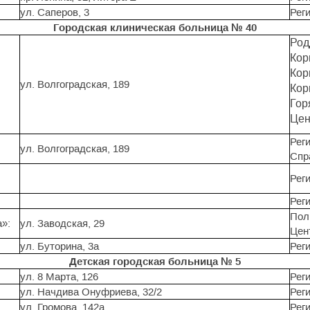
ул. Саперов, 3
Реги
Городская клиническая больница № 40
Род
Кор
Кор
ул. Волгоградская, 189
Кор
Гор
Цен
Реги
ул. Волгоградская, 189
Спр
Реги
Реги
Поли
»:
ул. Заводская, 29
Цен
ул. Буторина, 3а
Реги
Детская городская больница № 5
ул. 8 Марта, 126
Реги
ул. Начдива Онуфриева, 32/2
Реги
ул. Громова, 142а
Реги