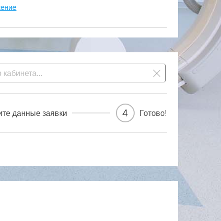
жение
4
ите данные заявки
Готово!