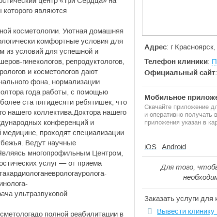
остический центр «Три Сердца» на
 которого являются
ной косметологии. Уютная домашняя
ологически комфортные условия для
Адрес
: г Красноярск,
им из условий для успешной и
шеров-гинекологов, репродуктологов,
Телефон клиники
:
П
рологов и косметологов дают
Официальный сайт
онального фона, нормализации
полтора года работы, с помощью
Мобильное приложе
более ста пятидесяти ребятишек, что
Скачайте приложение дл
о нашего коллектива.Доктора нашего
и оперативно получать
ждународных конференций и
приложения указан в кар
й медицине, проходят специализации
убежья. Ведут научные
iOS
Android
.Являясь многопрофильным Центром,
остических услуг — от приема
Для того, чтоб
такардиологаневрологауролога-
необходи
инолога-
ача ультразвуковой
Заказать услуги для 
Вывести клинику 
сметологадо полной реабилитации в