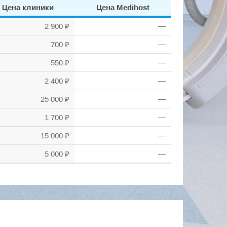
Цена клиники
Цена Medihost
2 900 ₽
—
700 ₽
—
550 ₽
—
2 400 ₽
—
25 000 ₽
—
1 700 ₽
—
15 000 ₽
—
5 000 ₽
—