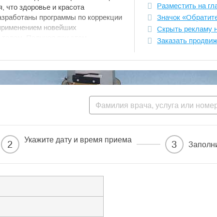
Разместить на гл
, что здоровье и красота
азработаны программы по коррекции
Значок «Обратит
 применением новейших
Скрыть рекламу 
 телом. Получая при этом
Заказать продви
ормализация синтеза
водно-электролитный баланспотеря
состояния кожи.В Центре ведут
атегории и кандидаты медицинских
нологии, удобный график работы,
беспечивают комфортное и
 нас предусмотрены различные
ельных лечебно-диагностических
служивания, программы
).Мы прилагаем максимум усилий,
Укажите дату и время приема
2
3
Заполн
дартам оказания медицинской
ти у наших партнеров и клиентов.