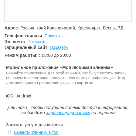
Коллектив Центра «Реновацио»
— это квалифицированные
специалисты, доктора и кандидаты медицинских наук, врачи с
большим клиническим опытом.
В Центре проводятся не только диагностика и лечение
Адрес
: Россия, край Красноярский, Красноярск, Весны, 7Д
пациентов, но и ведется научная и учебная деятельность. На
Телефон клиники
:
Показать
базе «Реновацио» успешно функционирует учебный
Эл. почта
:
Показать
стоматологический центр. Все врачи-стоматологи Центра
Официальный сайт
:
Показать
регулярно проходят обучение и курсы повышения
квалификации у ведущих специалистов России.
Режим работы
: с 08:00 до 20:00
Мобильное приложение «Моя любимая клиника»
Скачайте приложение для этой клиники, чтобы упростить запись
на прием и оперативно получать всю важную информацию. Код
для мобильного приложения указан в картинке.
iOS
Android
Для того, чтобы получить полный доступ к информации,
необходимо
зарегистрироваться
на портале
Заказать услуги для клиники:
Вывести клинику в топ