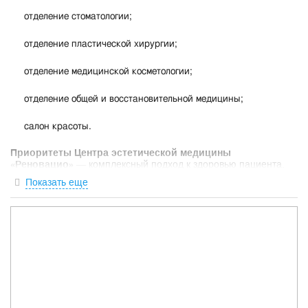
отделение стоматологии;
отделение пластической хирургии;
отделение медицинской косметологии;
отделение общей и восстановительной медицины;
салон красоты.
Приоритеты Центра эстетической медицины
«Реновацио»
— комплексный подход к здоровью пациента.
Показать еще
Всех специалистов объединяет абсолютная ответственность
за дело своей жизни. Для каждого пациента разрабатывается
индивидуальная программа, которая включает в себя все
этапы: консультация, диагностика, лечение.
Специалисты всех отделений Центра работают в тесном
контакте. Важно, что врачи «Реновацио» очень ответственно
относятся ко всем новым методам лечения, выбирая только
те, которые дают наибольший эффект и являются
максимально безопасными для пациентов.