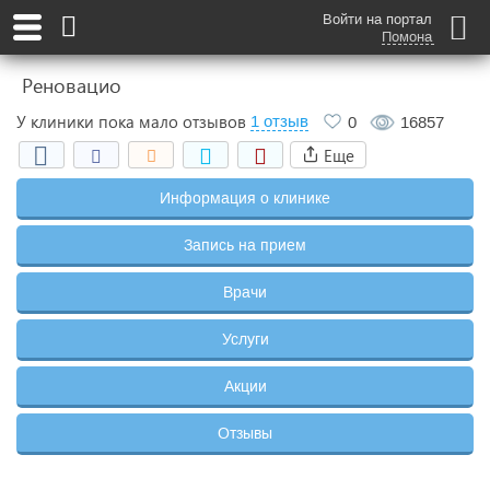
Войти на портал
Помона
Реновацио
У клиники пока мало отзывов
1 отзыв
0
16857
Еще
Информация о клинике
Запись на прием
Врачи
Услуги
Акции
Отзывы