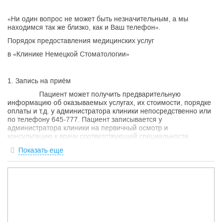
«Ни один вопрос не может быть незначительным, а мы
находимся так же близко, как и Ваш телефон».
Порядок предоставления медицинских услуг
в «Клинике Немецкой Стоматологии»
1. Запись на приём
Пациент может получить предварительную
информацию об оказываемых услугах, их стоимости, порядке
оплаты и т.д. у администратора клиники непосредственно или
по телефону 645-777. Пациент записывается у
администратора клиники на первичный осмотр и
консультацию к врачу соответствующей специальности
предварительно по телефону или лично. День и время
Показать еще
приёма пациент выбирает из имеющихся свободных по
согласованию с администратором. Пациент является на
приём к врачу в назначенное время. Если пациент не может
прийти в назначенное время, он должен заранее
предупредить об этом администратора. В случае опоздания
пациента более чем на 15 минут, приём отменяется. В случае
непредвиденного отсутствия врача и других чрезвычайных
обстоятельств, администратор предупреждает об этом
пациента при первой возможности по контактному телефону,