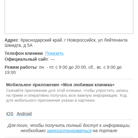
указанному пациентом. Пациентам, находящимся в состоянии
алкогольного, наркотического или токсического опьянения
лечение не проводится. Приём по острой боли и другим
экстренным ситуациям ведётся по мере высвобождения
соответствующего врача. Приём пациентов до 18 лет
осуществляется в присутствии родителей или других законных
представителей.
Адрес
: Краснодарский край, г Новороссийск, ул Лейтенанта
Шмидта, д 5А
2. Приём пациента
Телефон клиники
:
Показать
Официальный сайт
:
—
Пациент заходит в кабинет только по приглашению
персонала клиники. Нахождение сопровождающих пациента
Режим работы
: пн. - пт. с 9:00 до 20:00, сб., вс. с 9:00 до
лиц в кабинете допускается только с разрешения лечащего
19:00
врача и при условии выполнения всех его указаний. Во время
первичного осмотра врач устанавливает предварительный
Мобильное приложение «Моя любимая клиника»
диагноз, определяет методы, объём, прогноз лечения и его
Скачайте приложение для этой клиники, чтобы упростить запись
приблизительную смету, о чём подробно информирует
на прием и оперативно получать всю важную информацию. Код
пациента. Также пациент предупреждается о возможных
для мобильного приложения указан в картинке.
осложнениях в процессе и после лечения. Необходимым
условием для начала лечения является добровольное
согласие пациента на медицинское вмешательство.
iOS
Android
Медицинская карта и рентгеновские снимки, сделанные в
клинике, являются её собственностью и хранятся в
Для того, чтобы получить полный доступ к информации,
регистратуре клиники. При необходимости пациенту выдаётся
необходимо
зарегистрироваться
на портале
ксерокопия медицинской карты. В случае необходимости