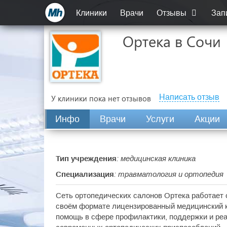
Клиники
Врачи
Отзывы
Зап
Ортека в Сочи
Написать отзыв
У клиники пока нет отзывов
Инфо
Врачи
Услуги
Акции
Тип учреждения
: медицинская клиника
Специализация
: травматология и ортопедия
Сеть ортопедических салонов Ортека работает с
своём формате лицензированный медицинский к
помощь в сфере профилактики, поддержки и р