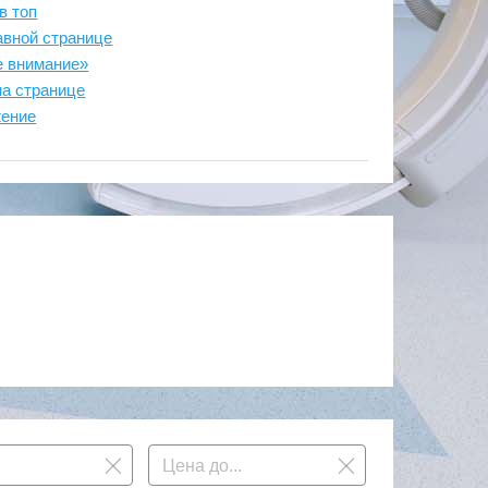
в топ
авной странице
е внимание»
на странице
жение