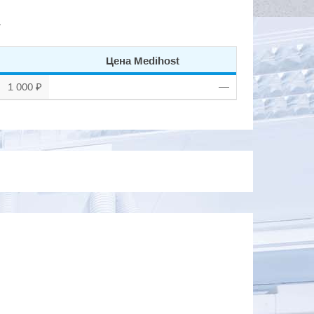
.
Цена Medihost
1 000 ₽
—