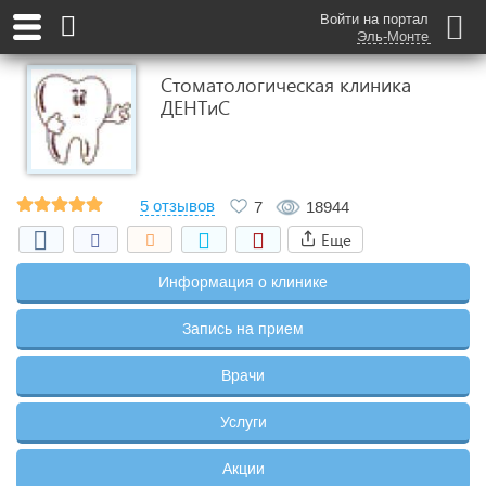
Войти на портал
Эль-Монте
Стоматологическая клиника
ДЕНТиС
5 отзывов
7
18944
Еще
Информация о клинике
Запись на прием
Врачи
Услуги
Акции