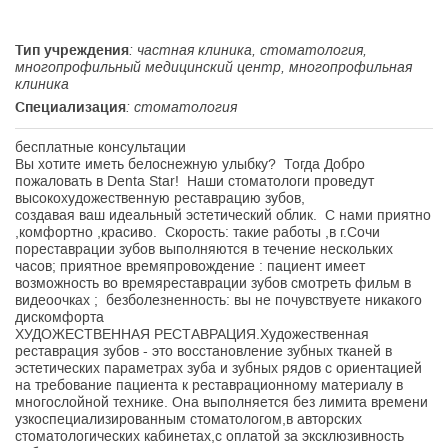
Тип учреждения
: частная клиника, стоматология,
многопрофильный медицинский центр, многопрофильная
клиника
Специализация
: стоматология
бесплатные консультации
Вы хотите иметь белоснежную улыбку? Тогда Добро
пожаловать в Denta Star! Наши стоматологи проведут
высокохудожественную реставрацию зубов,
создавая ваш идеальный эстетический облик. С нами приятно
,комфортно ,красиво. Cкорость: такие работы ,в г.Сочи
пореставрации зубов выполняются в течение нескольких
часов; приятное времяпровождение : пациент имеет
возможность во времяреставрации зубов смотреть фильм в
видеоочках ; безболезненность: вы не почувствуете никакого
дискомфорта
ХУДОЖЕСТВЕННАЯ РЕСТАВРАЦИЯ.Художественная
реставрация зубов - это восстановление зубных тканей в
эстетических параметрах зуба и зубных рядов с ориентацией
на требование пациента к реставрационному материалу в
многослойной технике. Она выполняется без лимита времени
узкоспециализированным стоматологом,в авторских
стоматологических кабинетах,с оплатой за эксклюзивность