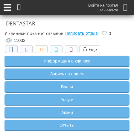
Войти на портал
Эль-Монте
DENTASTAR
У клиники пока нет отзывов
Написать отзыв
0
11032
Еще
Информация о клинике
Запись на прием
Врачи
Услуги
Акции
Отзывы