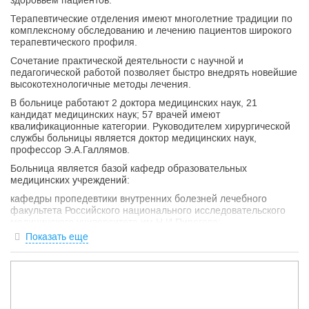
здоровьем пациентов.
Терапевтические отделения имеют многолетние традиции по
комплексному обследованию и лечению пациентов широкого
терапевтического профиля.
Сочетание практической деятельности с научной и
педагогической работой позволяет быстро внедрять новейшие
высокотехнологичные методы лечения.
В больнице работают 2 доктора медицинских наук, 21
кандидат медицинских наук; 57 врачей имеют
квалификационные категории. Руководителем хирургической
службы больницы является доктор медицинских наук,
профессор Э.А.Галлямов.
Больница является базой кафедр образовательных
медицинских учреждений:
кафедры пропедевтики внутренних болезней лечебного
факультета Российского национального исследовательского
медицинского университета им Н.И.Пирогова;
кафедры факультетской хирургии № 1 Московского
Показать еще
Государственного медико-стоматологического университета;
кафедры общей и клинической фармакологии Российского
университета Дружбы народов.
Диагностические отделения стационара в кратчайшие сроки
проводят исследования, необходимые для диагностики
заболеваний, это: