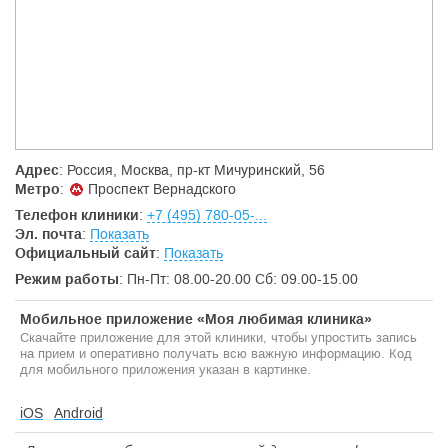
отделение лучевой диагностики, включающее различные
методики рентгеновских и ультразвуковых обследований;
отделение рентгеновской компьютерной томографии и новых
технологий лучевой диагностики, в котором выполняется
широкий спектр КТ исследований внутренних органов, в том
числе с контрастированием, включая высокотехнологичные
исследования - компьютерную коронарографию и
ангиографию; широко используется методика денситометрии;
клинико-диагностическая лаборатория располагает 187
Адрес
: Россия, Москва, пр-кт Мичуринский, 56
методиками;
Метро
:
Проспект Вернадского
отделение функциональной диагностики располагает
широким спектром исследований кардиологического,
Телефон клиники
:
+7 (495) 780-05-...
неврологического, пульмонологического профиля;
Эл. почта
:
Показать
эндоскопическое отделение, включающее весь спектр
Официальный сайт
:
Показать
современных обследований.
Диагностика перед госпитализацией осуществляется в
Режим работы
: Пн-Пт: 08.00-20.00 Сб: 09.00-15.00
Клиниках МЕДСИ. Вы экономите свое время и деньги на
получении качественной медицинской помощи.
Мобильное приложение «Моя любимая клиника»
Скачайте приложение для этой клиники, чтобы упростить запись
на прием и оперативно получать всю важную информацию. Код
для мобильного приложения указан в картинке.
iOS
Android