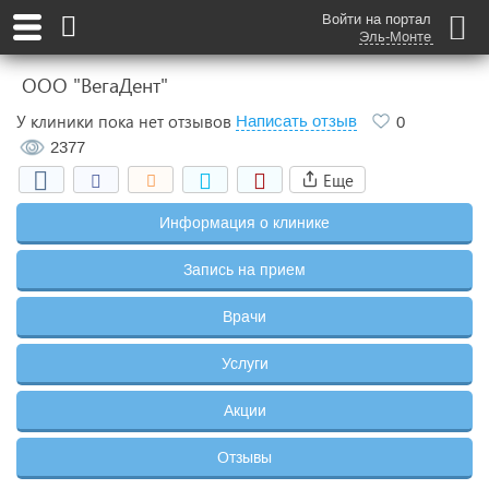
Войти на портал
Эль-Монте
ООО "ВегаДент"
У клиники пока нет отзывов
Написать отзыв
0
2377
Еще
Информация о клинике
Запись на прием
Врачи
Услуги
Акции
Отзывы