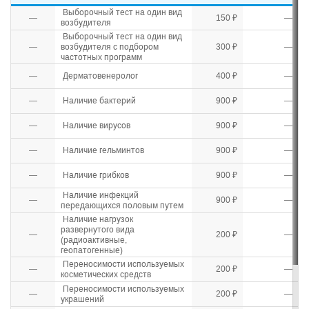
Выборочный тест на один вид
—
150 ₽
—
возбудителя
Выборочный тест на один вид
—
возбудителя с подбором
300 ₽
—
частотных программ
—
Дерматовенеролог
400 ₽
—
—
Наличие бактерий
900 ₽
—
—
Наличие вирусов
900 ₽
—
—
Наличие гельминтов
900 ₽
—
—
Наличие грибков
900 ₽
—
Наличие инфекций
—
900 ₽
—
передающихся половым путем
Наличие нагрузок
развернутого вида
—
200 ₽
—
(радиоактивные,
геопатогенные)
Переносимости используемых
—
200 ₽
—
косметических средств
Переносимости используемых
—
200 ₽
—
украшений