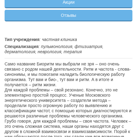
Акции
Отзывы
Тип учреждения
: частная клиника
Специализация
: пульмонология, фтизиатрия,
дерматология, неврология, терапия
Само название Биоритм мы выбрали не зря – оно очень
связано с родом нашей деятельности. Ритм и частота - слова-
синонимы, и мы помогаем наладить биологическую работу
организма. Тут вам и био-, тут вам и ритм. А в итоге и
получается – ритм жизни.
Для каждой проблемы – свой резонанс. Конечно, это не
элементарно простой процесс. Ученые Московского
энергетического университета – создатели метода –
проделали просто огромную работу по выявлению и
классификации частот, с помощью которых диагностируются и
решаются различные проблемы человеческого организма.
Грубо говоря, для каждой проблемы – своя частота. Человек –
это очень сложная система, наши органы находятся друг с
другом в сложной взаимосвязи и взаимозависимости. Порой к
нам обращаются после того, как сдали уже все возможные