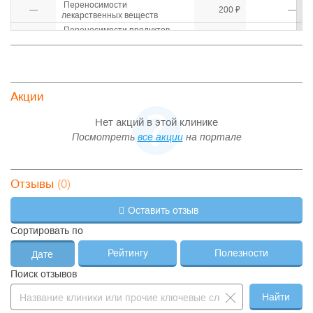
Переносимости
—
200 ₽
—
лекарственных веществ
Переносимости продуктов
—
200 ₽
—
питания
Повторный прием
—
200 ₽
—
дерматовенеролога
—
Повторный прием навролога
200 ₽
—
Акции
Невролог
—
400 ₽
—
Нет акций в этой клинике
Посмотреть
все акции
на портале
(0)
Отзывы
Оставить отзыв
Сортировать по
Рейтингу
Полезности
Дате
Поиск отзывов
Найти