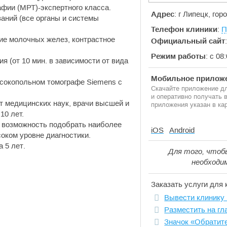
фии (МРТ)-экспертного класса.
Адрес
: г Липецк, го
ний (все органы и системы
Телефон клиники
:
П
ие молочных желез, контрастное
Официальный сайт
Режим работы
: с 08
 (от 10 мин. в зависимости от вида
Мобильное приложе
сокопольном томографе Siemens с
Скачайте приложение дл
и оперативно получать
т медицинских наук, врачи высшей и
приложения указан в кар
10 лет.
 возможность подобрать наиболее
iOS
Android
оком уровне диагностики.
а 5 лет
.
Для того, чтоб
необходи
Заказать услуги для 
Вывести клинику 
Разместить на гл
Значок «Обратит