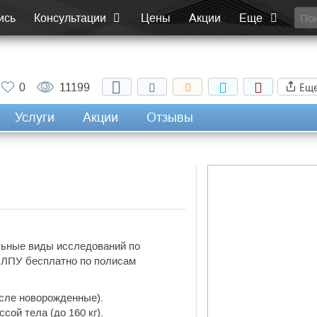
ись
Консультации
Цены
Акции
Еще
Ещ
0
11199
Услуги
Акции
Отзывы
льные виды исследований по
х ЛПУ бесплатно по полисам
исле новорожденные).
ой тела (до 160 кг).