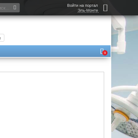
Войти на портал
Эль-Монте
е
9