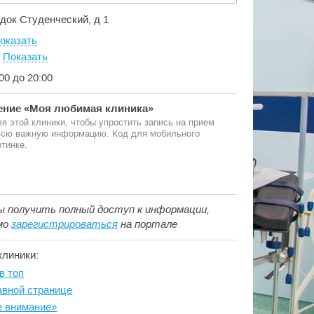
родок Студенческий, д 1
оказать
:
Показать
:00 до 20:00
ние «Моя любимая клиника»
я этой клиники, чтобы упростить запись на прием
 всю важную информацию. Код для мобильного
тинке.
ы получить полный доступ к информации,
мо
зарегистрироваться
на портале
клиники:
в топ
авной странице
е внимание»