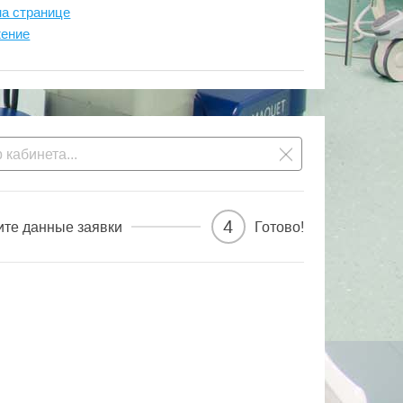
на странице
жение
4
ите данные заявки
Готово!