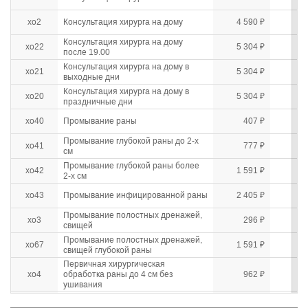
хо2
Консультация хирурга на дому
4 590 ₽
Консультация хирурга на дому
хо22
5 304 ₽
после 19.00
Консультация хирурга на дому в
хо21
5 304 ₽
выходные дни
Консультация хирурга на дому в
хо20
5 304 ₽
праздничные дни
хо40
Промывание раны
407 ₽
Промывание глубокой раны до 2-х
хо41
777 ₽
см
Промывание глубокой раны более
хо42
1 591 ₽
2-х см
хо43
Промывание инфицированной раны
2 405 ₽
Промывание полостных дренажей,
хо3
296 ₽
свищей
Промывание полостных дренажей,
хо67
1 591 ₽
свищей глубокой раны
Первичная хирургическая
хо4
обработка раны до 4 см без
962 ₽
ушивания
Первичная хирургическая