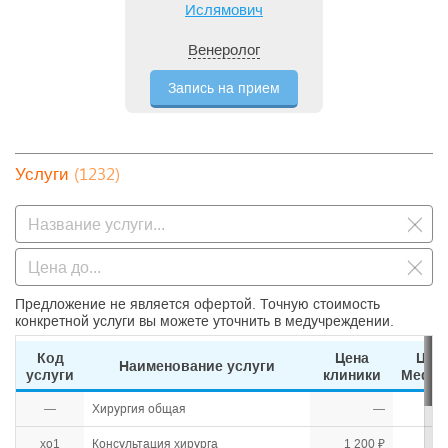
Ислямович
Венеролог
Запись на прием
(1232)
Услуги
Предложение не является офертой. Точную стоимость
конкретной услуги вы можете уточнить в медучреждении.
Код
Цена
Цен
Наименование услуги
услуги
клиники
Medih
—
Хирургия общая
—
хо1
Консультация хирурга
1 200 ₽