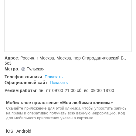
Стоимость стоматологической помощи определяется также
характером применяемых материалов. Ее уровень при
неизменном качестве услуг не выходит за рамки средних
рыночных цен.
«Альтернатива» отличается от многих частных клиник
собственной сильной медицинской школой, сочетающей на
практике передовые направления диагностики, традиционные
и авторские методики альтернативной медицины. Реализация
этих принципов в лечебной работе центра и комплексный
подход в терапии и профилактике заболеваний – наше
Адрес
: Россия, г Москва, Москва, пер Староданиловский Б.,
приоритетное кредо.
5с3
Мы обязуемся обеспечить пациентам элитное медицинское
Метро
:
Тульская
обслуживание, основанное на принципах семейной
Телефон клиники
:
Показать
медицины. Наша клиника – надежная альтернатива
существующей медицинской практике, зачастую корыстной,
Официальный сайт
:
Показать
бюрократизированной и не всегда профессиональной. Мы не
Режим работы
: пн.-пт. 09:00-21:00 сб.-вс. 09:30-18:00
пытаемся и не пробуем. Мы лечим и излечиваем пациентов.
Мобильное приложение «Моя любимая клиника»
Скачайте приложение для этой клиники, чтобы упростить запись
на прием и оперативно получать всю важную информацию. Код
для мобильного приложения указан в картинке.
iOS
Android