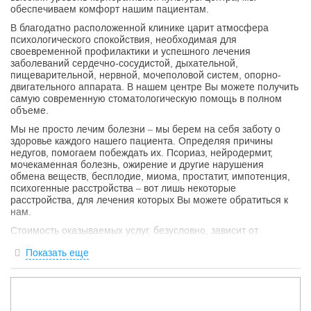
обеспечиваем комфорт нашим пациентам.
В благодатно расположенной клинике царит атмосфера
психологического спокойствия, необходимая для
своевременной профилактики и успешного лечения
заболеваний сердечно-сосудистой, дыхательной,
пищеварительной, нервной, мочеполовой систем, опорно-
двигательного аппарата. В нашем центре Вы можете получить
самую современную стоматологическую помощь в полном
объеме.
Мы не просто лечим болезни – мы берем на себя заботу о
здоровье каждого нашего пациента. Определяя причины
недугов, помогаем побеждать их. Псориаз, нейродермит,
мочекаменная болезнь, ожирение и другие нарушения
обмена веществ, бесплодие, миома, простатит, импотенция,
психогенные расстройства – вот лишь некоторые
расстройства, для лечения которых Вы можете обратиться к
нам.
Стоимость оказываемых услуг, безусловно, зависит от
характера заболевания, а при определении стратегии
Показать еще
лечения наши врачи, в первую очередь, руководствуются
принципом целесообразности. Наши врачи подробно
разъясняют и согласовывают план лечения с пациентом,
обращая его внимание на стоимость оказываемых услуг и
процедур, согласно действующему прейскуранту.