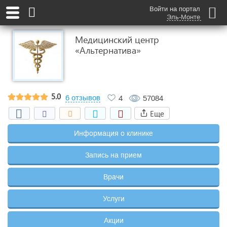
Войти на портал
Эль-Монте
Медицинский центр
«Альтернатива»
5.0
6 отзывов
4
57084
Еще
Информация о клинике
Запись на прием
Врачи
Услуги
Акции