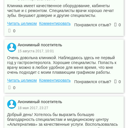
Наложение асептической повязки
Клиника имеет качественное оборудование, кабинеты
хо28
большой с хирургической
4 514 ₽
чистые и с ремонтом. Специалисты врачи хорошо лечат
обработкой раны
зубы. Внушают доверие и другие специалисты.
Наложение асептической повязки
хо25
большой с применением "повязки
2 775 ₽
Читать целиком
Комментировать
Понравился отзыв?
0
доктора Брайтона"
0
хо86
Наложение гипсовой лонгеты
666 ₽
Наложение гипсовой лонгеты
хо87
2 035 ₽
Анонимный посетитель
большой
15 августа 2017, 10:01
хо88
Наложение гипсовой повязки малой
1 517 ₽
Очень довольна клиникой. Наблюдаюсь здесь не первый
год у гастроэнтеролога. Хорошие специалисты. Попасть к
Наложение гипсовой повязки
хо89
2 738 ₽
врачу можно в любое удобное для меня время, что мне
большой
очень подходит с моим плавающим графиком работы.
Наложение асептической повязки
хо29
малой с хирургической обработкой
1 924 ₽
Читать целиком
Комментировать
раны
Понравился отзыв?
0
Наложение вторичных швов с
0
хо82
хирургической обработкой раны
5 957 ₽
более 5-ти см
Наложение вторичных швов с
Анонимный посетитель
хо33
3 034 ₽
хирургической обработкой раны
18 мая 2017, 23:27
хо58
Удаление инородного тела из раны
407 ₽
Добрый день! Хотелось бы выразить большую
благодарность специалистам и медицинскому центру
Удаление инородного тела из
хо59
1 591 ₽
«Альтернатива» за качественные услуги. Воспользовалась
глубокой раны до 2-х см