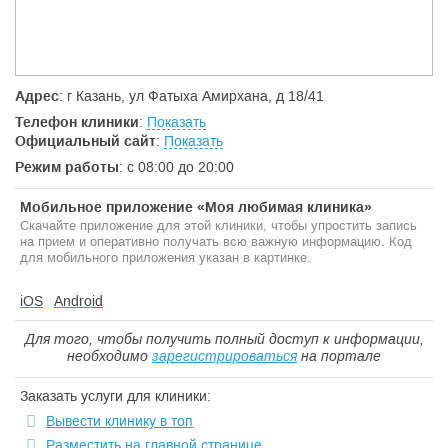
восстанавливает подвижность суставов, нормализует работу
органов и систем организма. Обычно лечение проводится
один раз в неделю. Лечение проводится под контролем или
при участии врача-остеопата(выпускника Европейской Школы
Остеопатии(Лондон)), доктора медицинских наук Зиатдинова
В.Б.
Адрес
: г Казань, ул Фатыха Амирхана, д 18/41
Телефон клиники
:
Показать
Также в «Медицинском центре Остеопат» Вы можете получить
консультацию и пройти лечение у
невролога, детского
Официальный сайт
:
Показать
невролога.
Режим работы
: с 08:00 до 20:00
К Ващим услугам массажный кабинет, где мы можем
предложить Вам наряду с лечебным
массажем
, который
Мобильное приложение «Моя любимая клиника»
прекрасно дополняет остеопатическое лечение, еще и
Скачайте приложение для этой клиники, чтобы упростить запись
остеопатический лимфодренажный массаж и
на прием и оперативно получать всю важную информацию. Код
антицеллюлитный
массаж, восточный массаж Шиатцу, массаж
для мобильного приложения указан в картинке.
с остеопатическими техниками, массаж для детей.
В нашей лаборатории Вы сразу сможете сдать все
iOS
Android
необходимые
анализы,
а также при необходимости
пройти
УЗИ-3Д диагностику всех органов и систем(
Для того, чтобы получить полный доступ к информации,
включая сердце и сосуды)
современными сканерами
необходимо
зарегистрироваться
на портале
последнего поколения на аппарате экспертного класса
VOLUSION.
Заказать услуги для клиники:
Вывести клинику в топ
Запись по тел. 556-02-56 и 239-16-09.
Разместить на главной странице