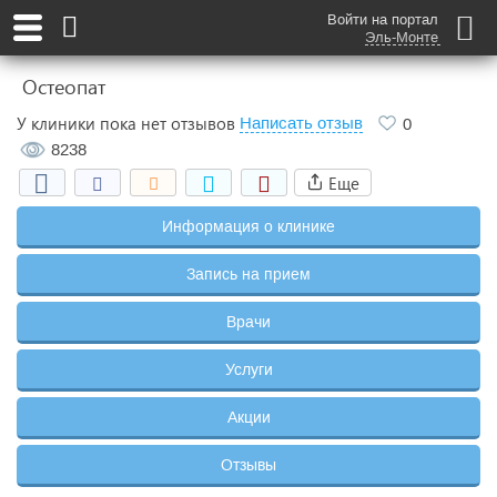
Войти на портал
Эль-Монте
Остеопат
У клиники пока нет отзывов
Написать отзыв
0
8238
Еще
Информация о клинике
Запись на прием
Врачи
Услуги
Акции
Отзывы