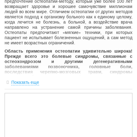
предпочтение
остеопатии-методу, который уже более 100 лет
возвращает здоровье и хорошее самочувствие миллионам
людей во всем мире. Отличием остеопатии от других методов
является подход к организму больного как к единому целому,
когда лечится не болезнь, а больной, а воздействие врача
направлено на устранение самой причины заболевания.
Остеопаты предпочитают «мягкие» техники, при которых
пациент не испытывает болезненных ощущений, а сам метод
не имеет возрастных ограничений.
Область применения остеопатии удивительно широка!
Прежде всего это болевые синдромы, связанные с
остеохондрозом и другими дегенеративными
заболеваниями позвоночника, головные боли,
последствия черепно-мозговых травм, синдромы
вегетативной недостаточности. Остеопатия незаменима
при искривлениях позвоночника, спортивной травме, в
Показать еще
акушерстве и гинекологии, при заболеваниях внутренних
органов. Остеопатическое лечение показано также при
родовых травмах.
Но, самое главное, остеопатия необходима всем здоровым
людям для того, чтобы оставаться здоровыми! Ваше тело
заслуживает того, чтобы его хозяин во время о нем
позаботился!
Остеопатический сеанс длится 20-30 минут, во время которых
врач-остеопат расслабляет напряженные мышцы и связки,