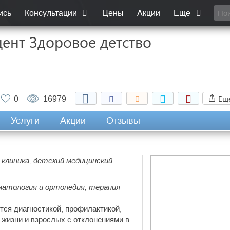
ись
Консультации
Цены
Акции
Еще
ент Здоровое детство
Ещ
0
16979
Услуги
Акции
Отзывы
 клиника, детский медицинский
вматология и ортопедия, терапия
тся диагностикой, профилактикой,
 жизни и взрослых с отклонениями в