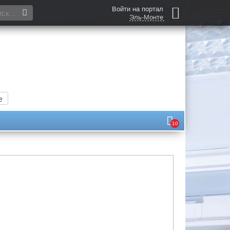
Войти на портал
Эль-Монте
е
10