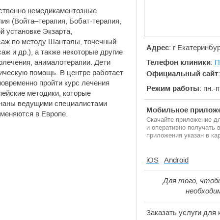
ственно немедикаментозные
ия (Войта–терапия, Бобат-терапия,
й установке Экзарта,
саж по методу Шанталы, точечный
Адрес
: г Екатеринбур
ж и др.), а также некоторые другие
олечения, анималотерапии. Дети
Телефон клиники
:
П
ическую помощь. В центре работает
Официальный сайт
новременно пройти курс лечения
Режим работы
: пн.-
пейские методики, которые
знаны ведущими специалистами
Мобильное приложе
именяются в Европе.
Скачайте приложение дл
и оперативно получать
приложения указан в кар
iOS
Android
Для того, чтоб
необходи
Заказать услуги для 