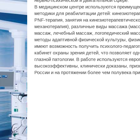
нервно-психической и двигательной сфере.
В медицинском центре используются преимуще
методики для реабилитации детей: кинезиотерап
PNF-терапия, занятия на кинезиотерапевтическо
механотерапия), различные виды массажа (мас
массаж, лечебный массаж, логопедический масса
методы адаптивной физической культуры, физи
имеют возможность получить психолого-педагог
кабинет охраны зрения детей, что позволяет од
глазной патологии. В работе используются евро
высокоэффективны, клинически доказаны, при
России и на протяжении более чем полувека пр