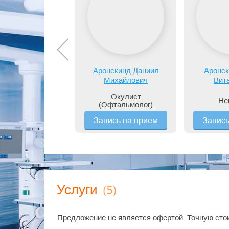
Аронскинд Даниил
Аронск
Михайлович
Вит
Окулист
Не
(Офтальмолог)
Запись на прием
Запись
(5)
Услуги
Предложение не является офертой. Точную стои