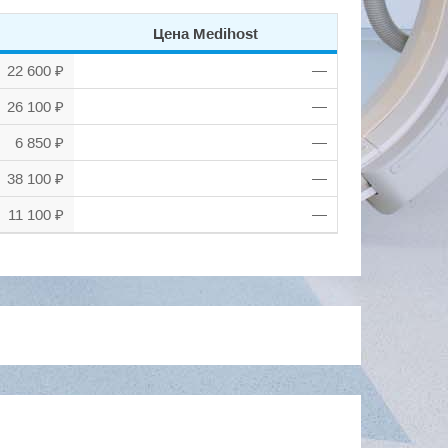
Цена Medihost
22 600 ₽
—
26 100 ₽
—
6 850 ₽
—
38 100 ₽
—
11 100 ₽
—