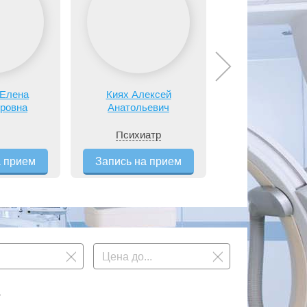
Красносельс
 Елена
Киях Алексей
Николай
ровна
Анатольевич
Константино
Окулист
Психиатр
(Офтальмол
а прием
Запись на прием
Запись на п
.