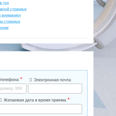
в топ
авной странице
е внимание»
на странице
жение
*
телефона:
Электронная почта:
*
Желаемая дата и время приема: