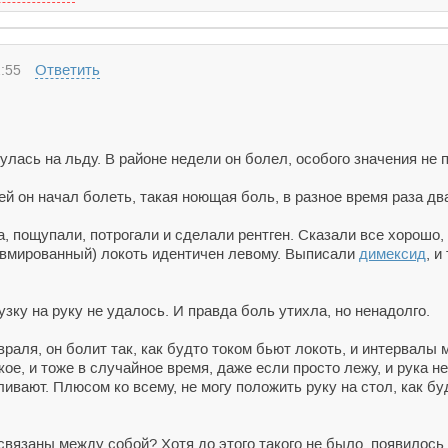
Ответить
:55
нулась на льду. В районе недели он болел, особого значения не 
й он начал болеть, такая ноющая боль, в разное время раза два 
а, пощупали, потрогали и сделали рентген. Сказали все хорошо, 
авмированный) локоть идентичен левому. Выписали
димексид
, и
зку на руку не удалось. И правда боль утихла, но ненадолго.
враля, он болит так, как будто током бьют локоть, и интервалы
кое, и тоже в случайное время, даже если просто лежу, и рука н
ливают. Плюсом ко всему, не могу положить руку на стол, как бу
связаны между собой? Хотя до этого такого не было, появилось