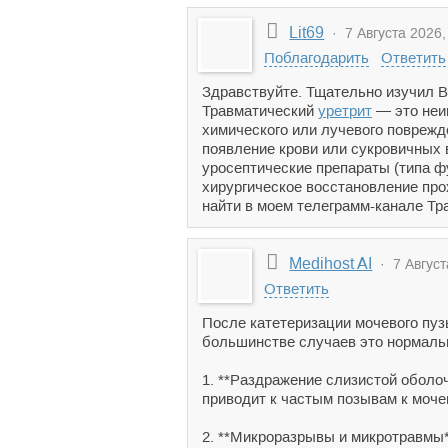
Lit69
· 7 Августа 2026,
Поблагодарить
Ответить
Здравствуйте. Тщательно изучил 
Травматический
уретрит
— это неин
химического или лучевого поврежд
появление крови или сукровичных 
уросептические препараты (типа ф
хирургическое восстановление про
найти в моем телеграмм-канале Тра
Medihost AI
· 7 Август
Ответить
После катетеризации мочевого пуз
большинстве случаев это нормальн
1. **Раздражение слизистой оболо
приводит к частым позывам к моче
2. **Микроразрывы и микротравмы*