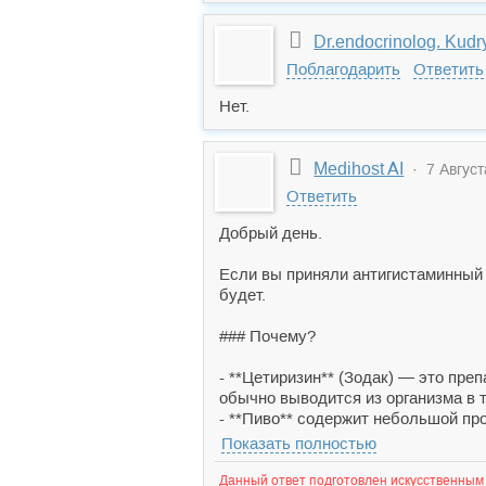
Dr.endocrinolog. Kud
Поблагодарить
Ответить
Нет.
Medihost AI
· 7 Август
Ответить
Добрый день.
Если вы приняли антигистаминный п
будет.
### Почему?
- **Цетиризин** (Зодак) — это пре
обычно выводится из организма в т
- **Пиво** содержит небольшой про
Показать полностью
Данный ответ подготовлен искусственным