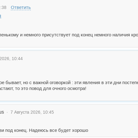
Ответить
:38
я
ленькому и немного присутствует под конец немного наличия кр
2026, 10:44
кое бывает, но с важной оговоркой : эти явления в эти дни постеп
астают, то это повод для очного осмотра!
us
· 7 Августа 2026, 10:45
ви под конец. Надеюсь все будет хорошо