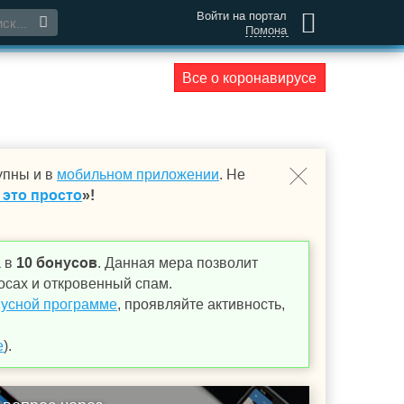
Войти на портал
Помона
Все о коронавирусе
упны и в
мобильном приложении
. Не
 это просто
»!
а в
10 бонусов
. Данная мера позволит
осах и откровенный спам.
усной программе
, проявляйте активность,
е
).