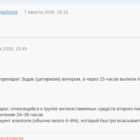
ryashova
· 7 Августа 2026, 18:15
а 2026, 15:49
репарат Зодак (цетиризин) вечером, а через 15 часов выпили пи
парат, относящийся к группе антигистаминных средств второго 
ечение 24–36 часов.
цент алкоголя (обычно около 4–6%), который быстро всасывается
 интеллектом