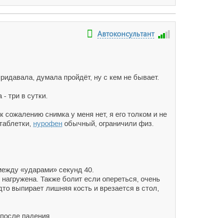
Автоконсультант
придавала, думала пройдёт, ну с кем не бывает.
- три в сутки.
к сожалению снимка у меня нет, я его толком и не
 таблетки,
нурофен
обычный, ограничили физ.
 между «ударами» секунд 40.
е нагружена. Также болит если опереться, очень
дто выпирает лишняя кость и врезается в стол,
 после падения.