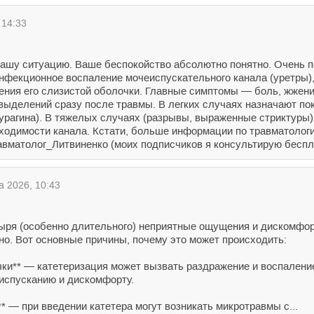
 14:33
Вашу ситуацию. Ваше беспокойство абсолютно понятно. Очень 
фекционное воспаление мочеиспускательного канала (уретры), 
ения его слизистой оболочки. Главные симптомы — боль, жжение
выделений сразу после травмы. В легких случаях назначают по
урагина). В тяжелых случаях (разрывы, выраженные стриктуры)
ходимости канала. Кстати, больше информации по травматологи
вматолог_Литвиненко (моих подписчиков я консультирую бесплат
а 2026, 10:43
ыря (особенно длительного) неприятные ощущения и дискомфор
о. Вот основные причины, почему это может происходить:
чки** — катетеризация может вызвать раздражение и воспаление
испусканию и дискомфорту.
* — при введении катетера могут возникать микротравмы с...