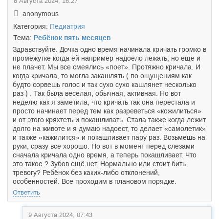
8 Августа 2024, 16:27
anonymous
Категория:
Педиатрия
Тема:
Ребёнок пять месяцев
Здравствуйте. Дочка одно время начинала кричать громко в
промежутке когда ей например надоело лежать, но ещё и
не плачет. Мы все смеялись «поет». Протяжно кричала. И
когда кричала, то могла закашлять ( по ощущениям как
будто сорвешь голос и так сухо сухо кашлянет несколько
раз ) . Так была веселая, обычная, активная. Но вот
неделю как я заметила, что кричать так она перестала и
просто начинает перед тем как разреветься «кожилиться»
и от этого кряхтеть и покашливать. Стала также когда лежит
долго на животе и я думаю надоест, то делает «самолетик»
и также «кажилится» и покашливает пару раз. Возьмешь на
руки, сразу все хорошо. Но вот в момент перед слезами
сначала кричала одно время, а теперь покашливает. Что
это такое ? Зубов ещё нет. Нормально или стоит бить
тревогу? Ребёнок без каких-либо отклонений,
особенностей. Все проходим в плановом порядке.
Ответить
9 Августа 2024, 07:43