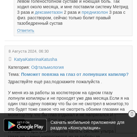
левом голеностопном суставе и ноющая боль. Так
ходил около месяца, и мне поставили систему Метрид
3 раза и
дексаметазон
2 раза и
преднизолон
3 раза с
физ. расствором, сейчас только болит правый
тазобедренный сустав
Ответить
8 Августа 2024, 06:30
KatyaKaterinaKatusha
Категория:
Офтальмология
Тема:
Поможет повязка на глаз от лопнувших капиляр?
Здраствуйте ещё раз,подскажите пожалуйста .
У меня из-за работы за коспютером на одном глазу
лопнули копиляры и не проходят уже два месяца.Если я на
один глаз одену повязку что бы он не смотрел в монитор,то
это будет тоже самое что не смотреть обоими глазами на
монитор?Ну что бы глаз отдыхал и не напрягался.И через
сколько примерно уйдут эти лопнувшие капиляры?
Скачать мобильное приложение для
раздела «Консультации»
Я ходила к врачу,мне сказали капать систейн ультра.Но
глаза же у меня напрягаются из-за работы за