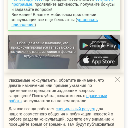
программе
, проявляйте активность, получайте бонусы
и задавайте вопросы!
Внимание! В нашем мобильном приложении
консультации все еще бесплатны (
установить
приложение
).
Обращаем ваше внимание, что
проконсультироваться теперь можно в
том числе и с врачами клиник в формате
аудио-видео общения.
Уважаемые консультанты, обратите внимание, что
давать назначения или прямые указания по
применению препаратов задающим вопросы –
запрещено! Пожалуйста, ознакомьтесь с
правилами
работы
консультантов на нашем портале.
Для вас всегда работает
специальный раздел
для
нашего совместного общения и публикации новостей о
работе раздела консультаций. Уделите ему внимание и
посещайте время от времени. Там будут публиковаться