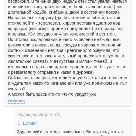
беспокоил. В течении двух недель отёк стал увеличиваться
и появилась тянущая и ноющая боль в галеностопе (при
длительной ходьбе, сгибании, даже в состоянии покоя).
Направилась к хирургу (да, было моей ошибкой, так как
стоило пойти к терапевту), хирург поставил диагноз под
вопросом (выписку с приёма прикрепляю) и отправил на
анализы, УЗИ сосудов нижних конечностей и рентген.
По итогам исследований ничего выявлено не было, все
показатели в норме, вены, сосуды в хорошем состоянии,
костных изменений нет, врач-рентгенолог озвучила, что,
скорее всего, это воспалительный процесс и это сустав, и
желательно сделать УЗИ сустава и мягких тканей, и
изначально надо было идти к терапевту, а он бы уже точно
к ревматологу отправил и какая я дурочка)
Сейчас встал вопрос, идти ли мне уже всё-таки к терапевту
и ждать там каких-то назначений или уже прямиком на УЗИ
сустава?
А может быть здесь кто-то что-то увидит уже.
Ответить
16 Августа 2024, 21:05
Erkhan
Здравствуйте, у меня также было. Встал, вижу отек в