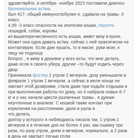
здравствуйте, в октябре- ноябре 2023 поставили диагноз
бронхиальная астма
.
был 417- общий иммуноглобулин е, сдавала на травы- 0
класс,
4,99 -3 класс опасности на эпителии кошки,
перхоть
лошадей, собак, коровы
из вышеперечисленного есть кошка, живет визу в кухне,
Может она одна давать астму. сейчас с ней практически не
контактирую. Если даю кушать, то в маске, руки мою, к
лицу не подношу
Вопрос , я живу в деревне у всех коты, что мне делать,
даже если я своего уберу, другие –то будут ходить через
двор
Принимала
фостер
2 утром 2 вечером, дозу уменьшили в
феврале 1 утром 1 вечером, а сейчас в июле конце не
хватает этой дозировки, стала даже при ходьбе отдышка и
при выполнении работы по дому, но я набрала новых 6-7
кг и у нас начали цвести различные травы , я думаю
неучтенные в анализе. С кошкой также контакт при
кормлении на расстояниии, дала и ушла я.
что делать,
доктор у которого я наблюдаюсь писала так, 1 утром,1
вечером и в течение дня не более 4 раз. как пшикну три
раза, по разу утром, днем и вечером, нормально, а 2 раза
в день не хватает. Ночью сплю