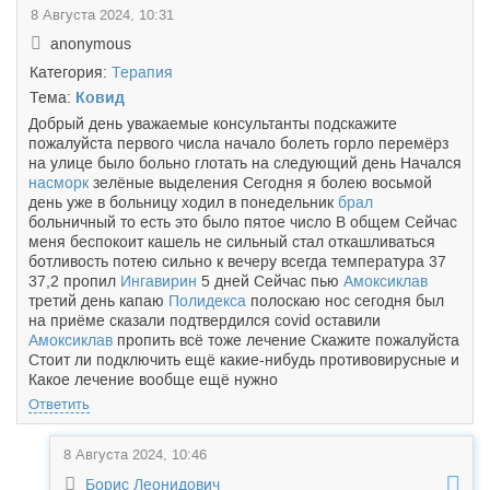
8 Августа 2024, 10:31
anonymous
Категория:
Терапия
Тема:
Ковид
Добрый день уважаемые консультанты подскажите
пожалуйста первого числа начало болеть горло перемёрз
на улице было больно глотать на следующий день Начался
насморк
зелёные выделения Сегодня я болею восьмой
день уже в больницу ходил в понедельник
брал
больничный то есть это было пятое число В общем Сейчас
меня беспокоит кашель не сильный стал откашливаться
ботливость потею сильно к вечеру всегда температура 37
37,2 пропил
Ингавирин
5 дней Сейчас пью
Амоксиклав
третий день капаю
Полидекса
полоскаю нос сегодня был
на приёме сказали подтвердился covid оставили
Амоксиклав
пропить всё тоже лечение Скажите пожалуйста
Стоит ли подключить ещё какие-нибудь противовирусные и
Какое лечение вообще ещё нужно
Ответить
8 Августа 2024, 10:46
Борис Леонидович