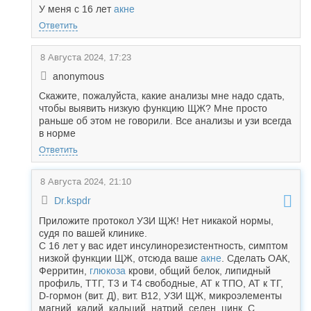
У меня с 16 лет
акне
Ответить
8 Августа 2024, 17:23
anonymous
Скажите, пожалуйста, какие анализы мне надо сдать,
чтобы выявить низкую функцию ЩЖ? Мне просто
раньше об этом не говорили. Все анализы и узи всегда
в норме
Ответить
8 Августа 2024, 21:10
Dr.kspdr
Приложите протокол УЗИ ЩЖ! Нет никакой нормы,
судя по вашей клинике.
С 16 лет у вас идет инсулинорезистентность, симптом
низкой функции ЩЖ, отсюда ваше
акне
. Сделать ОАК,
Ферритин,
глюкоза
крови, общий белок, липидный
профиль, ТТГ, Т3 и Т4 свободные, АТ к ТПО, АТ к ТГ,
D-гормон (вит. Д), вит. В12, УЗИ ЩЖ, микроэлементы
магний, калий, кальций, натрий, селен, цинк. С