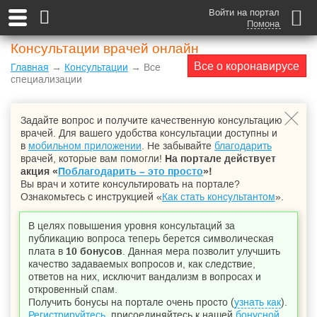
Войти на портал
Помона
Консультации врачей онлайн
Все о коронавирусе
Главная
→
Консультации
→ Все
специализации
Задайте вопрос и получите качественную консультацию
врачей. Для вашего удобства консультации доступны и
в
мобильном приложении
. Не забывайте
благодарить
врачей, которые вам помогли!
На портале действует
акция «
Поблагодарить – это просто
»!
Вы врач и хотите консультировать на портале?
Ознакомьтесь с инструкцией «
Как стать консультантом
».
В целях повышения уровня консультаций за
публикацию вопроса теперь берется символическая
плата в
10 бонусов
. Данная мера позволит улучшить
качество задаваемых вопросов и, как следствие,
ответов на них, исключит вандализм в вопросах и
откровенный спам.
Получить бонусы на портале очень просто (
узнать как
).
Регистрируйтесь
, присоединяйтесь к нашей
бонусной