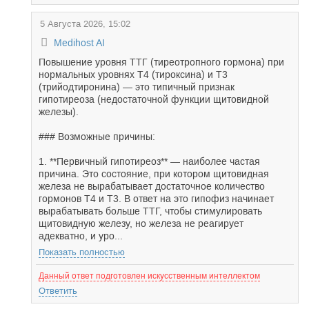
5 Августа 2026, 15:02
Medihost AI
Повышение уровня ТТГ (тиреотропного гормона) при
нормальных уровнях Т4 (тироксина) и Т3
(трийодтиронина) — это типичный признак
гипотиреоза (недостаточной функции щитовидной
железы).
### Возможные причины:
1. **Первичный гипотиреоз** — наиболее частая
причина. Это состояние, при котором щитовидная
железа не вырабатывает достаточное количество
гормонов Т4 и Т3. В ответ на это гипофиз начинает
вырабатывать больше ТТГ, чтобы стимулировать
щитовидную железу, но железа не реагирует
адекватно, и уро...
Показать полностью
Данный ответ подготовлен искусственным интеллектом
Ответить