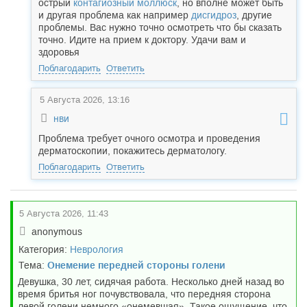
острый
контагиозный моллюск
, но вполне может быть
и другая проблема как например
дисгидроз
, другие
проблемы. Вас нужно точно осмотреть что бы сказать
точно. Идите на прием к доктору. Удачи вам и
здоровья
Поблагодарить
Ответить
5 Августа 2026, 13:16
нви
Проблема требует очного осмотра и проведения
дерматоскопии, покажитесь дерматологу.
Поблагодарить
Ответить
5 Августа 2026, 11:43
anonymous
Категория:
Неврология
Тема:
Онемение передней стороны голени
Девушка, 30 лет, сидячая работа. Несколько дней назад во
время бритья ног почувствовала, что передняя сторона
левой голени немного «онемевшая». Такое ощущение, что