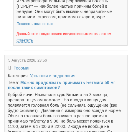
и **гастроэзофагеальная рефлюксная болезнь
(ГЭРБ)** — наиболее частые причины болей в
желудке. Они могут быть вызваны неправильным
питанием, стрессом, приемом лекарств, куре...
Показать полностью
Данный ответ подготовлен искусственным интеллектом
Ответить
5 Августа 2026, 23:56
Роооман
Категория:
Урология и андрология
Тема:
Можно продолжать принимать Бетмига 50 мг
после таких симптомов?
Доброй ночи. Назначили курс Бетмига на 3 месяца,
препарат в целом помогает. Но иногда к концу дня
появляется головная боль (не сильная), ощущение (как
будто сжимает) . Давление я измеряю оно всегда в норме.
Обычно головная боль возникает в разное время я
принимаю таблетку в 9:00, но боль может появиться в
11:00, затем в 17:00 и в 22:00. Иногда её вообще не
бывает, а иногда она проявляется только к вечеру. От