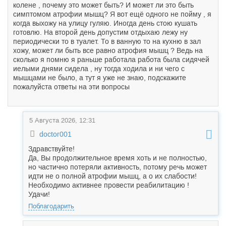
колене , почему это может быть? И может ли это быть
симптомом атрофии мышц? Я вот ещё одного не пойму , я
когда выхожу на улицу гуляю. Иногда день стою кушать
готовлю. На второй день допустим отдыхаю лежу ну
периодически то в туалет. То в ванную то на кухню в зал
хожу, может ли быть все равно атрофия мышц ? Ведь на
сколько я помню я раньше работала работа была сидячей
иелыми днями сидела , ну тогда ходила и ни чего с
мышцами не было, а тут я уже не знаю, подскажите
пожалуйста ответы на эти вопросы
5 Августа 2026, 12:31
doctor001
Здравствуйте!
Да, Вы продолжительное время хоть и не полностью,
но частично потеряли активность, потому речь может
идти не о полной атрофии мышц, а о их слабости!
Необходимо активнее провести реабилитацию !
Удачи!
Поблагодарить