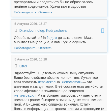
препаратами и следить что бы не образовалось
гнойное содержимое. Удачи вам и здоровья
Поблагодарить
Ответить
5 Августа 2026, 15:27
Dr.endocrinolog. Kudryashova
Обрабатывайте 5%
йодом
до заживления. Мазь
вызывает мацерацию, а вам нужно осушить.
Поблагодарить
Ответить
5 Августа 2026, 15:28
Lit69
Здравствуйте. Тщательно изучил Вашу ситуацию.
Ваше беспокойство абсолютно понятно. Лучше все
таки помазать
левомеколь
ю.
Левомеколь
— это
аптечная мазь для кожи. В её составе есть антибиотик
хлорамфеникол и заживляющее вещество
метилурацил
. Мазь убивает микробы, снимает отек и
помогает ранам быстрее заживать, даже если там есть
гной. А Вишневского слишком вонючая. Кстати,
больше информации по травматологии и ортопедии (и