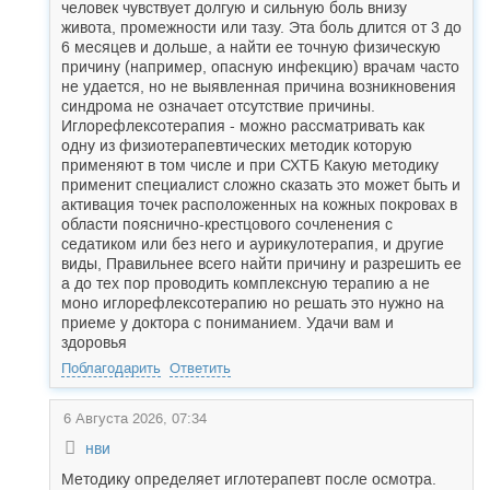
человек чувствует долгую и сильную боль внизу
живота, промежности или тазу. Эта боль длится от 3 до
6 месяцев и дольше, а найти ее точную физическую
причину (например, опасную инфекцию) врачам часто
не удается, но не выявленная причина возникновения
синдрома не означает отсутствие причины.
Иглорефлексотерапия - можно рассматривать как
одну из физиотерапевтических методик которую
применяют в том числе и при СХТБ Какую методику
применит специалист сложно сказать это может быть и
активация точек расположенных на кожных покровах в
области пояснично-крестцового сочленения с
седатиком или без него и аурикулотерапия, и другие
виды, Правильнее всего найти причину и разрешить ее
а до тех пор проводить комплексную терапию а не
моно иглорефлексотерапию но решать это нужно на
приеме у доктора с пониманием. Удачи вам и
здоровья
Поблагодарить
Ответить
6 Августа 2026, 07:34
нви
Методику определяет иглотерапевт после осмотра.