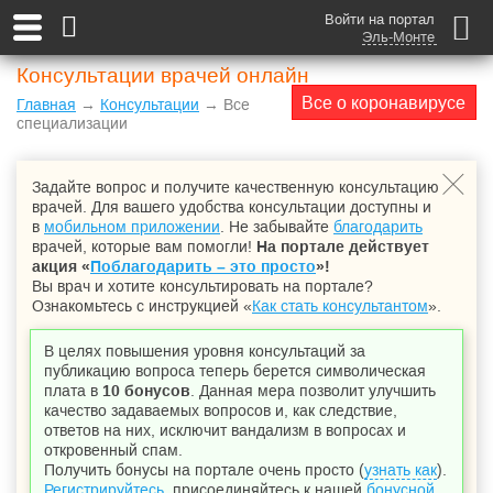
Войти на портал
Эль-Монте
Консультации врачей онлайн
Все о коронавирусе
Главная
→
Консультации
→ Все
специализации
Задайте вопрос и получите качественную консультацию
врачей. Для вашего удобства консультации доступны и
в
мобильном приложении
. Не забывайте
благодарить
врачей, которые вам помогли!
На портале действует
акция «
Поблагодарить – это просто
»!
Вы врач и хотите консультировать на портале?
Ознакомьтесь с инструкцией «
Как стать консультантом
».
В целях повышения уровня консультаций за
публикацию вопроса теперь берется символическая
плата в
10 бонусов
. Данная мера позволит улучшить
качество задаваемых вопросов и, как следствие,
ответов на них, исключит вандализм в вопросах и
откровенный спам.
Получить бонусы на портале очень просто (
узнать как
).
Регистрируйтесь
, присоединяйтесь к нашей
бонусной