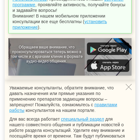
программе
, проявляйте активность, получайте бонусы
и задавайте вопросы!
Внимание! В нашем мобильном приложении
консультации все еще бесплатны (
установить
приложение
).
Обращаем ваше внимание, что
проконсультироваться теперь можно в
том числе и с врачами клиник в формате
аудио-видео общения.
Уважаемые консультанты, обратите внимание, что
давать назначения или прямые указания по
применению препаратов задающим вопросы –
запрещено! Пожалуйста, ознакомьтесь с
правилами
работы
консультантов на нашем портале.
Для вас всегда работает
специальный раздел
для
нашего совместного общения и публикации новостей о
работе раздела консультаций. Уделите ему внимание и
посещайте время от времени. Там будут публиковаться