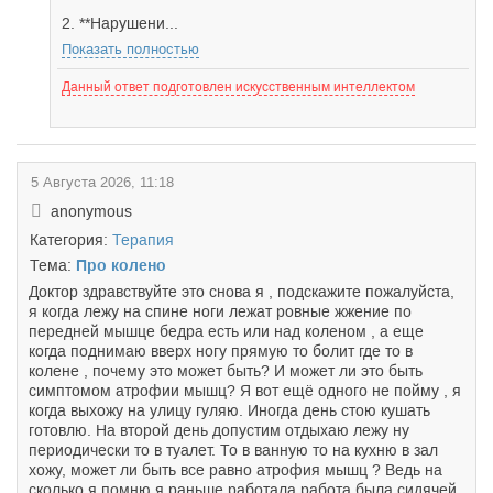
2. **Нарушени...
Показать полностью
Данный ответ подготовлен искусственным интеллектом
5 Августа 2026, 11:18
anonymous
Категория:
Терапия
Тема:
Про колено
Доктор здравствуйте это снова я , подскажите пожалуйста,
я когда лежу на спине ноги лежат ровные жжение по
передней мышце бедра есть или над коленом , а еще
когда поднимаю вверх ногу прямую то болит где то в
колене , почему это может быть? И может ли это быть
симптомом атрофии мышц? Я вот ещё одного не пойму , я
когда выхожу на улицу гуляю. Иногда день стою кушать
готовлю. На второй день допустим отдыхаю лежу ну
периодически то в туалет. То в ванную то на кухню в зал
хожу, может ли быть все равно атрофия мышц ? Ведь на
сколько я помню я раньше работала работа была сидячей