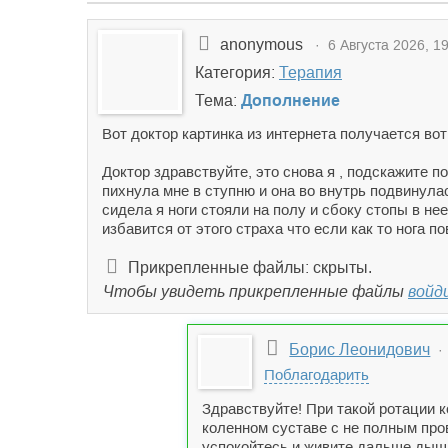
anonymous
· 6 Августа 2026, 19
Категория:
Терапия
Тема:
Дополнение
Вот доктор картинка из интернета получается вот
Доктор здравствуйте, это снова я , подскажите п
пихнула мне в ступню и она во внутрь подвинулас
сидела я ноги стояли на полу и сбоку стопы в не
избавится от этого страха что если как то нога п
Прикрепленные файлы: скрыты.
Чтобы увидеть прикрепленные файлы
войд
Борис Леонидович
· 
Поблагодарить
Здравствуйте! При такой ротации к
коленном суставе с не полным про
успокойтесь и живите дальше дыша