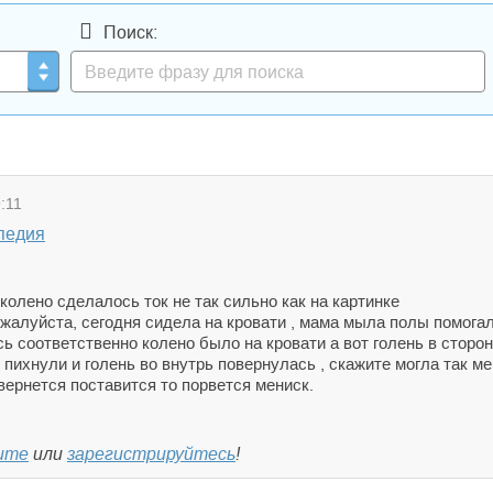
Поиск:
:11
педия
 колено сделалось ток не так сильно как на картинке
ожалуйста, сегодня сидела на кровати , мама мыла полы помогал
ь соответственно колено было на кровати а вот голень в сторону
е пихнули и голень во внутрь повернулась , скажите могла так 
овернется поставится то порвется мениск.
ите
или
зарегистрируйтесь
!