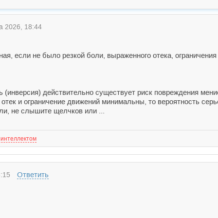
а 2026, 18:44
чная, если не было резкой боли, выраженного отека, ограничен
ь (инверсия) действительно существует риск повреждения менис
 отек и ограничение движений минимальны, то вероятность серь
и, не слышите щелчков или ...
 интеллектом
Ответить
:15