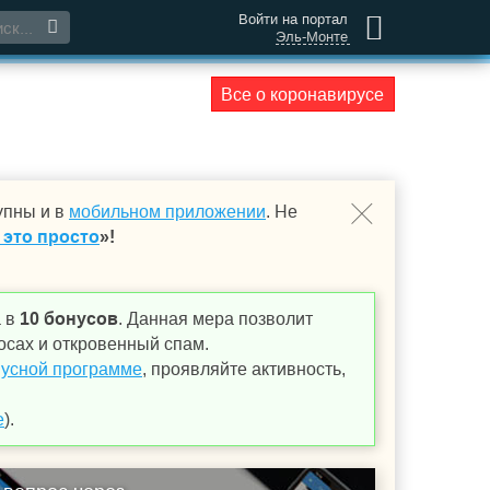
Войти на портал
Эль-Монте
Все о коронавирусе
упны и в
мобильном приложении
. Не
 это просто
»!
а в
10 бонусов
. Данная мера позволит
осах и откровенный спам.
усной программе
, проявляйте активность,
е
).