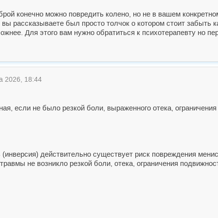
брой конечно можно повредить колено, но не в вашем конкретном
 вы рассказываете был просто толчок о котором стоит забыть к
ложнее. Для этого вам нужно обратиться к психотерапевту но п
а 2026, 18:44
ная, если не было резкой боли, выраженного отека, ограничени
ь (инверсия) действительно существует риск повреждения мениск
травмы не возникло резкой боли, отека, ограничения подвижности