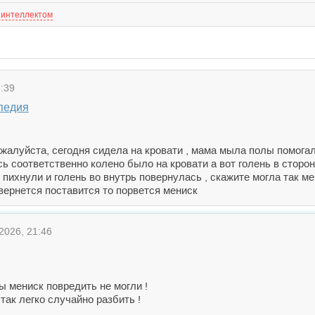
 интеллектом
:39
педия
ожалуйста, сегодня сидела на кровати , мама мыла полы помогал
ь соответственно колено было на кровати а вот голень в сторону
е пихнули и голень во внутрь повернулась , скажите могла так 
овернется поставится то порвется мениск
2026, 21:46
ы мениск повредить не могли !
так легко случайно разбить !