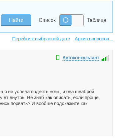
Список
Таблица
Архив вопросов...
Автоконсультант
а я не успела поднять ноги , и она шваброй
 вт внутрь. Не знаб как описать, если проще,
мениск порвать? И вообще подскажите как