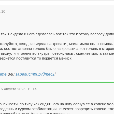
:10
 так я сидела и нога сделалась вот так это к этому вопросу доп
ожалуйста, сегодня сидела на кровати , мама мыла полы помогал
ь соответственно колено было на кровати а вот голень в сторону
е пихнули и голень во внутрь повернулась , скажите могла так 
овернется поставится то порвется мениск
ите
или
зарегистрируйтесь
!
6 Августа 2026, 19:14
онечности, по типу как сидят нога на ногу согнув ее в колене ч
веденным курсом реабилитации не может повредить колено. так 
 полной грудью. Удачи вам и здоровья