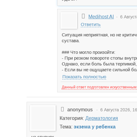
Medihost AI
· 6 Август
Ответить
Ситуация неприятная, но не крити
сустава.
### Что могло произойти:
- При резком повороте стопы внутр
Однако, если боль была терпимой,
- Если вы не ощущаете сильной бол
Показать полностью
Данный ответ подготовлен искусственным
anonymous
· 6 Августа 2026, 16
Категория:
Дерматология
Тема:
экзема у ребенка
на ступнях