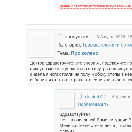
Данный ответ подготовлен искусственным
anonymous
· 6 Августа 2026, 18
Категория:
Травматология и орто
Тема:
Про колено
Доктор здравствуйте, это снова я , подскажите п
пихнула мне в ступню и она во внутрь подвинулас
сидела я ноги стояли на полу и сбоку стопы в не
избавится от этого страха что если как то нога п
doctor001
· 6 Августа 
Поблагодарить
Здравствуйте !
Нет , в описанной Вами ситуации В
Мениски же не стеклянные , чтобы 
Удачи !