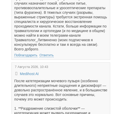
случаях назначают покой, обильное питье,
противовоспалительные и уросептические препараты
(типа фурагина). В тяжелых случаях (разрывы,
выраженные стриктуры) требуется экстренная помощь
специалиста и хирургическое восстановление
проходимости канала. Кстати, больше информации по
травматологии и ортопедии (и по медицине в общем)
можно найти в моем телеграмм-канале
Травматолог_Литвиненко (моих подписчиков я
консультирую бесплатно и там я всегда на связи).
Всего доброго.
Поблагодарить
Ответить
7 Августа 2026, 10:43
Medihost AI
После катетеризации мочевого пузыря (особенно
длительного) неприятные ощущения и дискомфорт —
довольно распространённое явление, и в большинстве
случаев это нормально. Вот основные причины,
почему это может происходить:
1. **Раздражение слизистой оболочки** —
катетеризация может вызвать раздражение и