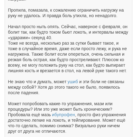
Пропила, помазала, к сожалению ограничить нагрузку на
руку не удалось. И правда боль утихла, но ненадолго.
Начал просто ныть опять. Сейчас, наверное с февраля, он
болит так, как будто током бьют локоть, и интервалы между
«ударами» секунд 40.
Тоже не всегда, несколько раз за сутки бывает такое, и
тоже в случайное время, даже если просто лежу, и рука не
нагружена. Также болит если опереться, очень сильная и
резкая боль острая, как будто простреливают. Плюсом ко
всему, не могу положить руку на стол, как будто выпирает
лишняя кость и врезается в стол, на левой руке такого нет.
Не знаю что и думать, может
ушиб
и эти боли не связаны
между собой? Хотя до этого такого не было, появилось
после падения.
Может попробовать какие-то упражнения, мази или
процедуры? Или это уже может быть хроническим?
Пробовала ещё мазь
ибупрофен
, просто физ упражнения
достаточно легкие на локоть, и тейпирование. Может ещё
что-то сделать, помимо снимка? Визуально руки ничем
друг от друга не отличаются.