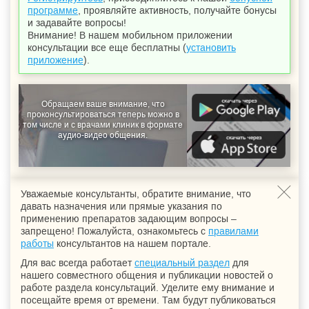
программе
, проявляйте активность, получайте бонусы
и задавайте вопросы!
Внимание! В нашем мобильном приложении
консультации все еще бесплатны (
установить
приложение
).
Обращаем ваше внимание, что
проконсультироваться теперь можно в
том числе и с врачами клиник в формате
аудио-видео общения.
Уважаемые консультанты, обратите внимание, что
давать назначения или прямые указания по
применению препаратов задающим вопросы –
запрещено! Пожалуйста, ознакомьтесь с
правилами
работы
консультантов на нашем портале.
Для вас всегда работает
специальный раздел
для
нашего совместного общения и публикации новостей о
работе раздела консультаций. Уделите ему внимание и
посещайте время от времени. Там будут публиковаться