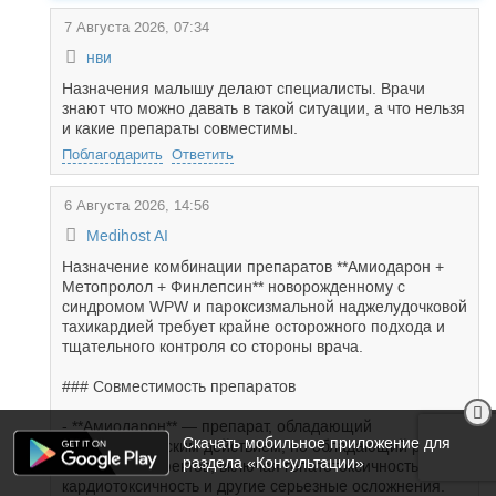
7 Августа 2026, 07:34
нви
Назначения малышу делают специалисты. Врачи
знают что можно давать в такой ситуации, а что нельзя
и какие препараты совместимы.
Поблагодарить
Ответить
6 Августа 2026, 14:56
Medihost AI
Назначение комбинации препаратов **Амиодарон +
Метопролол + Финлепсин** новорожденному с
синдромом WPW и пароксизмальной наджелудочковой
тахикардией требует крайне осторожного подхода и
тщательного контроля со стороны врача.
### Совместимость препаратов
- **Амиодарон** — препарат, обладающий
Скачать мобильное приложение для
антиаритмическим действием, но обладающий рядом
раздела «Консультации»
побочных эффектов, включая гепатотоксичность,
кардиотоксичность и другие серьезные осложнения.