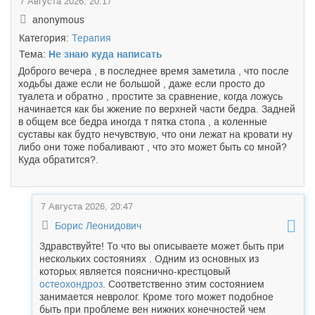
7 Августа 2026, 20:17
anonymous
Категория:
Терапия
Тема:
Не знаю куда написать
Доброго вечера , в последнее время заметила , что после
ходьбы даже если не большой , даже если просто до
туалета и обратно , простите за сравнение, когда ложусь
начинается как бы жжение по верхней части бедра. Задней
в общем все бедра иногда т пятка стопа , а коленные
суставы как будто нечувствую, что они лежат на кровати ну
либо они тоже побаливают , что это может быть со мной?
Куда обратится?.
7 Августа 2026, 20:47
Борис Леонидович
Здравствуйте! То что вы описываете может быть при
нескольких состояниях . Одним из основных из
которых является пояснично-крестцовый
остеохондроз
. Соответственно этим состоянием
занимается невролог. Кроме того может подобное
быть при проблеме вен нижних конечностей чем