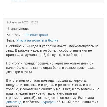
7 Августа 2026, 12:55
anonymous
Категория:
Лечение травм
Тема:
Упала на локоть и болит
В октябре 2024 года я упала на локоть, поскользнулась на
льду. В районе недели он болел, особого значения не
придавала, думала пройдёт, ну с кем не бывает.
По итогу и правда прошел, но через несколько дней он
начал болеть, такая ноющая боль, в разное время раза
два - три в сутки.
В итоге только спустя полгода я дошла до хирурга,
пощупали, потрогали и сделали рентген. Сказали все
хорошо, к сожалению снимка у меня нет, я его толком и не
видела, единственное услышала что правый
(травмированный) локоть идентичен левому. Выписали
димексид
, и таблетки,
нурофен
обычный, ограничили физ.
нагрузки.