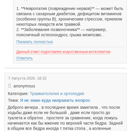
1. **Невропатия (повреждение нервов)** — может быть
связана с сахарным диабетом, дефицитом витаминов
(особенно группы B), хроническим стрессом, приемом
некоторых лекарств или травмой.
2. **Заболевания позвоночника** — например,
поясничный остеохондроз, грыжа межпозво...
Показать полностью
Данный ответ подготовлен искусственным интеллектом
Ответить
7 Августа 2026, 18:32
anonymous
Категория:
Травматология и ортопедия
Тема:
Я не знаю куда направить вопрос
Доброго вечера , в последнее время заметила , что после
ходьбы даже если не большой , даже если просто до
туалета и обратно , простите за сравнение, когда ложусь
начинается как бы жжение по верхней части бедра. Задней
в общем все бедра иногда т пятка стопа , а коленные