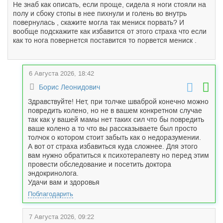
Не знаб как описать, если проще, сидела я ноги стояли на
полу и сбоку стопы в нее пихнули и голень во внутрь
повернулась , скажите могла так мениск порвать? И
вообще подскажите как избавится от этого страха что если
как то нога повернется поставится то порвется мениск .
6 Августа 2026, 18:42
Борис Леонидович
Здравствуйте! Нет, при толчке шваброй конечно можно
повредить колено, но не в вашем конкретном случае
так как у вашей мамы нет таких сил что бы повредить
ваше колено а то что вы рассказываете был просто
толчок о котором стоит забыть как о недоразумении.
А вот от страха избавиться куда сложнее. Для этого
вам нужно обратиться к психотерапевту но перед этим
провести обследование и посетить доктора
эндокринолога.
Удачи вам и здоровья
Поблагодарить
7 Августа 2026, 09:22