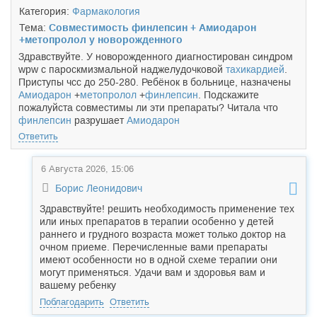
Категория:
Фармакология
Тема:
Совместимость финлепсин + Амиодарон
+метопролол у новорожденного
Здравствуйте. У новорожденного диагностирован синдром
wpw с пароскмизмальной наджелудочковой
тахикардией
.
Приступы чсс до 250-280. Ребёнок в больнице, назначены
Амиодарон
+
метопролол
+
финлепсин
. Подскажите
пожалуйста совместимы ли эти препараты? Читала что
финлепсин
разрушает
Амиодарон
Ответить
6 Августа 2026, 15:06
Борис Леонидович
Здравствуйте! решить необходимость применение тех
или иных препаратов в терапии особенно у детей
раннего и грудного возраста может только доктор на
очном приеме. Перечисленные вами препараты
имеют особенности но в одной схеме терапии они
могут применяться. Удачи вам и здоровья вам и
вашему ребенку
Поблагодарить
Ответить