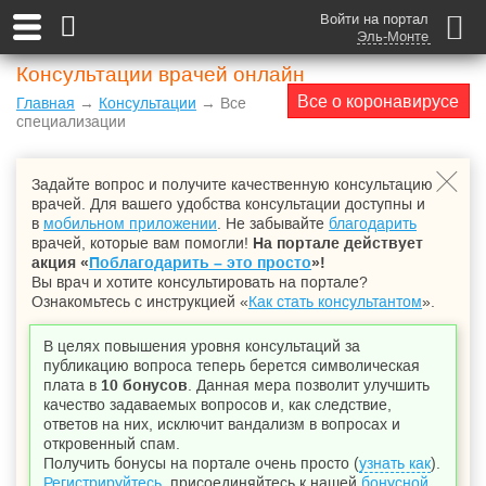
Войти на портал
Эль-Монте
Консультации врачей онлайн
Все о коронавирусе
Главная
→
Консультации
→ Все
специализации
Задайте вопрос и получите качественную консультацию
врачей. Для вашего удобства консультации доступны и
в
мобильном приложении
. Не забывайте
благодарить
врачей, которые вам помогли!
На портале действует
акция «
Поблагодарить – это просто
»!
Вы врач и хотите консультировать на портале?
Ознакомьтесь с инструкцией «
Как стать консультантом
».
В целях повышения уровня консультаций за
публикацию вопроса теперь берется символическая
плата в
10 бонусов
. Данная мера позволит улучшить
качество задаваемых вопросов и, как следствие,
ответов на них, исключит вандализм в вопросах и
откровенный спам.
Получить бонусы на портале очень просто (
узнать как
).
Регистрируйтесь
, присоединяйтесь к нашей
бонусной