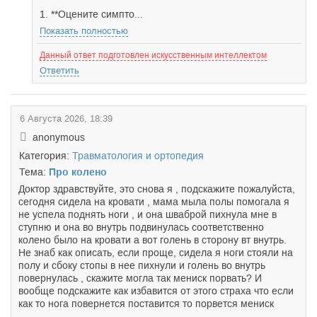
1. **Оцените симпто...
Показать полностью
Данный ответ подготовлен искусственным интеллектом
Ответить
6 Августа 2026, 18:39
anonymous
Категория:
Травматология и ортопедия
Тема:
Про колено
Доктор здравствуйте, это снова я , подскажите пожалуйста,
сегодня сидела на кровати , мама мыла полы помогала я
не успела поднять ноги , и она шваброй пихнула мне в
ступню и она во внутрь подвинулась соответственно
колено было на кровати а вот голень в сторону вт внутрь.
Не знаб как описать, если проще, сидела я ноги стояли на
полу и сбоку стопы в нее пихнули и голень во внутрь
повернулась , скажите могла так мениск порвать? И
вообще подскажите как избавится от этого страха что если
как то нога повернется поставится то порвется мениск