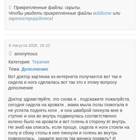
Прикрепленные файлы: скрыты.
Чтобы увидеть прикрепленные файлы
войдите
или
зарегистрируйтесь
!
6 Августа 2026, 19:10
anonymous
Категория:
Терапия
Тема:
Дополнение
Вот доктор картинка из интернета получается вот так я
сидела и нога сделалась вот так это к этому вопросу
дополнение
Доктор здравствуйте, это снова я , подскажите пожалуйста,
сегодня сидела на кровати , мама мыла полы помогала я
не успела поднять ноги , и она шваброй пихнула мне в
ступню и она во внутрь подвинулась соответственно
колено было на кровати а вот голень в сторону вт внутрь.
Не знаб как описать, если проще, сидела я ноги стояли на
полу и сбоку стопы в нее пихнули и голень во внутрь
повернулась , скажите могла так мениск порвать? И