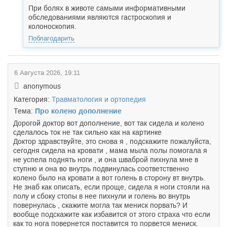
При болях в животе самыми информативными
обследованиями являются гастроскопия и
колоноскопия.
Поблагодарить
6 Августа 2026, 19:11
anonymous
Категория:
Травматология и ортопедия
Тема:
Про колено дополнение
Дорогой доктор вот дополнение, вот так сидела и колено
сделалось ток не так сильно как на картинке
Доктор здравствуйте, это снова я , подскажите пожалуйста,
сегодня сидела на кровати , мама мыла полы помогала я
не успела поднять ноги , и она шваброй пихнула мне в
ступню и она во внутрь подвинулась соответственно
колено было на кровати а вот голень в сторону вт внутрь.
Не знаб как описать, если проще, сидела я ноги стояли на
полу и сбоку стопы в нее пихнули и голень во внутрь
повернулась , скажите могла так мениск порвать? И
вообще подскажите как избавится от этого страха что если
как то нога повернется поставится то порвется мениск.