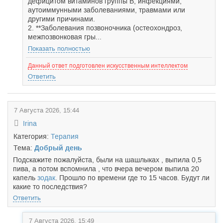
дефицитом витаминов группы B, инфекциями,
аутоиммунными заболеваниями, травмами или
другими причинами.
2. **Заболевания позвоночника (остеохондроз,
межпозвонковая гры...
Показать полностью
Данный ответ подготовлен искусственным интеллектом
Ответить
7 Августа 2026, 15:44
Irina
Категория:
Терапия
Тема:
Добрый день
Подскажите пожалуйста, были на шашлыках , выпила 0,5
пива, а потом вспомнила , что вчера вечером выпила 20
капель
зодак
. Прошло по времени где то 15 часов. Будут ли
какие то последствия?
Ответить
7 Августа 2026, 15:49