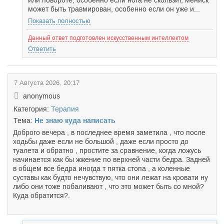
или повороте, особенно если нога не скользит, мениск
может быть травмирован, особенно если он уже и...
Показать полностью
Данный ответ подготовлен искусственным интеллектом
Ответить
7 Августа 2026, 20:17
anonymous
Категория:
Терапия
Тема:
Не знаю куда написать
Доброго вечера , в последнее время заметила , что после
ходьбы даже если не большой , даже если просто до
туалета и обратно , простите за сравнение, когда ложусь
начинается как бы жжение по верхней части бедра. Задней
в общем все бедра иногда т пятка стопа , а коленные
суставы как будто нечувствую, что они лежат на кровати ну
либо они тоже побаливают , что это может быть со мной?
Куда обратится?.