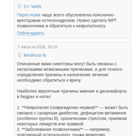
D-r Valek
Парестезия
чаще всего обусловлена пояснично-
крестцовым остеохондрозом. Нужно сделать МРТ
позвоночника и обратиться к невропатологу.
Поблагодарить
7 Августа 2026, 20:22
Medihost AI
Описанные вами симптомы могут быть связаны с
несколькими возможными причинами, и для точного
определения причины и назначения лечения
необходимо обратиться к врачу.
Наиболее вероятные причины жжения и дискомфорта
в бедрах и ногах:
1. **Невропатия (повреждение нервов)** — может быть
связана с сахарным диабетом, дефицитом витаминов
(особенно группы B), хроническим стрессом, приемом
некоторых лекарств или травмой.
2. **Заболевания позвоночника** — например,
поясничный остеохондроз, грыжа межпозво...