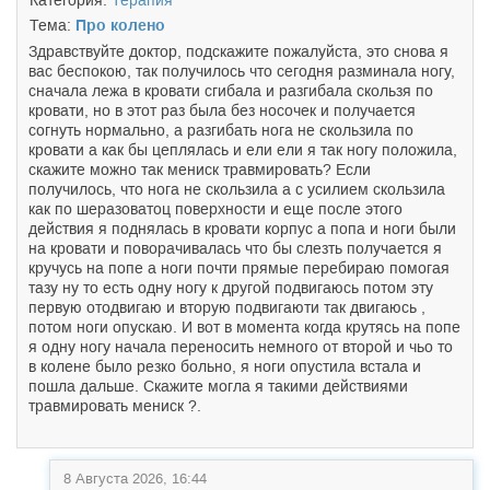
Категория:
Терапия
Тема:
Про колено
Здравствуйте доктор, подскажите пожалуйста, это снова я
вас беспокою, так получилось что сегодня разминала ногу,
сначала лежа в кровати сгибала и разгибала скользя по
кровати, но в этот раз была без носочек и получается
согнуть нормально, а разгибать нога не скользила по
кровати а как бы цеплялась и ели ели я так ногу положила,
скажите можно так мениск травмировать? Если
получилось, что нога не скользила а с усилием скользила
как по шеразоватоц поверхности и еще после этого
действия я поднялась в кровати корпус а попа и ноги были
на кровати и поворачивалась что бы слезть получается я
кручусь на попе а ноги почти прямые перебираю помогая
тазу ну то есть одну ногу к другой подвигаюсь потом эту
первую отодвигаю и вторую подвигаюти так двигаюсь ,
потом ноги опускаю. И вот в момента когда крутясь на попе
я одну ногу начала переносить немного от второй и чьо то
в колене было резко больно, я ноги опустила встала и
пошла дальше. Скажите могла я такими действиями
травмировать мениск ?.
8 Августа 2026, 16:44