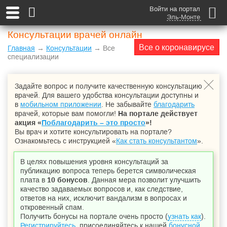
Войти на портал
Эль-Монте
Консультации врачей онлайн
Все о коронавирусе
Главная
→
Консультации
→ Все
специализации
Задайте вопрос и получите качественную консультацию
врачей. Для вашего удобства консультации доступны и
в
мобильном приложении
. Не забывайте
благодарить
врачей, которые вам помогли!
На портале действует
акция «
Поблагодарить – это просто
»!
Вы врач и хотите консультировать на портале?
Ознакомьтесь с инструкцией «
Как стать консультантом
».
В целях повышения уровня консультаций за
публикацию вопроса теперь берется символическая
плата в
10 бонусов
. Данная мера позволит улучшить
качество задаваемых вопросов и, как следствие,
ответов на них, исключит вандализм в вопросах и
откровенный спам.
Получить бонусы на портале очень просто (
узнать как
).
Регистрируйтесь
, присоединяйтесь к нашей
бонусной