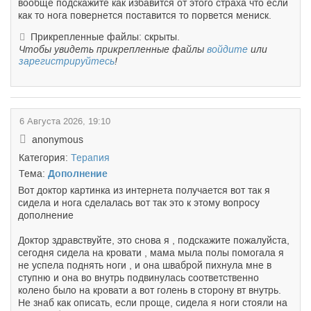
вообще подскажите как избавится от этого страха что если
как то нога повернется поставится то порвется мениск.
Прикрепленные файлы: скрыты.
Чтобы увидеть прикрепленные файлы
войдите
или
зарегистрируйтесь
!
6 Августа 2026, 19:10
anonymous
Категория:
Терапия
Тема:
Дополнение
Вот доктор картинка из интернета получается вот так я
сидела и нога сделалась вот так это к этому вопросу
дополнение
Доктор здравствуйте, это снова я , подскажите пожалуйста,
сегодня сидела на кровати , мама мыла полы помогала я
не успела поднять ноги , и она шваброй пихнула мне в
ступню и она во внутрь подвинулась соответственно
колено было на кровати а вот голень в сторону вт внутрь.
Не знаб как описать, если проще, сидела я ноги стояли на