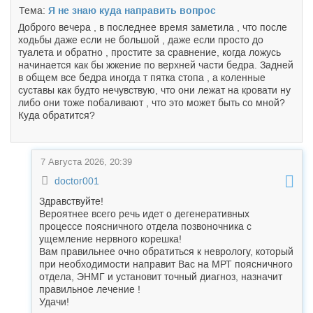
Тема:
Я не знаю куда направить вопрос
Доброго вечера , в последнее время заметила , что после
ходьбы даже если не большой , даже если просто до
туалета и обратно , простите за сравнение, когда ложусь
начинается как бы жжение по верхней части бедра. Задней
в общем все бедра иногда т пятка стопа , а коленные
суставы как будто нечувствую, что они лежат на кровати ну
либо они тоже побаливают , что это может быть со мной?
Куда обратится?
7 Августа 2026, 20:39
doctor001
Здравствуйте!
Вероятнее всего речь идет о дегенеративных
процессе поясничного отдела позвоночника с
ущемление нервного корешка!
Вам правильнее очно обратиться к неврологу, который
при необходимости направит Вас на МРТ поясничного
отдела, ЭНМГ и установит точный диагноз, назначит
правильное лечение !
Удачи!