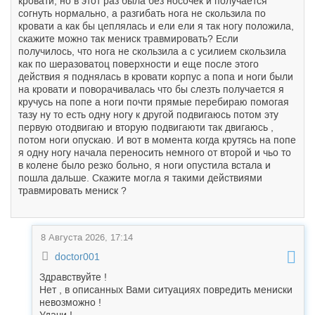
кровати, но в этот раз была без носочек и получается
согнуть нормально, а разгибать нога не скользила по
кровати а как бы цеплялась и ели ели я так ногу положила,
скажите можно так мениск травмировать? Если
получилось, что нога не скользила а с усилием скользила
как по шеразоватоц поверхности и еще после этого
действия я поднялась в кровати корпус а попа и ноги были
на кровати и поворачивалась что бы слезть получается я
кручусь на попе а ноги почти прямые перебираю помогая
тазу ну то есть одну ногу к другой подвигаюсь потом эту
первую отодвигаю и вторую подвигаюти так двигаюсь ,
потом ноги опускаю. И вот в момента когда крутясь на попе
я одну ногу начала переносить немного от второй и чьо то
в колене было резко больно, я ноги опустила встала и
пошла дальше. Скажите могла я такими действиями
травмировать мениск ?
8 Августа 2026, 17:14
doctor001
Здравствуйте !
Нет , в описанных Вами ситуациях повредить мениски
невозможно !