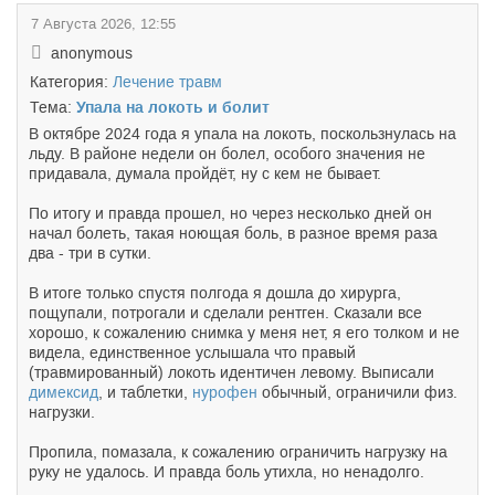
7 Августа 2026, 12:55
anonymous
Категория:
Лечение травм
Тема:
Упала на локоть и болит
В октябре 2024 года я упала на локоть, поскользнулась на
льду. В районе недели он болел, особого значения не
придавала, думала пройдёт, ну с кем не бывает.
По итогу и правда прошел, но через несколько дней он
начал болеть, такая ноющая боль, в разное время раза
два - три в сутки.
В итоге только спустя полгода я дошла до хирурга,
пощупали, потрогали и сделали рентген. Сказали все
хорошо, к сожалению снимка у меня нет, я его толком и не
видела, единственное услышала что правый
(травмированный) локоть идентичен левому. Выписали
димексид
, и таблетки,
нурофен
обычный, ограничили физ.
нагрузки.
Пропила, помазала, к сожалению ограничить нагрузку на
руку не удалось. И правда боль утихла, но ненадолго.