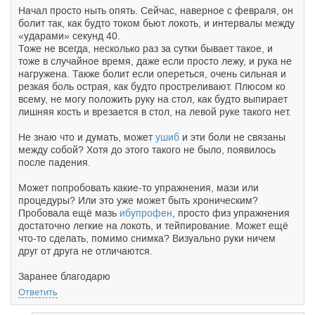
Начал просто ныть опять. Сейчас, наверное с февраля, он
болит так, как будто током бьют локоть, и интервалы между
«ударами» секунд 40.
Тоже не всегда, несколько раз за сутки бывает такое, и
тоже в случайное время, даже если просто лежу, и рука не
нагружена. Также болит если опереться, очень сильная и
резкая боль острая, как будто простреливают. Плюсом ко
всему, не могу положить руку на стол, как будто выпирает
лишняя кость и врезается в стол, на левой руке такого нет.
Не знаю что и думать, может
ушиб
и эти боли не связаны
между собой? Хотя до этого такого не было, появилось
после падения.
Может попробовать какие-то упражнения, мази или
процедуры? Или это уже может быть хроническим?
Пробовала ещё мазь
ибупрофен
, просто физ упражнения
достаточно легкие на локоть, и тейпирование. Может ещё
что-то сделать, помимо снимка? Визуально руки ничем
друг от друга не отличаются.
Заранее благодарю
Ответить