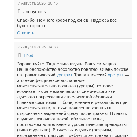
7 Августа 2026, 10:45
anonymous
Спасибо. Немного крови под конец. Надеюсь все
будет хорошо
Ответить
7 Августа 2026, 14:33
Lit69
Здравствуйте. Тщательно изучил Вашу ситуацию.
Ваше беспокойство абсолютно понятно. Очень похоже
на травматический
уретрит
. Травматический
уретрит
—
это неинфекционное воспаление
мочеиспускательного канала (уретры), которое
возникает из-за механического, химического или
лучевого повреждения его слизистой оболочки.
Главные симптомы — боль, жжение и резкая боль при
мочеиспускании, а также появление крови или
сукровичных выделений сразу после травмы. В легких
случаях назначают покой, обильное питье,
противовоспалительные и уросептические препараты
(типа фурагина). В тяжелых случаях (разрывы,
выраженные стриктуры) требуется экстренная помощь