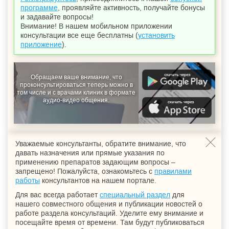
программе
, проявляйте активность, получайте бонусы
и задавайте вопросы!
Внимание! В нашем мобильном приложении
консультации все еще бесплатны (
установить
приложение
).
Обращаем ваше внимание, что
проконсультироваться теперь можно в
том числе и с врачами клиник в формате
аудио-видео общения.
Уважаемые консультанты, обратите внимание, что
давать назначения или прямые указания по
применению препаратов задающим вопросы –
запрещено! Пожалуйста, ознакомьтесь с
правилами
работы
консультантов на нашем портале.
Для вас всегда работает
специальный раздел
для
нашего совместного общения и публикации новостей о
работе раздела консультаций. Уделите ему внимание и
посещайте время от времени. Там будут публиковаться