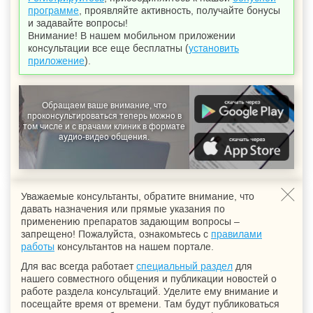
программе
, проявляйте активность, получайте бонусы
и задавайте вопросы!
Внимание! В нашем мобильном приложении
консультации все еще бесплатны (
установить
приложение
).
Обращаем ваше внимание, что
проконсультироваться теперь можно в
том числе и с врачами клиник в формате
аудио-видео общения.
Уважаемые консультанты, обратите внимание, что
давать назначения или прямые указания по
применению препаратов задающим вопросы –
запрещено! Пожалуйста, ознакомьтесь с
правилами
работы
консультантов на нашем портале.
Для вас всегда работает
специальный раздел
для
нашего совместного общения и публикации новостей о
работе раздела консультаций. Уделите ему внимание и
посещайте время от времени. Там будут публиковаться