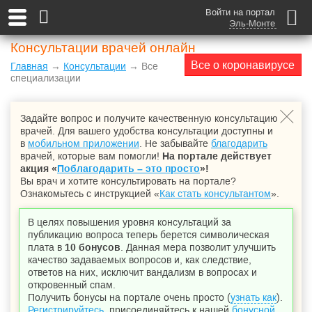
Войти на портал
Эль-Монте
Консультации врачей онлайн
Все о коронавирусе
Главная
→
Консультации
→ Все
специализации
Задайте вопрос и получите качественную консультацию
врачей. Для вашего удобства консультации доступны и
в
мобильном приложении
. Не забывайте
благодарить
врачей, которые вам помогли!
На портале действует
акция «
Поблагодарить – это просто
»!
Вы врач и хотите консультировать на портале?
Ознакомьтесь с инструкцией «
Как стать консультантом
».
В целях повышения уровня консультаций за
публикацию вопроса теперь берется символическая
плата в
10 бонусов
. Данная мера позволит улучшить
качество задаваемых вопросов и, как следствие,
ответов на них, исключит вандализм в вопросах и
откровенный спам.
Получить бонусы на портале очень просто (
узнать как
).
Регистрируйтесь
, присоединяйтесь к нашей
бонусной