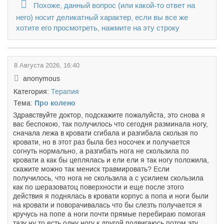
Похоже, данный вопрос (или какой-то ответ на
него) носит деликатный характер, если вы все же
хотите его просмотреть, нажмите на эту строку
8 Августа 2026, 16:40
anonymous
Категория:
Терапия
Тема:
Про колено
Здравствуйте доктор, подскажите пожалуйста, это снова я
вас беспокою, так получилось что сегодня разминала ногу,
сначала лежа в кровати сгибала и разгибала скользя по
кровати, но в этот раз была без носочек и получается
согнуть нормально, а разгибать нога не скользила по
кровати а как бы цеплялась и ели ели я так ногу положила,
скажите можно так мениск травмировать? Если
получилось, что нога не скользила а с усилием скользила
как по шеразоватоц поверхности и еще после этого
действия я поднялась в кровати корпус а попа и ноги были
на кровати и поворачивалась что бы слезть получается я
кручусь на попе а ноги почти прямые перебираю помогая
тазу ну то есть одну ногу к другой подвигаюсь потом эту