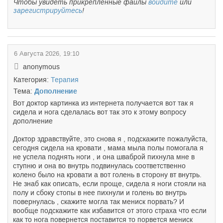
Чтобы увидеть прикрепленные файлы
войдите
или
зарегистрируйтесь
!
6 Августа 2026, 19:10
anonymous
Категория:
Терапия
Тема:
Дополнение
Вот доктор картинка из интернета получается вот так я
сидела и нога сделалась вот так это к этому вопросу
дополнение
Доктор здравствуйте, это снова я , подскажите пожалуйста,
сегодня сидела на кровати , мама мыла полы помогала я
не успела поднять ноги , и она шваброй пихнула мне в
ступню и она во внутрь подвинулась соответственно
колено было на кровати а вот голень в сторону вт внутрь.
Не знаб как описать, если проще, сидела я ноги стояли на
полу и сбоку стопы в нее пихнули и голень во внутрь
повернулась , скажите могла так мениск порвать? И
вообще подскажите как избавится от этого страха что если
как то нога повернется поставится то порвется мениск