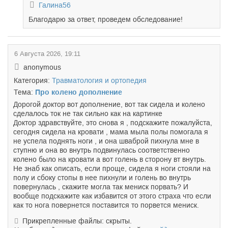
Галина56
Благодарю за ответ, проведем обследование!
6 Августа 2026, 19:11
anonymous
Категория:
Травматология и ортопедия
Тема:
Про колено дополнение
Дорогой доктор вот дополнение, вот так сидела и колено
сделалось ток не так сильно как на картинке
Доктор здравствуйте, это снова я , подскажите пожалуйста,
сегодня сидела на кровати , мама мыла полы помогала я
не успела поднять ноги , и она шваброй пихнула мне в
ступню и она во внутрь подвинулась соответственно
колено было на кровати а вот голень в сторону вт внутрь.
Не знаб как описать, если проще, сидела я ноги стояли на
полу и сбоку стопы в нее пихнули и голень во внутрь
повернулась , скажите могла так мениск порвать? И
вообще подскажите как избавится от этого страха что если
как то нога повернется поставится то порвется мениск.
Прикрепленные файлы: скрыты.