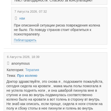
Текст благодарности: Спасибо за консультацию!
7 Августа 2026, 07:32
нви
При описанной ситуации риска повреждения колена
не было. По поводу страхов стоит обратиться к
психотерапевту.
Поблагодарить
6 Августа 2026, 18:39
anonymous
Категория:
Терапия
Тема:
Про колено
Доктор здравствуйте, это снова я , подскажите пожалуйста,
сегодня сидела на кровати , мама мыла полы помогала я
не успела поднять ноги , и она шваброй пихнула мне в
ступню и она во внутрь подвинулась соответственно
колено было на кровати а вот голень в сторону вт внутрь.
Не знаб как описать, если проще, сидела я ноги стояли на
полу и сбоку стопы в нее пихнули и голень во внутрь