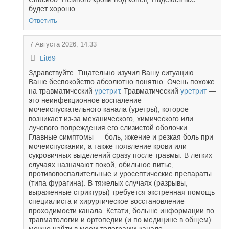
будет хорошо
Ответить
7 Августа 2026, 14:33
Lit69
Здравствуйте. Тщательно изучил Вашу ситуацию.
Ваше беспокойство абсолютно понятно. Очень похоже
на травматический
уретрит
. Травматический
уретрит
—
это неинфекционное воспаление
мочеиспускательного канала (уретры), которое
возникает из-за механического, химического или
лучевого повреждения его слизистой оболочки.
Главные симптомы — боль, жжение и резкая боль при
мочеиспускании, а также появление крови или
сукровичных выделений сразу после травмы. В легких
случаях назначают покой, обильное питье,
противовоспалительные и уросептические препараты
(типа фурагина). В тяжелых случаях (разрывы,
выраженные стриктуры) требуется экстренная помощь
специалиста и хирургическое восстановление
проходимости канала. Кстати, больше информации по
травматологии и ортопедии (и по медицине в общем)