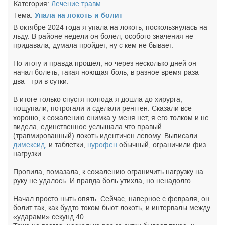
Категория:
Лечение травм
Тема:
Упала на локоть и болит
В октябре 2024 года я упала на локоть, поскользнулась на
льду. В районе недели он болел, особого значения не
придавала, думала пройдёт, ну с кем не бывает.
По итогу и правда прошел, но через несколько дней он
начал болеть, такая ноющая боль, в разное время раза
два - три в сутки.
В итоге только спустя полгода я дошла до хирурга,
пощупали, потрогали и сделали рентген. Сказали все
хорошо, к сожалению снимка у меня нет, я его толком и не
видела, единственное услышала что правый
(травмированный) локоть идентичен левому. Выписали
димексид
, и таблетки,
нурофен
обычный, ограничили физ.
нагрузки.
Пропила, помазала, к сожалению ограничить нагрузку на
руку не удалось. И правда боль утихла, но ненадолго.
Начал просто ныть опять. Сейчас, наверное с февраля, он
болит так, как будто током бьют локоть, и интервалы между
«ударами» секунд 40.