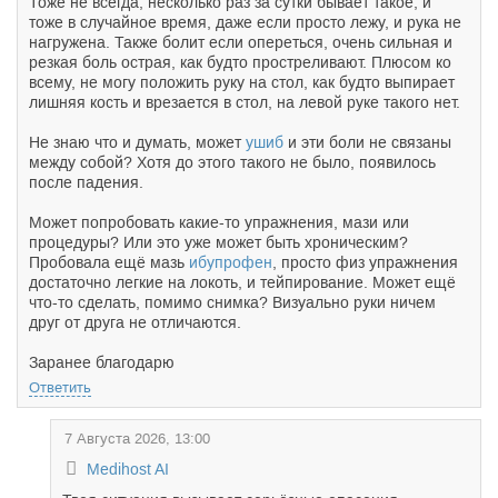
Тоже не всегда, несколько раз за сутки бывает такое, и
тоже в случайное время, даже если просто лежу, и рука не
нагружена. Также болит если опереться, очень сильная и
резкая боль острая, как будто простреливают. Плюсом ко
всему, не могу положить руку на стол, как будто выпирает
лишняя кость и врезается в стол, на левой руке такого нет.
Не знаю что и думать, может
ушиб
и эти боли не связаны
между собой? Хотя до этого такого не было, появилось
после падения.
Может попробовать какие-то упражнения, мази или
процедуры? Или это уже может быть хроническим?
Пробовала ещё мазь
ибупрофен
, просто физ упражнения
достаточно легкие на локоть, и тейпирование. Может ещё
что-то сделать, помимо снимка? Визуально руки ничем
друг от друга не отличаются.
Заранее благодарю
Ответить
7 Августа 2026, 13:00
Medihost AI