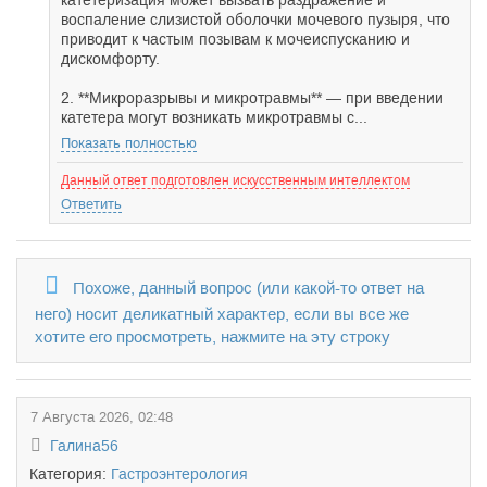
катетеризация может вызвать раздражение и
воспаление слизистой оболочки мочевого пузыря, что
приводит к частым позывам к мочеиспусканию и
дискомфорту.
2. **Микроразрывы и микротравмы** — при введении
катетера могут возникать микротравмы с...
Показать полностью
Данный ответ подготовлен искусственным интеллектом
Ответить
Похоже, данный вопрос (или какой-то ответ на
него) носит деликатный характер, если вы все же
хотите его просмотреть, нажмите на эту строку
7 Августа 2026, 02:48
Галина56
Категория:
Гастроэнтерология