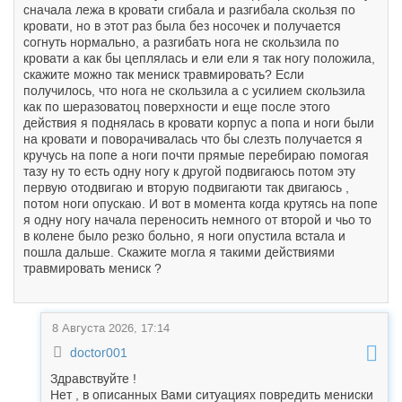
сначала лежа в кровати сгибала и разгибала скользя по
кровати, но в этот раз была без носочек и получается
согнуть нормально, а разгибать нога не скользила по
кровати а как бы цеплялась и ели ели я так ногу положила,
скажите можно так мениск травмировать? Если
получилось, что нога не скользила а с усилием скользила
как по шеразоватоц поверхности и еще после этого
действия я поднялась в кровати корпус а попа и ноги были
на кровати и поворачивалась что бы слезть получается я
кручусь на попе а ноги почти прямые перебираю помогая
тазу ну то есть одну ногу к другой подвигаюсь потом эту
первую отодвигаю и вторую подвигаюти так двигаюсь ,
потом ноги опускаю. И вот в момента когда крутясь на попе
я одну ногу начала переносить немного от второй и чьо то
в колене было резко больно, я ноги опустила встала и
пошла дальше. Скажите могла я такими действиями
травмировать мениск ?
8 Августа 2026, 17:14
doctor001
Здравствуйте !
Нет , в описанных Вами ситуациях повредить мениски