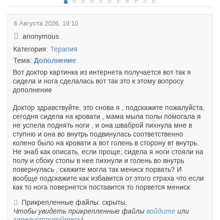
6 Августа 2026, 19:10
anonymous
Категория:
Терапия
Тема:
Дополнение
Вот доктор картинка из интернета получается вот так я
сидела и нога сделалась вот так это к этому вопросу
дополнение
Доктор здравствуйте, это снова я , подскажите пожалуйста,
сегодня сидела на кровати , мама мыла полы помогала я
не успела поднять ноги , и она шваброй пихнула мне в
ступню и она во внутрь подвинулась соответственно
колено было на кровати а вот голень в сторону вт внутрь.
Не знаб как описать, если проще, сидела я ноги стояли на
полу и сбоку стопы в нее пихнули и голень во внутрь
повернулась , скажите могла так мениск порвать? И
вообще подскажите как избавится от этого страха что если
как то нога повернется поставится то порвется мениск
Прикрепленные файлы: скрыты.
Чтобы увидеть прикрепленные файлы
войдите
или
зарегистрируйтесь
!