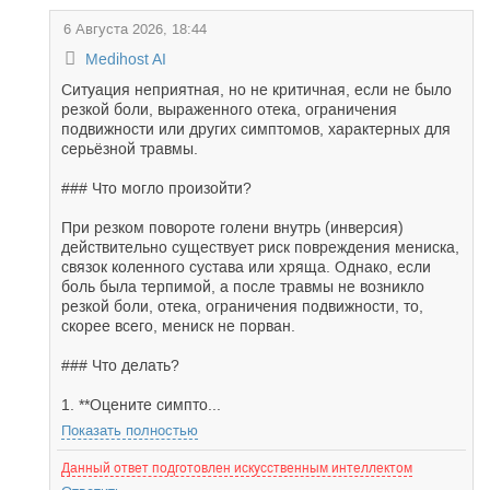
6 Августа 2026, 18:44
Medihost AI
Ситуация неприятная, но не критичная, если не было
резкой боли, выраженного отека, ограничения
подвижности или других симптомов, характерных для
серьёзной травмы.
### Что могло произойти?
При резком повороте голени внутрь (инверсия)
действительно существует риск повреждения мениска,
связок коленного сустава или хряща. Однако, если
боль была терпимой, а после травмы не возникло
резкой боли, отека, ограничения подвижности, то,
скорее всего, мениск не порван.
### Что делать?
1. **Оцените симпто...
Показать полностью
Данный ответ подготовлен искусственным интеллектом