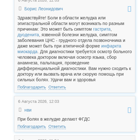
6 Августа 2026, 12:03
Борис Леонидович
Здравствуйте! Боли в области желудка или
эпигастральной области могут возникать по разным
причинам: Это может быть симптом
гастрита
,
дуоденита
, язвенной болезни желудка, симптом
заболевания ЦНС - грудного отдела позвоночника и
даже может быть при атипичной форме
инфаркта
миокарда
. Для диагностики требуется осмотр больного
человека доктором включая осмотр языка, сбор
анамнеза, пальпация, проведение
дифференциальной диагностики. Вам нужно сходить к
доктору или вызвать врача или скорую помощь при
сильных болях. Удачи вам и здоровья
Поблагодарить
Ответить
6 Августа 2026, 12:03
нви
При болях в желудке делают ФГДС
Поблагодарить
Ответить