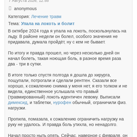
7 Августа 2026, 12:55
anonymous
Категория:
Лечение травм
Тема:
Упала на локоть и болит
В октябре 2024 года я упала на локоть, поскользнулась на
льду. В районе недели он болел, особого значения не
придавала, думала пройдёт, ну с кем не бывает.
По итогу и правда прошел, но через несколько дней он
начал болеть, такая ноющая боль, в разное время раза
два - три в сутки.
В итоге только спустя полгода я дошла до хирурга,
пощупали, потрогали и сделали рентген. Сказали все
хорошо, к сожалению снимка у меня нет, я его толком и не
видела, единственное услышала что правый
(травмированный) локоть идентичен левому. Выписали
димексид
, и таблетки,
нурофен
обычный, ограничили физ.
нагрузки.
Пропила, помазала, к сожалению ограничить нагрузку на
руку не удалось. И правда боль утихла, но ненадолго.
Начал просто ныть опять. Сейчас, наверное с февраля, он