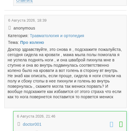
Ответить
6 Августа 2026, 18:39
anonymous
Категория:
Травматология и ортопедия
Тема:
Про колено
Доктор здравствуйте, это снова я , подскажите пожалуйста,
сегодня сидела на кровати , мама мыла полы помогала я
не успела поднять ноги , и она шваброй пихнула мне в
ступню и она во внутрь подвинулась соответственно
колено было на кровати а вот голень в сторону вт внутрь.
Не знаб как описать, если проще, сидела я ноги стояли на
полу и сбоку стопы в нее пихнули и голень во внутрь
повернулась , скажите могла так мениск порвать? И
вообще подскажите как избавится от этого страха что если
как то нога повернется поставится то порвется мениск
6 Августа 2026, 21:46
doctor001