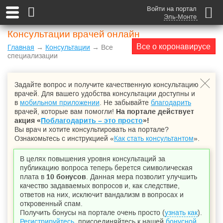
Войти на портал
Эль-Монте
Консультации врачей онлайн
Все о коронавирусе
Главная
→
Консультации
→ Все
специализации
Задайте вопрос и получите качественную консультацию
врачей. Для вашего удобства консультации доступны и
в
мобильном приложении
. Не забывайте
благодарить
врачей, которые вам помогли!
На портале действует
акция «
Поблагодарить – это просто
»!
Вы врач и хотите консультировать на портале?
Ознакомьтесь с инструкцией «
Как стать консультантом
».
В целях повышения уровня консультаций за
публикацию вопроса теперь берется символическая
плата в
10 бонусов
. Данная мера позволит улучшить
качество задаваемых вопросов и, как следствие,
ответов на них, исключит вандализм в вопросах и
откровенный спам.
Получить бонусы на портале очень просто (
узнать как
).
Регистрируйтесь
, присоединяйтесь к нашей
бонусной