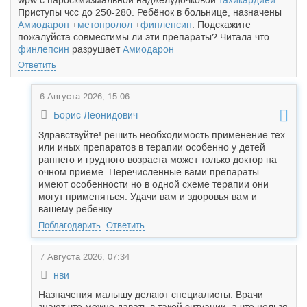
wpw с пароскмизмальной наджелудочковой
тахикардией
.
Приступы чсс до 250-280. Ребёнок в больнице, назначены
Амиодарон
+
метопролол
+
финлепсин
. Подскажите
пожалуйста совместимы ли эти препараты? Читала что
финлепсин
разрушает
Амиодарон
Ответить
6 Августа 2026, 15:06
Борис Леонидович
Здравствуйте! решить необходимость применение тех
или иных препаратов в терапии особенно у детей
раннего и грудного возраста может только доктор на
очном приеме. Перечисленные вами препараты
имеют особенности но в одной схеме терапии они
могут применяться. Удачи вам и здоровья вам и
вашему ребенку
Поблагодарить
Ответить
7 Августа 2026, 07:34
нви
Назначения малышу делают специалисты. Врачи