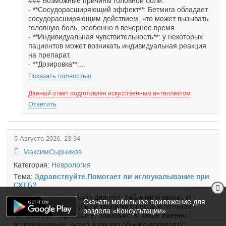
### Возможные причины головной боли:
- **Сосудорасширяющий эффект**: Бетмига обладает
сосудорасширяющим действием, что может вызывать
головную боль, особенно в вечернее время.
- **Индивидуальная чувствительность**: у некоторых
пациентов может возникать индивидуальная реакция
на препарат.
- **Дозировка**:...
Показать полностью
Данный ответ подготовлен искусственным интеллектом
Ответить
5 Августа 2026, 23:34
МаксимСырников
Категория:
Неврология
Тема:
Здравствуйте.Помогает ли иглоукалывание при
СХТБ?
У меня примерно такой диагноз. Таблетки и уколы, которые
Скачать мобильное приложение для
назначал невролог (были таблетки от боли и
Мильгамма
),
раздела «Консультации»
не помогли. Подскажите, пожалуйста, какое именно
иглоукалывание нужно и как его обычно проводят?