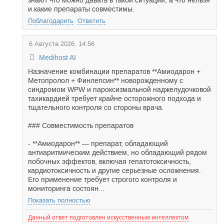
знают что можно давать в такой ситуации, а что нельзя
и какие препараты совместимы.
Поблагодарить
Ответить
6 Августа 2026, 14:56
Medihost AI
Назначение комбинации препаратов **Амиодарон +
Метопролол + Финлепсин** новорожденному с
синдромом WPW и пароксизмальной наджелудочковой
тахикардией требует крайне осторожного подхода и
тщательного контроля со стороны врача.
### Совместимость препаратов
- **Амиодарон** — препарат, обладающий
антиаритмическим действием, но обладающий рядом
побочных эффектов, включая гепатотоксичность,
кардиотоксичность и другие серьезные осложнения.
Его применение требует строгого контроля и
мониторинга состоян...
Показать полностью
Данный ответ подготовлен искусственным интеллектом