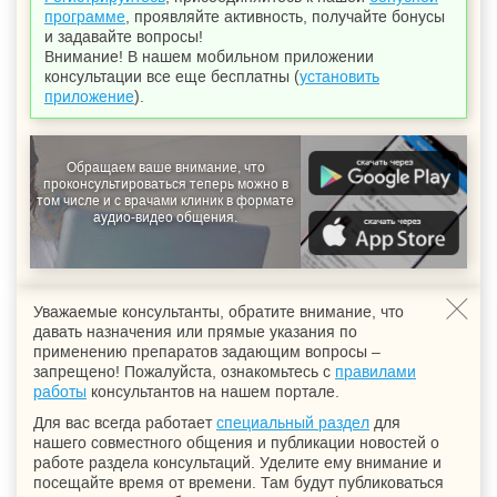
программе
, проявляйте активность, получайте бонусы
и задавайте вопросы!
Внимание! В нашем мобильном приложении
консультации все еще бесплатны (
установить
приложение
).
Обращаем ваше внимание, что
проконсультироваться теперь можно в
том числе и с врачами клиник в формате
аудио-видео общения.
Уважаемые консультанты, обратите внимание, что
давать назначения или прямые указания по
применению препаратов задающим вопросы –
запрещено! Пожалуйста, ознакомьтесь с
правилами
работы
консультантов на нашем портале.
Для вас всегда работает
специальный раздел
для
нашего совместного общения и публикации новостей о
работе раздела консультаций. Уделите ему внимание и
посещайте время от времени. Там будут публиковаться