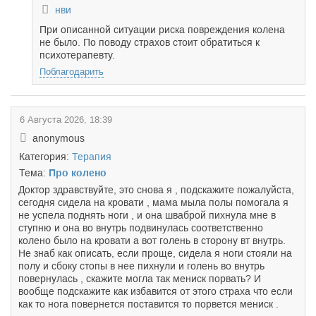
нви
При описанной ситуации риска повреждения колена
не было. По поводу страхов стоит обратиться к
психотерапевту.
Поблагодарить
6 Августа 2026, 18:39
anonymous
Категория:
Терапия
Тема:
Про колено
Доктор здравствуйте, это снова я , подскажите пожалуйста,
сегодня сидела на кровати , мама мыла полы помогала я
не успела поднять ноги , и она шваброй пихнула мне в
ступню и она во внутрь подвинулась соответственно
колено было на кровати а вот голень в сторону вт внутрь.
Не знаб как описать, если проще, сидела я ноги стояли на
полу и сбоку стопы в нее пихнули и голень во внутрь
повернулась , скажите могла так мениск порвать? И
вообще подскажите как избавится от этого страха что если
как то нога повернется поставится то порвется мениск .