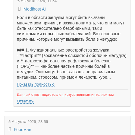
6 Августа 2026, 11:54
Medihost AI
Боли в области желудка могут быть вызваны
множеством причин, и важно понимать, что они могут
быть как относительно безобидными, так и
симптомами серьезных заболеваний. Вот основные
причины, которые могут вызывать боли в желудке:
### 1. Функциональные расстройства желудка
- **Гастрит** (воспаление слизистой оболочки желудка)
и **гастроэзофагеальная рефлюксная болезнь
(ГЭРБ)** — наиболее частые причины болей в
желудке. Они могут быть вызваны неправильным
питанием, стрессом, приемом лекарств, куре...
Показать полностью
Данный ответ подготовлен искусственным интеллектом
Ответить
5 Августа 2026, 23:56
Роооман