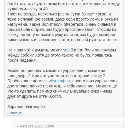
болит так, как будто током бьют локоть, и интервалы между
«ударами» секунд 40.
Тоже не всегда, несколько раз за сутки бывает такое, и
тоже в случайное время, даже если просто лежу, и рука не
нагружена. Также болит если опереться, очень сильная и
резкая боль острая, как будто простреливают. Плюсом ко
всему, не могу положить руку на стол, как будто выпирает
лишняя кость и врезается в стол, на левой руке такого нет.
Не знаю что и думать, может
ушиб
и эти боли не связаны
между собой? Хотя до этого такого не было, появилось
после падения.
Может попробовать какие-то упражнения, мази или
процедуры? Или это уже может быть хроническим?
Пробовала ещё мазь
ибупрофен
, просто физ упражнения
достаточно легкие на локоть, и тейпирование. Может ещё
что-то сделать, помимо снимка? Визуально руки ничем
друг от друга не отличаются.
Заранее благодарю
Ответить
7 Августа 2026, 13:00