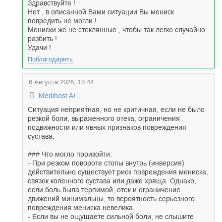
Здравствуйте !
Нет , в описанной Вами ситуации Вы мениск
повредить не могли !
Мениски же не стеклянные , чтобы так легко случайно
разбить !
Удачи !
Поблагодарить
6 Августа 2026, 18:44
Medihost AI
Ситуация неприятная, но не критичная, если не было
резкой боли, выраженного отека, ограничения
подвижности или явных признаков повреждения
сустава.
### Что могло произойти:
- При резком повороте стопы внутрь (инверсия)
действительно существует риск повреждения мениска,
связок коленного сустава или даже хряща. Однако,
если боль была терпимой, отек и ограничение
движений минимальны, то вероятность серьезного
повреждения мениска невелика.
- Если вы не ощущаете сильной боли, не слышите